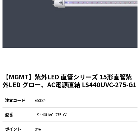
太陽光発電工事
エアコン・換気扇・空調資材
太陽光発電ケーブル・コネクタ・関連資
ホテル・病院向け
材/機器
電源ケーブル／コネクタ／分電盤／ブレ
ーカ
照明・照明器具
電源タップ・延長コード
スイッチ・コンセント（配線器具）
【MGMT】紫外LED 直管シリーズ 15形直管紫
PF管/FEP管/CD管/情報線保護管
外LED グロー、AC電源直結 LS440UVC-275-G1
ボックス・ビニル電線管付属品・引き込
みカバー
注文コード
E5384
工具関連
型番
LS440UVC-275-G1
EV充電設備工事関連
感染症関連
ポイント
0%
その他