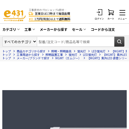
工事資材のプロショップe資材 CATV・アンテナ・防犯・光・LAN・電気・空調工事など
営業日は13時まで
当日出荷
¥0
1万円(税抜)以上で
送料無料
ログイン
カート
メニュー
カテゴリ
工事
メーカーから探す
セール
コードから注文
同軸ケーブル／テレビ用接栓／関連工具
CATV・アンテナ工事
在庫一掃セール
アンテナ・取付金具・ブースター／CATV
トップ
商品カテゴリから探す
照明・照明器具
蛍光灯
LED蛍光灯
【MGMT】紫外
光工事・FTTH工事
部材類
トップ
工事用途から探す
照明設置工事
蛍光灯
LED蛍光灯
【MGMT】紫外LED 
トップ
メーカー/ブランドで探す
MGMT（エムジー）
【MGMT】紫外LED 直管シリーズ 
配線補助具（モール・結束バンド・テー
エアコン・換気扇工事
プ類 他）
防犯カメラ工事
防犯工事関連
LAN配線工事
HDMIケーブル・周辺機器／RCAケーブル
電話工事
電話線／コネクタ／アダプタ
電気配管工事
光ファイバー・融着接続機関連
EV充電設備工事
LANケーブル・コネクタ・関連資材/機器
照明設置工事
ネットワーク機器