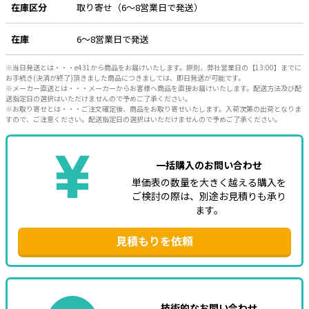
在庫区分
取り寄せ（6～8営業日で発送）
e431オリジナル
在庫
6～8営業日で発送
暑さ対策
※当日発送とは・・・e431から商品をお届けいたします。原則、弊社営業日の【13:00】までに
販売終了品
お手続き(決済が終了)頂きました商品につきましては、即日発送が可能です。
※メーカー直送とは・・・メーカーからお客様へ商品を直接お届けいたします。配送方法及び配
送指定日の選択はいただけませんので予めご了承ください。
※お取り寄せとは・・・ご注文確定後、商品をお取り寄せいたします。入荷次第の出荷となりま
すので、ご注意ください。配送指定日の選択はいただけませんので予めご了承ください。
一括購入のお問い合わせ
単価表の数量を大きく越える購入を
ご検討の際は、別途お見積りも承り
ます。
見積もりを依頼
技術的なお問い合わせ