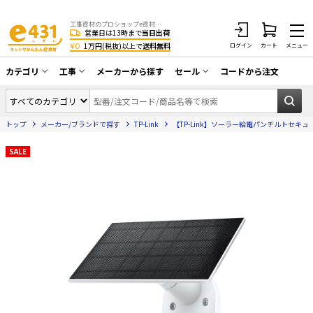
工事資材のプロショップe資材 CATV・アンテナ・防犯・光・LAN・電気・空調工事など
営業日は13時まで
当日出荷
¥0
1万円(税抜)以上で
送料無料
ログイン
カート
メニュー
カテゴリ
工事
メーカーから探す
セール
コードから注文
同軸ケーブル／テレビ用接栓／関連工具
CATV・アンテナ工事
在庫一掃セール
アンテナ・取付金具・ブースター／CATV
トップ
メーカー/ブランドで探す
TP-Link
【TP-Link】ソーラー給電パンチルトセキュリティ
光工事・FTTH工事
部材類
配線補助具（モール・結束バンド・テー
SALE
エアコン・換気扇工事
プ類 他）
防犯カメラ工事
防犯工事関連
LAN配線工事
HDMIケーブル・周辺機器／RCAケーブル
電話工事
電話線／コネクタ／アダプタ
電気配管工事
光ファイバー・融着接続機関連
EV充電設備工事
LANケーブル・コネクタ・関連資材/機器
照明設置工事
ネットワーク機器