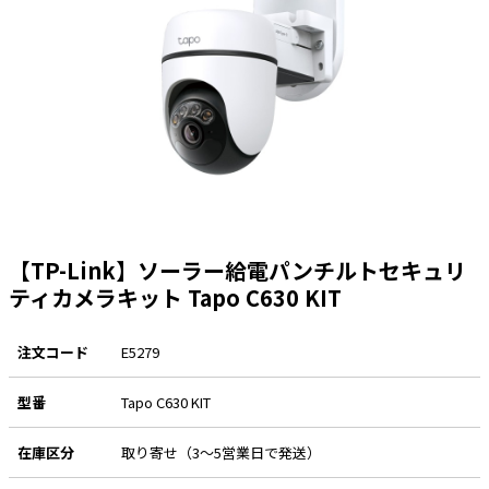
太陽光発電工事
エアコン・換気扇・空調資材
太陽光発電ケーブル・コネクタ・関連資
ホテル・病院向け
材/機器
電源ケーブル／コネクタ／分電盤／ブレ
ーカ
照明・照明器具
電源タップ・延長コード
スイッチ・コンセント（配線器具）
【TP-Link】ソーラー給電パンチルトセキュリ
PF管/FEP管/CD管/情報線保護管
ティカメラキット Tapo C630 KIT
ボックス・ビニル電線管付属品・引き込
みカバー
注文コード
E5279
工具関連
型番
Tapo C630 KIT
EV充電設備工事関連
感染症関連
在庫区分
取り寄せ（3～5営業日で発送）
その他