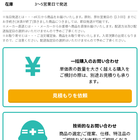
在庫
3～5営業日で発送
e431オリジナル
※当日発送とは・・・e431から商品をお届けいたします。原則、弊社営業日の【13:00】までに
お手続き(決済が終了)頂きました商品につきましては、即日発送が可能です。
暑さ対策
※メーカー直送とは・・・メーカーからお客様へ商品を直接お届けいたします。配送方法及び配
送指定日の選択はいただけませんので予めご了承ください。
販売終了品
※お取り寄せとは・・・ご注文確定後、商品をお取り寄せいたします。入荷次第の出荷となりま
すので、ご注意ください。配送指定日の選択はいただけませんので予めご了承ください。
一括購入のお問い合わせ
単価表の数量を大きく越える購入を
ご検討の際は、別途お見積りも承り
ます。
見積もりを依頼
技術的なお問い合わせ
商品の選定/ご提案、仕様、特注品の
ご相談などお気軽にご相談くださ