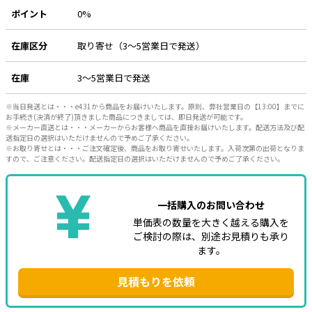
ポイント
0%
e431オリジナル
在庫区分
取り寄せ（3～5営業日で発送）
暑さ対策
販売終了品
在庫
3～5営業日で発送
※当日発送とは・・・e431から商品をお届けいたします。原則、弊社営業日の【13:00】までに
お手続き(決済が終了)頂きました商品につきましては、即日発送が可能です。
※メーカー直送とは・・・メーカーからお客様へ商品を直接お届けいたします。配送方法及び配
送指定日の選択はいただけませんので予めご了承ください。
※お取り寄せとは・・・ご注文確定後、商品をお取り寄せいたします。入荷次第の出荷となりま
すので、ご注意ください。配送指定日の選択はいただけませんので予めご了承ください。
一括購入のお問い合わせ
単価表の数量を大きく越える購入を
ご検討の際は、別途お見積りも承り
ます。
見積もりを依頼