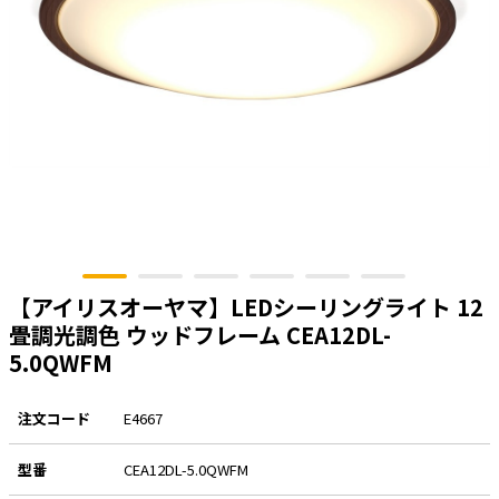
太陽光発電工事
エアコン・換気扇・空調資材
太陽光発電ケーブル・コネクタ・関連資
ホテル・病院向け
材/機器
電源ケーブル／コネクタ／分電盤／ブレ
ーカ
照明・照明器具
電源タップ・延長コード
スイッチ・コンセント（配線器具）
PF管/FEP管/CD管/情報線保護管
【アイリスオーヤマ】LEDシーリングライト 12
ボックス・ビニル電線管付属品・引き込
畳調光調色 ウッドフレーム CEA12DL-
みカバー
5.0QWFM
工具関連
EV充電設備工事関連
注文コード
E4667
感染症関連
型番
CEA12DL-5.0QWFM
その他