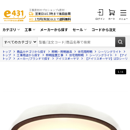
工事資材のプロショップe資材 CATV・アンテナ・防犯・光・LAN・電気・空調工事など
営業日は13時まで
当日出荷
¥0
1万円(税抜)以上で
送料無料
ログイン
カート
メニュー
カテゴリ
工事
メーカーから探す
セール
コードから注文
同軸ケーブル／テレビ用接栓／関連工具
CATV・アンテナ工事
在庫一掃セール
アンテナ・取付金具・ブースター／CATV
トップ
商品カテゴリから探す
照明・照明器具
住宅用照明
シーリングライト
【
光工事・FTTH工事
部材類
トップ
工事用途から探す
照明設置工事
住宅用照明
シーリングライト
【アイリ
トップ
メーカー/ブランドで探す
アイリスオーヤマ
【アイリスオーヤマ】LEDシーリングラ
配線補助具（モール・結束バンド・テー
エアコン・換気扇工事
プ類 他）
1/6
防犯カメラ工事
防犯工事関連
LAN配線工事
HDMIケーブル・周辺機器／RCAケーブル
電話工事
電話線／コネクタ／アダプタ
電気配管工事
光ファイバー・融着接続機関連
EV充電設備工事
LANケーブル・コネクタ・関連資材/機器
照明設置工事
ネットワーク機器