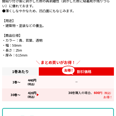
間貼り付け後に剥がした際の再剥離性（剥がした際に粘着剤が残りづら
い）に優れておます。
e431オリジナル
●薄くしなやかなため、凹凸面にもなじみます。
暑さ対策
【用途】
・建築物・塗装などの養生。
販売終了品
【商品仕様】
・カラー：青、若葉、透明
・幅：50mm
・長さ：25m
・厚み：0.15mm
まとめ買いがお得！
1巻あたり
割引価格
440
円
1
巻～
—
（税込）
30
巻購入の場合、
600
円
420
円
（税込）
30
巻～
（税込）
お得！