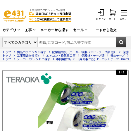
工事資材のプロショップe資材 CATV・アンテナ・防犯・光・LAN・電気・空調工事など
営業日は13時まで
当日出荷
¥0
1万円(税抜)以上で
送料無料
ログイン
カート
メニュー
カテゴリ
工事
メーカーから探す
セール
コードから注文
同軸ケーブル／テレビ用接栓／関連工具
CATV・アンテナ工事
在庫一掃セール
アンテナ・取付金具・ブースター／CATV
トップ
商品カテゴリから探す
配線補助具（モール・結束バンド・テープ類 他）
保護
光工事・FTTH工事
部材類
トップ
工事用途から探す
エアコン・換気扇工事
保護材・テープ類
養生テープ
トップ
メーカー/ブランドで探す
寺岡製作所
【寺岡製作所】Pーカットテープ 50mm幅×25
配線補助具（モール・結束バンド・テー
エアコン・換気扇工事
プ類 他）
1/3
防犯カメラ工事
防犯工事関連
LAN配線工事
HDMIケーブル・周辺機器／RCAケーブル
電話工事
電話線／コネクタ／アダプタ
電気配管工事
光ファイバー・融着接続機関連
EV充電設備工事
LANケーブル・コネクタ・関連資材/機器
照明設置工事
ネットワーク機器