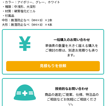
・カラー：アイボリー、グレー、ホワイト
・種類：中浅形、大深形
e431オリジナル
・材質：硬質塩化ビニル
・付属品
暑さ対策
中形：脱落防止なべ（M4×8）×2本
大形：脱落防止なべ（M4×8）×4本
販売終了品
一括購入のお問い合わせ
単価表の数量を大きく越える購入を
ご検討の際は、別途お見積りも承り
ます。
見積もりを依頼
技術的なお問い合わせ
商品の選定/ご提案、仕様、特注品の
ご相談などお気軽にご相談くださ
い。