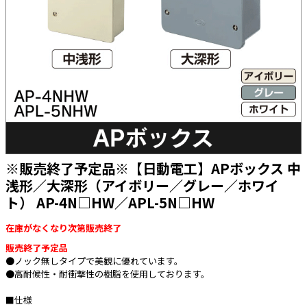
太陽光発電工事
エアコン・換気扇・空調資材
太陽光発電ケーブル・コネクタ・関連資
ホテル・病院向け
材/機器
電源ケーブル／コネクタ／分電盤／ブレ
ーカ
照明・照明器具
電源タップ・延長コード
スイッチ・コンセント（配線器具）
※販売終了予定品※【日動電工】APボックス 中
PF管/FEP管/CD管/情報線保護管
浅形／大深形（アイボリー／グレー／ホワイ
ト） AP-4N□HW／APL-5N□HW
ボックス・ビニル電線管付属品・引き込
みカバー
在庫がなくなり次第販売終了
工具関連
販売終了予定品
EV充電設備工事関連
●ノック無しタイプで美観に優れています。
●高耐候性・耐衝撃性の樹脂を使用しております。
感染症関連
■仕様
その他