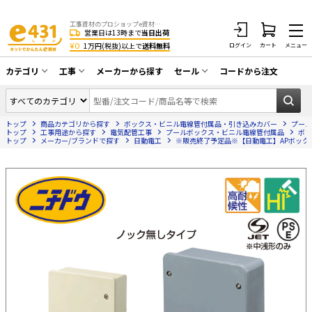
工事資材のプロショップe資材 CATV・アンテナ・防犯・光・LAN・電気・空調工事など
営業日は13時まで
当日出荷
¥0
1万円(税抜)以上で
送料無料
ログイン
カート
メニュー
カテゴリ
工事
メーカーから探す
セール
コードから注文
同軸ケーブル／テレビ用接栓／関連工具
CATV・アンテナ工事
在庫一掃セール
アンテナ・取付金具・ブースター／CATV
トップ
商品カテゴリから探す
ボックス・ビニル電線管付属品・引き込みカバー
プール
光工事・FTTH工事
部材類
トップ
工事用途から探す
電気配管工事
プールボックス・ビニル電線管付属品
ボッ
トップ
メーカー/ブランドで探す
日動電工
※販売終了予定品※【日動電工】APボックス 
配線補助具（モール・結束バンド・テー
エアコン・換気扇工事
プ類 他）
防犯カメラ工事
防犯工事関連
LAN配線工事
HDMIケーブル・周辺機器／RCAケーブル
電話工事
電話線／コネクタ／アダプタ
電気配管工事
光ファイバー・融着接続機関連
EV充電設備工事
LANケーブル・コネクタ・関連資材/機器
照明設置工事
ネットワーク機器