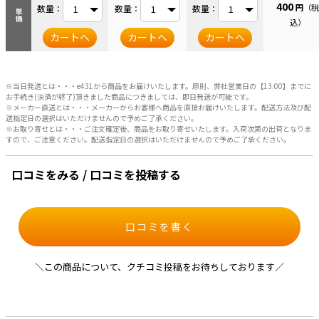
400
円
（税
数量：
数量：
数量：
単価
込）
カートへ
カートへ
カートへ
※当日発送とは・・・e431から商品をお届けいたします。原則、弊社営業日の【13:00】までに
お手続き(決済が終了)頂きました商品につきましては、即日発送が可能です。
※メーカー直送とは・・・メーカーからお客様へ商品を直接お届けいたします。配送方法及び配
送指定日の選択はいただけませんので予めご了承ください。
※お取り寄せとは・・・ご注文確定後、商品をお取り寄せいたします。入荷次第の出荷となりま
すので、ご注意ください。配送指定日の選択はいただけませんので予めご了承ください。
口コミをみる / 口コミを投稿する
口コミを書く
＼この商品について、クチコミ投稿をお待ちしております／