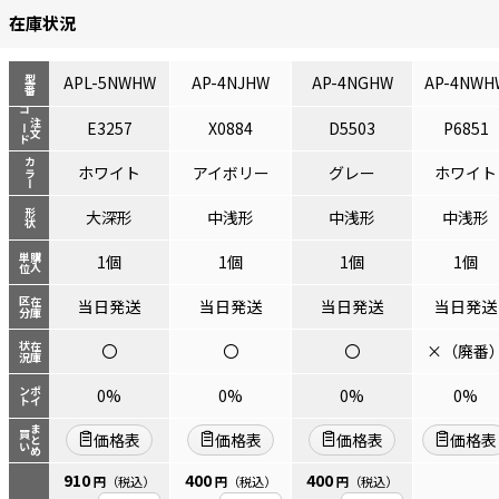
在庫状況
APL-5NWHW
AP-4NJHW
AP-4NGHW
AP-4NWH
型番
コード
注文
E3257
X0884
D5503
P6851
カラー
ホワイト
アイボリー
グレー
ホワイト
形状
大深形
中浅形
中浅形
中浅形
単位
購入
1個
1個
1個
1個
区分
在庫
当日発送
当日発送
当日発送
当日発送
状況
在庫
〇
〇
〇
×（廃番
ント
ポイ
0%
0%
0%
0%
まとめ
買い
価格表
価格表
価格表
価格表
910
400
400
円
（税込）
円
（税込）
円
（税込）