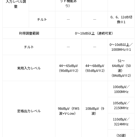
ット機能あ
入力レベル調
り）
整
0、6、12dB切
チルト
―
―
換※1
利得調整範囲
0～10dB以上（連続可変）
0～10dB以上／
チルト
―
―
1000MHz※1
51～
44～65dBμV
44～68dBμV
64dBμV（50
実用入力レベル
（90dBμV※2）
（93dBμV※2）
波）
（84dBμV※2）
100dBμV／
1000MHz
105dBμV／
2150MHz
98dBμV（FM5
108dBμV（9
定格出力レベル
波+V-Low）
波）
110dBμV／
3224MHz
（50波）