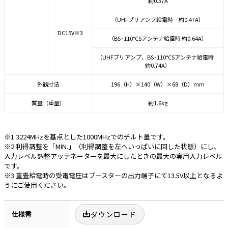
約0.37A
（UHFプリアンプ給電時 約0.47A）
DC15V※3
（BS･110°CSアンテナ給電時 約0.64A）
（UHFプリアンプ、BS･110°CSアンテナ給電時
約0.74A）
外観寸法
196（H）×140（W）×68（D）mm
質量（重量）
約1.6kg
※1 3224MHzを基点とした1000MHzでのチルト量です。
※2 利得調整を「MIN.」（利得調整を左へいっぱいに回した状態）にし、
入力レベル調整アッテネーターを最大にしたときの最大の実用入力レベル
です。
※3 重畳給電時の受電電圧はブースターの出力端子にて13.5V以上となるよ
うにご使用ください。
仕様書
ダウンロード