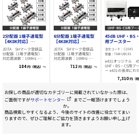
分配器：F型コネクター、
379×151×99（
防水キャップ各4個
時）
4分配器：F型コ
ネクター、防水キャップ
379×151×176（
各5個 ・JEITA SHマーク
マスト取付時）
認証済
382×150×142（
ド取付時）
2分配器 1端子通電型
6分配器 1端子通電型
45dB UHF・BS
【4K8K対応】
【4K8K対応】
用ブースター
360×150×55（
3.2GHz対応型
3.2GHz対応型
部） ・質量（kg）
JEITA SHマーク登録品
JEITA SHマーク登録品
注文コード
C1045
1（壁面取付時）
分配器（1端子通電型）
分配器（1端子通電型）
型番
TAM-UBC45
約1.2
対応周波数：10MHz -
対応周波数：10MHz -
e431オリジナル 4
スト取付時）
3,224MHz 対応放送波：
3,224MHz 対応放送波：
UHF・BS・CS用ブ
184
712
約0.8
円（税込）～
円（税込）～
CS/BS【4K8K放送対応】
CS/BS【4K8K放送対応】
ー e431の長年にわ
タンド取付時）
UHF/VHF FM HF CATV 従来
UHF/VHF FM HF CATV 従来
送関連機器の販売/
品と比較すると、3.2GHz
品と比較すると、3.2GHz
7,310
円（税
績と、ブースター販
までの損失が少なく、よ
までの損失が少なく、よ
績から得たノウハウ
り安定した 4K8K放送の視
り安定した 4K8K放送の視
の商品の開発に注ぎ
聴が可能となります。
聴が可能となります。
お探しの商品が適切なカテゴリーに掲載されていなかった際は、
ました。 お客様の
やお困りごとを直接
ご面倒ですが
サポートセンター
までご一報頂けますでしょう
てきたe431だから
か。
た、プロ向け特化型
商品検索しやすくなるよう、今後のサイトの改善に役立ててまい
ースターです。 ・UHF部
は高利得 45dB 業
りますので、ぜひご理解とご協力を頂きますようお願い申し上げ
ップクラス ブー
ます。
利得45dBと業界ト
ラス。 余裕ある
設置場所・地域を選