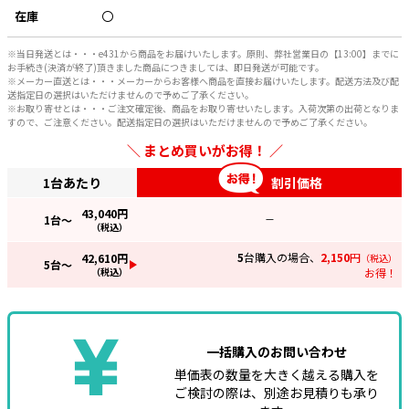
在庫
〇
※当日発送とは・・・e431から商品をお届けいたします。原則、弊社営業日の【13:00】までに
お手続き(決済が終了)頂きました商品につきましては、即日発送が可能です。
※メーカー直送とは・・・メーカーからお客様へ商品を直接お届けいたします。配送方法及び配
送指定日の選択はいただけませんので予めご了承ください。
※お取り寄せとは・・・ご注文確定後、商品をお取り寄せいたします。入荷次第の出荷となりま
すので、ご注意ください。配送指定日の選択はいただけませんので予めご了承ください。
まとめ買いがお得！
1台あたり
割引価格
43,040
円
1
台～
—
（税込）
5
台購入の場合、
2,150
円
42,610
円
（税込）
5
台～
（税込）
お得！
一括購入のお問い合わせ
単価表の数量を大きく越える購入を
ご検討の際は、別途お見積りも承り