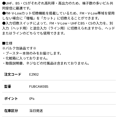
●UHF、BS・CSがそれぞれ高利得・高出力のため、端子数の多いビル共
同受信に最適です。
e431オリジナル
●FM･V-Lowカット切換機能を搭載しているため、FM・V-Low帯域を使用
しない場合に「増幅」を「カット」に切換えることができます。
暑さ対策
●入力切換スイッチによって、FM・V-Low・UHFとBS・CSの入力を、別
入力（ヘッド用）と混合入力（ライン用）に切換えられますから、ヘッド
販売終了品
またはラインのどちらでも使用できます。
■仕様
※バルク包装品です※
・ブースター本体のみをお届けします。
・化粧箱に入っておりません。
・取扱説明書、ネジなどの付属品は含まれておりません。
注文コード
E2902
型番
FUBCAW38S
ポイント
0%
在庫区分
当日発送