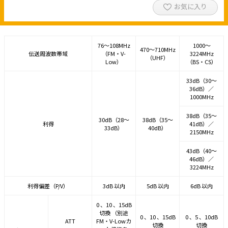
お気に入り
76～108MHz
1000～
470～710MHz
伝送周波数帯域
（FM・V-
3224MHz
（UHF）
Low）
（BS・CS）
33dB（30～
36dB）／
1000MHz
38dB（35～
30dB（28～
38dB（35～
利得
41dB）／
33dB）
40dB）
2150MHz
43dB（40～
46dB）／
3224MHz
利得偏差（P/V）
3dB 以内
5dB 以内
6dB 以内
0 、10 、15dB
切換 （別途
0 、10 、15dB
0 、5 、10dB
ATT
FM・V-Lowカ
切換
切換