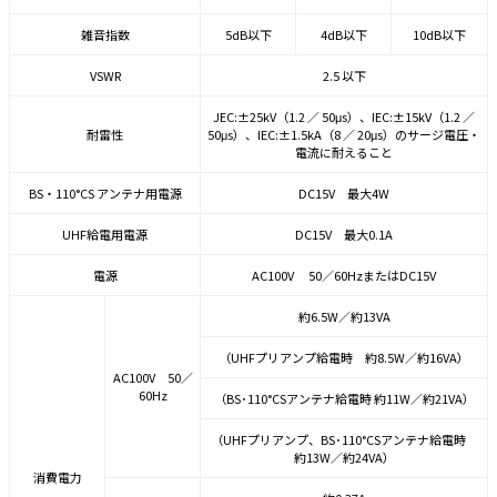
雑音指数
5dB以下
4dB以下
10dB以下
VSWR
2.5 以下
JEC:±25kV（1.2 ／ 50μs）、IEC:±15kV（1.2 ／
耐雷性
50μs）、IEC:±1.5kA（8 ／ 20μs）のサージ電圧・
電流に耐えること
BS・110°CS アンテナ用電源
DC15V 最大4W
UHF給電用電源
DC15V 最大0.1A
電源
AC100V 50／60HzまたはDC15V
約6.5W／約13VA
（UHFプリアンプ給電時 約8.5W／約16VA）
AC100V 50／
60Hz
（BS･110°CSアンテナ給電時 約11W／約21VA）
（UHFプリアンプ、BS･110°CSアンテナ給電時
約13W／約24VA）
消費電力