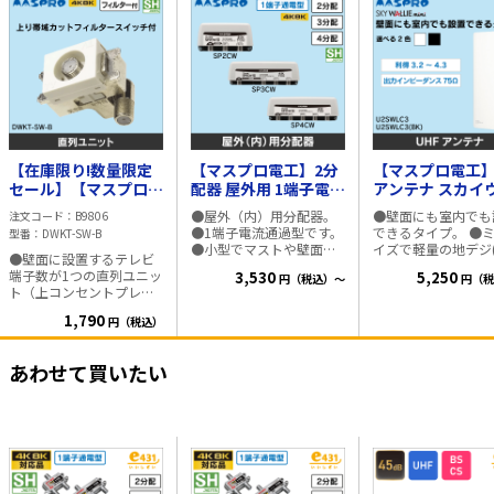
【在庫限り!数量限定
【マスプロ電工】2分
【マスプロ電工】
セール】【マスプロ電
配器 屋外用 1端子電流
アンテナ スカイ
工】直列ユニット テ
通過型 SP2CW
ーリー ミニ ウォ
●屋外（内）用分配器。
●壁面にも室内でも
注文コード
B9806
レビ端子（上り帯域カ
ホワイト U2SWL
●1端子電流通過型です。
できるタイプ。 ●
型番
DWKT-SW-B
ットフィルター付）
●小型でマストや壁面へ
イズで軽量の地デジ(U
●壁面に設置するテレビ
DWKT-SW-B
取付け可能です。 ■仕様
用のデザインアンテ
端子数が1つの直列ユニッ
3,530
5,250
円（税込）～
円（税
・周波数帯域： 10～
●送信塔が見える場
ト（上コンセントプレー
3224MHz ・入力出力端
使用。 ●強電界地
ト1個用、上り帯域カット
子： F型端子 ・通電機
●電波の弱い場所で
1,790
円（税込）
フィルタースイッチ
能：出力1端子・入力端子
信できません。 ●
付）。 ●スイッチボック
間 ・通電容量：電流容量
があり、見通しの悪
ス側にくる端子が可動す
1A（DC15Vまたは
所では受信できない
あわせて買いたい
るため、施工性に優れて
AC30V） ・構造： ダイカ
があります。 ■仕様 ・ア
います。 ●配線システム
スト製シールドケース、
ンテナ利得（dB）：3
の端末用に使います。 ■
樹脂ケース ・付属品：F
～4.3 ・出力インピ
仕様
型コネクター、防水キャ
ス：75Ω ・VSWR：
ップ、 2分配
下 ・前後比（dB）
器：F型コネクター、防水
上 ・外観寸法（mm
キャップ各3個 3
H×W×D：