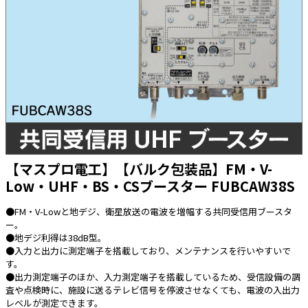
太陽光発電工事
エアコン・換気扇・空調資材
太陽光発電ケーブル・コネクタ・関連資
ホテル・病院向け
材/機器
電源ケーブル／コネクタ／分電盤／ブレ
ーカ
照明・照明器具
電源タップ・延長コード
スイッチ・コンセント（配線器具）
【マスプロ電工】【バルク包装品】FM・V-
PF管/FEP管/CD管/情報線保護管
Low・UHF・BS・CSブースター FUBCAW38S
ボックス・ビニル電線管付属品・引き込
みカバー
●FM・V-Lowと地デジ、衛星放送の電波を増幅する共同受信用ブースタ
ー。
工具関連
●地デジ利得は38dB型。
●入力と出力に測定端子を搭載しており、メンテナンスを行いやすいで
EV充電設備工事関連
す。
●出力測定端子のほか、入力測定端子を搭載しているため、受信設備の調
感染症関連
査や点検時に、施設に送るテレビ信号を停波させなくても、電波の入出力
レベルが測定できます。
その他