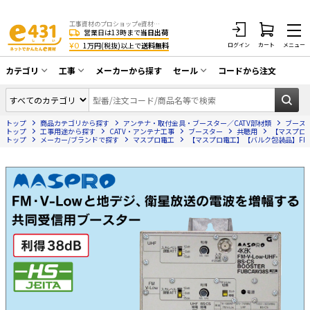
工事資材のプロショップe資材 CATV・アンテナ・防犯・光・LAN・電気・空調工事など
営業日は13時まで
当日出荷
¥0
1万円(税抜)以上で
送料無料
ログイン
カート
メニュー
カテゴリ
工事
メーカーから探す
セール
コードから注文
同軸ケーブル／テレビ用接栓／関連工具
CATV・アンテナ工事
在庫一掃セール
アンテナ・取付金具・ブースター／CATV
トップ
商品カテゴリから探す
アンテナ・取付金具・ブースター／CATV部材類
ブース
光工事・FTTH工事
部材類
トップ
工事用途から探す
CATV・アンテナ工事
ブースター
共聴用
【マスプロ電
トップ
メーカー/ブランドで探す
マスプロ電工
【マスプロ電工】【バルク包装品】FM・V-
配線補助具（モール・結束バンド・テー
エアコン・換気扇工事
プ類 他）
防犯カメラ工事
防犯工事関連
LAN配線工事
HDMIケーブル・周辺機器／RCAケーブル
電話工事
電話線／コネクタ／アダプタ
電気配管工事
光ファイバー・融着接続機関連
EV充電設備工事
LANケーブル・コネクタ・関連資材/機器
照明設置工事
ネットワーク機器