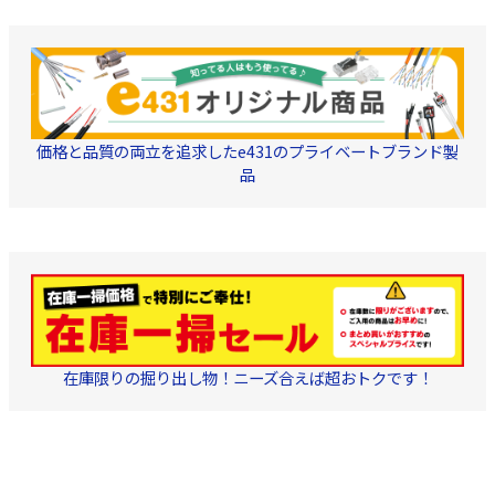
ご利用いただけま
45dB/35dB/30dB
高シールド・低雑
UHF 1.5dB以下、BS
7.0dB以下 シー
ースにはダイキャス
体型の構造を採用。
ルド性能を強化。
電波の影響・電波の
価格と品質の両立を追求したe431のプライベートブランド製
を防ぎます。 経年
にも強いため、長く
品
してお使い頂けます
電源部プラグ トラ
ング防止加工 ・電
は、15V600mAで
る設計 ・各メーカ
ンテナで動作確認済 ■
属品 F型接栓（5C
ル用） 5個 防水キ
プ（大） 3個 取扱
書 1部
在庫限りの掘り出し物！ニーズ合えば超おトクです！