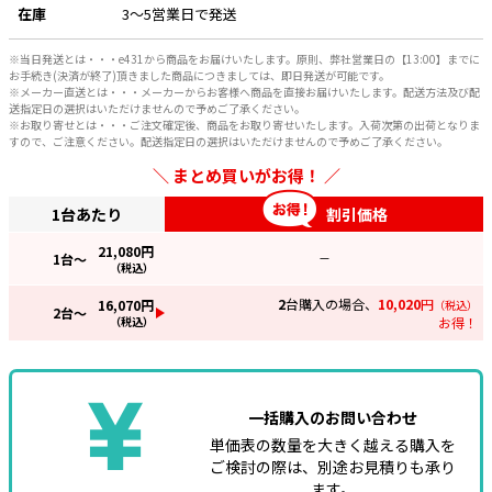
在庫
3～5営業日で発送
e431オリジナル
※当日発送とは・・・e431から商品をお届けいたします。原則、弊社営業日の【13:00】までに
お手続き(決済が終了)頂きました商品につきましては、即日発送が可能です。
暑さ対策
※メーカー直送とは・・・メーカーからお客様へ商品を直接お届けいたします。配送方法及び配
送指定日の選択はいただけませんので予めご了承ください。
販売終了品
※お取り寄せとは・・・ご注文確定後、商品をお取り寄せいたします。入荷次第の出荷となりま
すので、ご注意ください。配送指定日の選択はいただけませんので予めご了承ください。
まとめ買いがお得！
1台あたり
割引価格
21,080
円
1
台～
—
（税込）
2
台購入の場合、
10,020
円
16,070
円
（税込）
2
台～
（税込）
お得！
一括購入のお問い合わせ
単価表の数量を大きく越える購入を
ご検討の際は、別途お見積りも承り
ます。