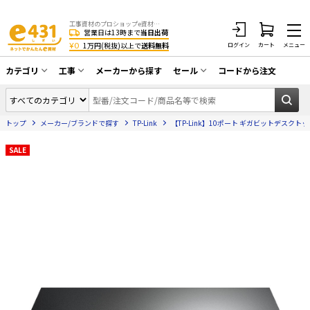
工事資材のプロショップe資材 CATV・アンテナ・防犯・光・LAN・電気・空調工事など
営業日は13時まで
当日出荷
¥0
1万円(税抜)以上で
送料無料
ログイン
カート
メニュー
カテゴリ
工事
メーカーから探す
セール
コードから注文
同軸ケーブル／テレビ用接栓／関連工具
CATV・アンテナ工事
在庫一掃セール
アンテナ・取付金具・ブースター／CATV
トップ
メーカー/ブランドで探す
TP-Link
【TP-Link】10ポート ギガビットデスクトップ
光工事・FTTH工事
部材類
配線補助具（モール・結束バンド・テー
SALE
エアコン・換気扇工事
プ類 他）
防犯カメラ工事
防犯工事関連
LAN配線工事
HDMIケーブル・周辺機器／RCAケーブル
電話工事
電話線／コネクタ／アダプタ
電気配管工事
光ファイバー・融着接続機関連
EV充電設備工事
LANケーブル・コネクタ・関連資材/機器
照明設置工事
ネットワーク機器