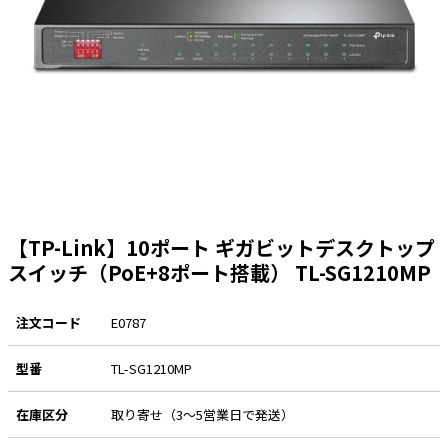
太陽光発電工事
エアコン・換気扇・空調資材
太陽光発電ケーブル・コネクタ・関連資
ホテル・病院向け
材/機器
電源ケーブル／コネクタ／分電盤／ブレ
ーカ
照明・照明器具
電源タップ・延長コード
スイッチ・コンセント（配線器具）
【TP-Link】10ポート ギガビットデスクトップ
PF管/FEP管/CD管/情報線保護管
スイッチ（PoE+8ポート搭載） TL-SG1210MP
ボックス・ビニル電線管付属品・引き込
みカバー
注文コード
E0787
工具関連
型番
TL-SG1210MP
EV充電設備工事関連
感染症関連
在庫区分
取り寄せ（3～5営業日で発送）
その他