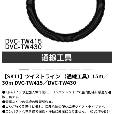
太陽光発電工事
エアコン・換気扇・空調資材
太陽光発電ケーブル・コネクタ・関連資
ホテル・病院向け
材/機器
電源ケーブル／コネクタ／分電盤／ブレ
ーカ
照明・照明器具
電源タップ・延長コード
スイッチ・コンセント（配線器具）
PF管/FEP管/CD管/情報線保護管
ボックス・ビニル電線管付属品・引き込
【SK11】ツイストライン （通線工具）15m／
みカバー
30m DVC-TW415／DVC-TW430
工具関連
●細いパイプや追加入線作業に。コンパクトタイプで屋内配線に最適な通
EV充電設備工事関連
線工具です。
●壁裏などでの電線の軽索引作業。
感染症関連
●コシが強く剛直性に優れ、接触抵抗の低い単線ツイストタイプです。
●コンパクトな巻き径で保管・移動に邪魔になりません。（DVC-TW415）
その他