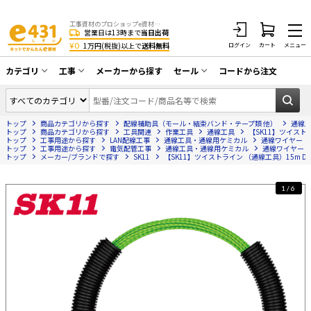
工事資材のプロショップe資材 CATV・アンテナ・防犯・光・LAN・電気・空調工事など
営業日は13時まで
当日出荷
¥0
1万円(税抜)以上で
送料無料
ログイン
カート
メニュー
カテゴリ
工事
メーカーから探す
セール
コードから注文
同軸ケーブル／テレビ用接栓／関連工具
CATV・アンテナ工事
在庫一掃セール
アンテナ・取付金具・ブースター／CATV
トップ
商品カテゴリから探す
配線補助具（モール・結束バンド・テープ類 他）
通線
光工事・FTTH工事
部材類
トップ
商品カテゴリから探す
工具関連
作業工具
通線工具
【SK11】ツイストラ
トップ
工事用途から探す
LAN配線工事
通線工具・通線用ケミカル
通線ワイヤー
トップ
配線補助具（モール・結束バンド・テー
工事用途から探す
電気配管工事
通線工具・通線用ケミカル
通線ワイヤー
エアコン・換気扇工事
トップ
メーカー/ブランドで探す
SK11
【SK11】ツイストライン （通線工具）15m DVC
プ類 他）
防犯カメラ工事
防犯工事関連
1/6
LAN配線工事
HDMIケーブル・周辺機器／RCAケーブル
電話工事
電話線／コネクタ／アダプタ
電気配管工事
光ファイバー・融着接続機関連
EV充電設備工事
LANケーブル・コネクタ・関連資材/機器
照明設置工事
ネットワーク機器