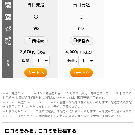
区分
在庫
当日発送
当日発送
状況
在庫
〇
〇
ント
ポイ
0%
0%
まとめ
買い
価格表
価格表
2,670
4,000
円
（税込）
～
円
（税込）
～
数量：
数量：
単価
カートへ
カートへ
※当日発送とは・・・e431から商品をお届けいたします。原則、弊社営業日の【13:00】までに
お手続き(決済が終了)頂きました商品につきましては、即日発送が可能です。
※メーカー直送とは・・・メーカーからお客様へ商品を直接お届けいたします。配送方法及び配
送指定日の選択はいただけませんので予めご了承ください。
※お取り寄せとは・・・ご注文確定後、商品をお取り寄せいたします。入荷次第の出荷となりま
すので、ご注意ください。配送指定日の選択はいただけませんので予めご了承ください。
口コミをみる / 口コミを投稿する