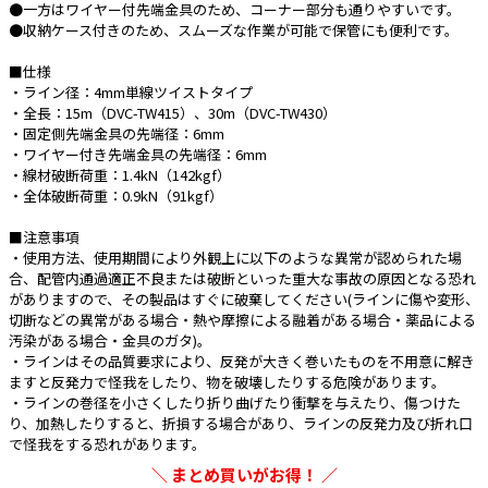
●一方はワイヤー付先端金具のため、コーナー部分も通りやすいです。
●収納ケース付きのため、スムーズな作業が可能で保管にも便利です。
e431オリジナル
■仕様
暑さ対策
・ライン径：4mm単線ツイストタイプ
・全長：15m（DVC-TW415）、30m（DVC-TW430）
販売終了品
・固定側先端金具の先端径：6mm
・ワイヤー付き先端金具の先端径：6mm
・線材破断荷重：1.4kN（142kgf）
・全体破断荷重：0.9kN（91kgf）
■注意事項
・使用方法、使用期間により外観上に以下のような異常が認められた場
合、配管内通過適正不良または破断といった重大な事故の原因となる恐れ
がありますので、その製品はすぐに破棄してください(ラインに傷や変形、
切断などの異常がある場合・熱や摩擦による融着がある場合・薬品による
汚染がある場合・金具のガタ)。
・ラインはその品質要求により、反発が大きく巻いたものを不用意に解き
ますと反発力で怪我をしたり、物を破壊したりする危険があります。
・ラインの巻径を小さくしたり折り曲げたり衝撃を与えたり、傷つけた
り、加熱したりすると、折損する場合があり、ラインの反発力及び折れ口
で怪我をする恐れがあります。
まとめ買いがお得！