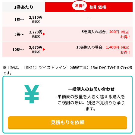
1巻あたり
割引価格
2,810
円
1
巻～
—
（税込）
5
巻購入の場合、
200
円
2,770
円
（税込）
5
巻～
（税込）
お得！
10
巻購入の場合、
1,400
円
2,670
円
（税込）
10
巻～
（税込）
お得！
※上記は、【SK11】ツイストライン （通線工具）15m DVC-TW415 の価格
です。
一括購入のお問い合わせ
単価表の数量を大きく越える購入を
ご検討の際は、別途お見積りも承り
ます。
見積もりを依頼