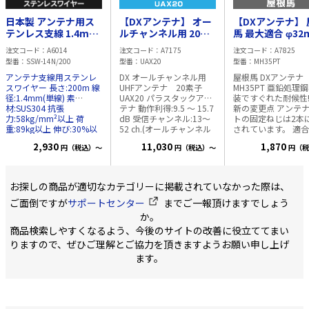
日本製 アンテナ用ス
【DXアンテナ】 オー
【DXアンテナ】 
テンレス支線 1.4mm
ルチャンネル用 20素
馬 最大適合 φ32
200m巻 (単線)
子 パラスタックアン
MH35PT
注文コード
A6014
注文コード
A7175
注文コード
A7825
テナ UAX20
型番
SSW-14N/200
型番
UAX20
型番
MH35PT
アンテナ支線用ステンレ
DX オールチャンネル用
屋根馬 DXアンテ
スワイヤー 長さ:200m 線
UHFアンテナ 20素子
MH35PT 亜鉛処理鋼材+塗
径:1.4mm(単線) 素
UAX20 パラスタックアン
装ですぐれた耐候性! ※
材:SUS304 抗張
テナ 動作利得:9.5 ～ 15.7
新の変更点 アンテ
力:58kg/mm²以上 荷
dB 受信チャンネル:13～
トの固定ねじは2本
重:89kg以上 伸び:30%以
52 ch.(オールチャンネル
されています。 適合マス
上 マストの固定に最適な
用) 1.高利得で弱電界周辺
ト径 φ25～32mm
2,930
11,030
1,870
円（税込）～
円（税込）～
円（税
ステンレスワイヤーで
にも最適 2.出力端子にF型
す。 日本製
座を採用
お探しの商品が適切なカテゴリーに掲載されていなかった際は、
ご面倒ですが
サポートセンター
までご一報頂けますでしょう
か。
商品検索しやすくなるよう、今後のサイトの改善に役立ててまい
りますので、ぜひご理解とご協力を頂きますようお願い申し上げ
ます。