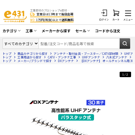
工事資材のプロショップe資材 CATV・アンテナ・防犯・光・LAN・電気・空調工事など
営業日は13時まで
当日出荷
¥0
1万円(税抜)以上で
送料無料
ログイン
カート
メニュー
カテゴリ
工事
メーカーから探す
セール
コードから注文
同軸ケーブル／テレビ用接栓／関連工具
CATV・アンテナ工事
在庫一掃セール
アンテナ・取付金具・ブースター／CATV
トップ
商品カテゴリから探す
アンテナ・取付金具・ブースター／CATV部材類
UHFア
光工事・FTTH工事
部材類
トップ
工事用途から探す
CATV・アンテナ工事
UHFアンテナ
八木式アンテナ
トップ
メーカー/ブランドで探す
DXアンテナ
【DXアンテナ】 オールチャンネル用 30素
配線補助具（モール・結束バンド・テー
エアコン・換気扇工事
プ類 他）
1/2
防犯カメラ工事
防犯工事関連
LAN配線工事
HDMIケーブル・周辺機器／RCAケーブル
電話工事
電話線／コネクタ／アダプタ
電気配管工事
光ファイバー・融着接続機関連
EV充電設備工事
LANケーブル・コネクタ・関連資材/機器
照明設置工事
ネットワーク機器