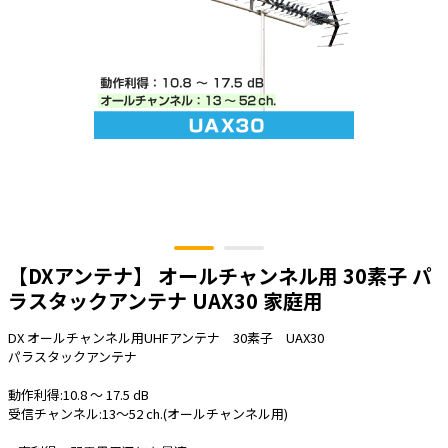
太陽光発電工事
エアコン・換気扇・空調資材
太陽光発電ケーブル・コネクタ・関連資
ホテル・病院向け
材/機器
電源ケーブル／コネクタ／分電盤／ブレ
ーカ
照明・照明器具
電源タップ・延長コード
スイッチ・コンセント（配線器具）
PF管/FEP管/CD管/情報線保護管
【DXアンテナ】 オールチャンネル用 30素子 パ
ボックス・ビニル電線管付属品・引き込
ラスタックアンテナ UAX30 家庭用
みカバー
工具関連
DX オールチャンネル用UHFアンテナ 30素子 UAX30
パラスタックアンテナ
EV充電設備工事関連
動作利得:10.8 ～ 17.5 dB
感染症関連
受信チャンネル:13～52 ch.(オールチャンネル用)
その他