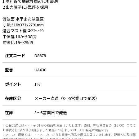
1.高利得で弱電界周辺にも最適
2.出力端子にF型座を採用
e431オリジナル
偏波面:水平または垂直
暑さ対策
寸法:518x377x2791mm
適合マスト径:Φ22～49
販売終了品
半値幅:16から38度
前後比:19～29dB
注文コード
D8679
型番
UAX30
ポイント
1%
在庫区分
メーカー直送（3～5営業日で発送）
在庫
3～5営業日で発送
※当日発送とは・・・e431から商品をお届けいたします。原則、弊社営業日の【13:00】までに
お手続き(決済が終了)頂きました商品につきましては、即日発送が可能です。
※メーカー直送とは・・・メーカーからお客様へ商品を直接お届けいたします。配送方法及び配