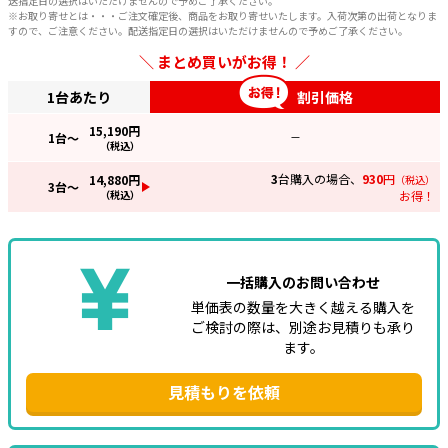
送指定日の選択はいただけませんので予めご了承ください。
※お取り寄せとは・・・ご注文確定後、商品をお取り寄せいたします。入荷次第の出荷となりま
すので、ご注意ください。配送指定日の選択はいただけませんので予めご了承ください。
まとめ買いがお得！
1台あたり
割引価格
15,190
円
1
台～
—
（税込）
3
台購入の場合、
930
円
14,880
円
（税込）
3
台～
（税込）
お得！
一括購入のお問い合わせ
単価表の数量を大きく越える購入を
ご検討の際は、別途お見積りも承り
ます。
見積もりを依頼