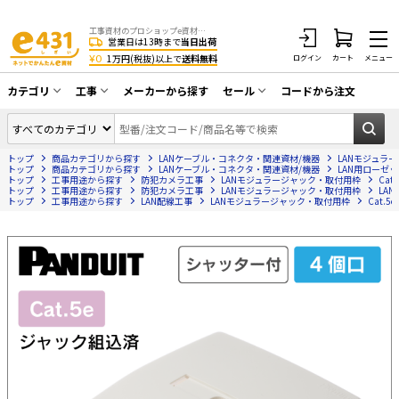
工事資材のプロショップe資材 CATV・アンテナ・防犯・光・LAN・電気・空調工事など
営業日は13時まで
当日出荷
¥0
1万円(税抜)以上で
送料無料
ログイン
カート
メニュー
カテゴリ
工事
メーカーから探す
セール
コードから注文
同軸ケーブル／テレビ用接栓／関連工具
CATV・アンテナ工事
在庫一掃セール
アンテナ・取付金具・ブースター／CATV
トップ
商品カテゴリから探す
LANケーブル・コネクタ・関連資材/機器
LANモジュラ
光工事・FTTH工事
部材類
トップ
商品カテゴリから探す
LANケーブル・コネクタ・関連資材/機器
LAN用ローゼ
トップ
工事用途から探す
防犯カメラ工事
LANモジュラージャック・取付用枠
Cat.
トップ
配線補助具（モール・結束バンド・テー
工事用途から探す
防犯カメラ工事
LANモジュラージャック・取付用枠
LA
エアコン・換気扇工事
トップ
工事用途から探す
LAN配線工事
LANモジュラージャック・取付用枠
Cat.5e
プ類 他）
防犯カメラ工事
防犯工事関連
LAN配線工事
HDMIケーブル・周辺機器／RCAケーブル
電話工事
電話線／コネクタ／アダプタ
電気配管工事
光ファイバー・融着接続機関連
EV充電設備工事
LANケーブル・コネクタ・関連資材/機器
照明設置工事
ネットワーク機器