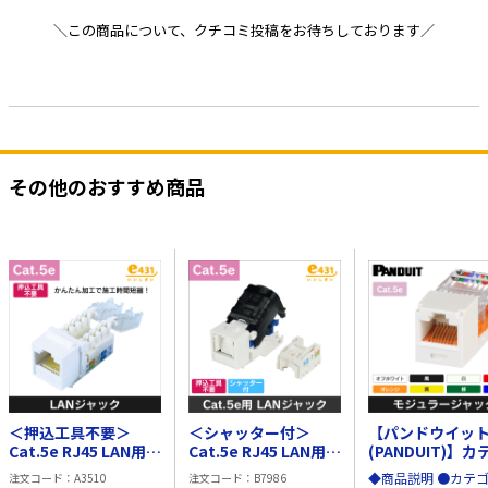
＼この商品について、クチコミ投稿をお待ちしております／
その他のおすすめ商品
＜押込工具不要＞
＜シャッター付＞
【パンドウイッ
Cat.5e RJ45 LAN用ジ
Cat.5e RJ45 LAN用ジ
(PANDUIT)】カ
ャック (壁面端子・ロ
ャック (壁面端子・ロ
リ5Eモジュラジ
◆商品説明 ●カテゴ
注文コード
A3510
注文コード
B7986
ーゼット用)
ーゼット・パッチパネ
ク_オフホワイト