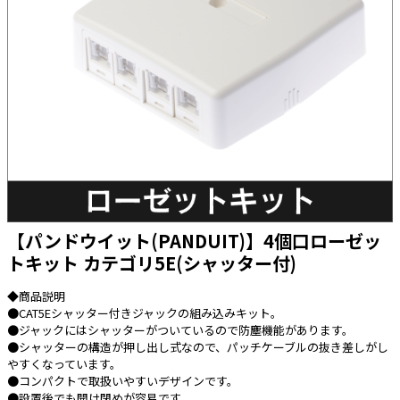
太陽光発電工事
エアコン・換気扇・空調資材
太陽光発電ケーブル・コネクタ・関連資
ホテル・病院向け
材/機器
電源ケーブル／コネクタ／分電盤／ブレ
ーカ
照明・照明器具
電源タップ・延長コード
スイッチ・コンセント（配線器具）
PF管/FEP管/CD管/情報線保護管
【パンドウイット(PANDUIT)】4個口ローゼッ
トキット カテゴリ5E(シャッター付)
ボックス・ビニル電線管付属品・引き込
みカバー
◆商品説明
工具関連
●CAT5Eシャッター付きジャックの組み込みキット。
●ジャックにはシャッターがついているので防塵機能があります。
EV充電設備工事関連
●シャッターの構造が押し出し式なので、パッチケーブルの抜き差しがし
やすくなっています。
感染症関連
●コンパクトで取扱いやすいデザインです。
●設置後でも開け閉めが容易です。
その他