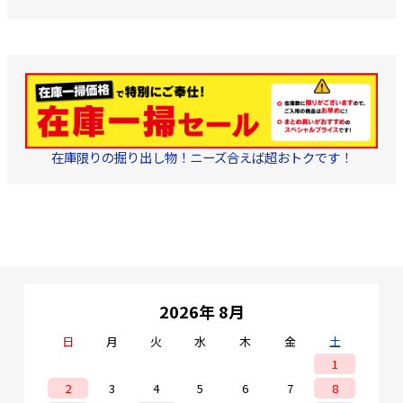
ル規格: カテゴリ5E 
●適用ケーブル径:5.
以下UTP ●成端方式
ドフレーム ●結線規
T568A/T568B ●
具:
CJT
(別売)
在庫限りの掘り出し物！ニーズ合えば超おトクです！
2026年 8月
日
月
火
水
木
金
土
1
2
3
4
5
6
7
8