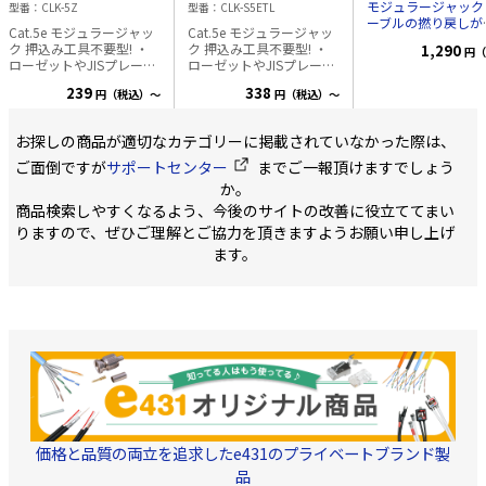
モジュラージャック
型番
CLK-5Z
型番
CLK-S5ETL
ル用等)＜押込工具不
ーブルの撚り戻しが
Cat.5e モジュラージャッ
Cat.5e モジュラージャッ
要＞
12.7mm以内に保た
ク 押込み工具不要型! ・
ク 押込み工具不要型! ・
1,290
円（
構造です。 ●キャ
ローゼットやJISプレート
ローゼットやJISプレート
取り外し可能で、1
と接続して使用します。
と接続して使用します。
で再結線可能です。
239
338
円（税込）～
円（税込）～
別売りのJISプレートにつ
別売りのJISプレートにつ
●AWG22～24の単
いては下記の詳細説明も
いては下記の詳細説明も
ブルを成端可能 ●ANS
ご覧ください。 ・パンチ
ご覧ください。 ・パンチ
TIA-568-C.2カテゴ
お探しの商品が適切なカテゴリーに掲載されていなかった際は、
ダウン工具等の、ケーブ
ダウン工具等の、ケーブ
よびISO 11801第
ル押込工具が一切不要な
ル押込工具が一切不要な
ご面倒ですが
サポートセンター
までご一報頂けますでしょう
スDチャネル標準の
モデルです。 ・ケーブル
モデルです。 ・シャッタ
件を上回るように設
か。
の配線を間違えても、再
ー付きの為、埃の侵入を
れています ●PoE
商品検索しやすくなるよう、今後のサイトの改善に役立ててまい
利用が可能! 対応導体径
防ぎます。 ・ケーブルの
はIEEE 802.3afおよ
0.4 - 0.65mm (AWG22-
配線を間違えても、再利
りますので、ぜひご理解とご協力を頂きますようお願い申し上げ
IEEE 802.3atの要
26)
用が可能! 適用導体
たします。 ●50マ
ます。
径:22AWG~24AWG 適用
インチの金メッキ接
絶縁体径:0.8~1.4mm 適
より優れた性能を実
用ケーブル外
ます。 ●Mini-Com(
径:5.0~9.0mm POE +
ジュラーパッチパネ
(IEEE 802.3at)
ローゼットボックス
びフェースプレート
応しています。 ◆仕様・
規格 ●色: オフホワ
ト、黒、白、赤、オ
ジ、黄、緑、青 ●材
ABS ●モジュラー
クタイプ: RJ45 ●
価格と品質の両立を追求したe431のプライベートブランド製
ールタイプ: Mini-C
品
モジュール数: 1 ●