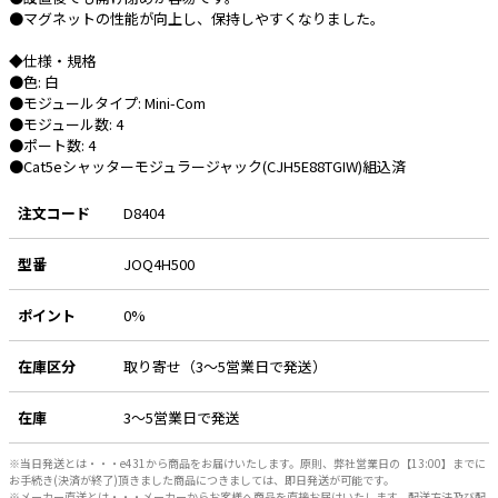
●マグネットの性能が向上し、保持しやすくなりました。
e431オリジナル
◆仕様・規格
●色: 白
暑さ対策
●モジュールタイプ: Mini-Com
販売終了品
●モジュール数: 4
●ポート数: 4
●Cat5eシャッターモジュラージャック(CJH5E88TGIW)組込済
注文コード
D8404
型番
JOQ4H500
ポイント
0%
在庫区分
取り寄せ（3～5営業日で発送）
在庫
3～5営業日で発送
※当日発送とは・・・e431から商品をお届けいたします。原則、弊社営業日の【13:00】までに
お手続き(決済が終了)頂きました商品につきましては、即日発送が可能です。
※メーカー直送とは・・・メーカーからお客様へ商品を直接お届けいたします。配送方法及び配