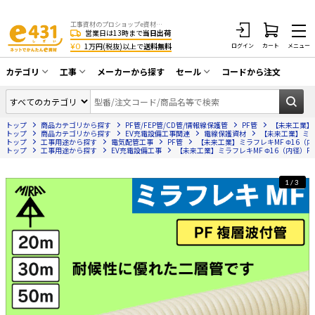
工事資材のプロショップe資材 CATV・アンテナ・防犯・光・LAN・電気・空調工事など
営業日は13時まで
当日出荷
¥0
1万円(税抜)以上で
送料無料
ログイン
カート
メニュー
カテゴリ
工事
メーカーから探す
セール
コードから注文
同軸ケーブル／テレビ用接栓／関連工具
CATV・アンテナ工事
在庫一掃セール
アンテナ・取付金具・ブースター／CATV
トップ
商品カテゴリから探す
PF管/FEP管/CD管/情報線保護管
PF管
【未来工業】ミ
光工事・FTTH工事
部材類
トップ
商品カテゴリから探す
EV充電設備工事関連
電線保護資材
【未来工業】ミラフ
トップ
工事用途から探す
電気配管工事
PF管
【未来工業】ミラフレキMF Φ16（内径
トップ
配線補助具（モール・結束バンド・テー
工事用途から探す
EV充電設備工事
【未来工業】ミラフレキMF Φ16（内径）PF複
エアコン・換気扇工事
プ類 他）
防犯カメラ工事
防犯工事関連
1/3
LAN配線工事
HDMIケーブル・周辺機器／RCAケーブル
電話工事
電話線／コネクタ／アダプタ
電気配管工事
光ファイバー・融着接続機関連
EV充電設備工事
LANケーブル・コネクタ・関連資材/機器
照明設置工事
ネットワーク機器