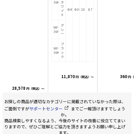
36M
ホ
ワ
Φ45.5
Φ36
20
8.7
イ
ト
グ
MF-
レ
36H
ー
ブ
MF-
ラ
36K
ッ
ク
11,870
360
円（税込）～
円（
28,578
円（税込）～
お探しの商品が適切なカテゴリーに掲載されていなかった際は、
ご面倒ですが
サポートセンター
までご一報頂けますでしょう
か。
商品検索しやすくなるよう、今後のサイトの改善に役立ててまい
りますので、ぜひご理解とご協力を頂きますようお願い申し上げ
ます。