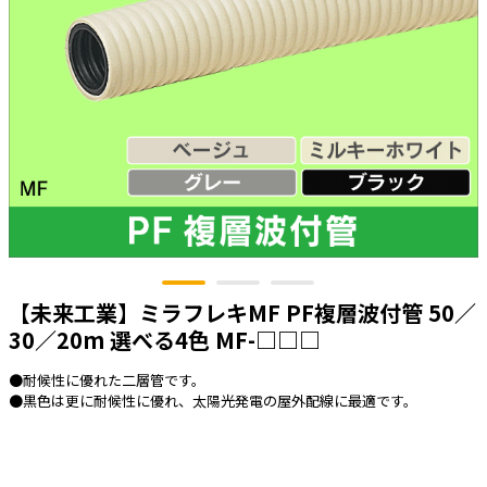
太陽光発電工事
エアコン・換気扇・空調資材
太陽光発電ケーブル・コネクタ・関連資
ホテル・病院向け
材/機器
電源ケーブル／コネクタ／分電盤／ブレ
ーカ
照明・照明器具
電源タップ・延長コード
スイッチ・コンセント（配線器具）
PF管/FEP管/CD管/情報線保護管
【未来工業】ミラフレキMF PF複層波付管 50／
ボックス・ビニル電線管付属品・引き込
みカバー
30／20m 選べる4色 MF-□□□
工具関連
●耐候性に優れた二層管です。
●黒色は更に耐候性に優れ、太陽光発電の屋外配線に最適です。
EV充電設備工事関連
感染症関連
その他