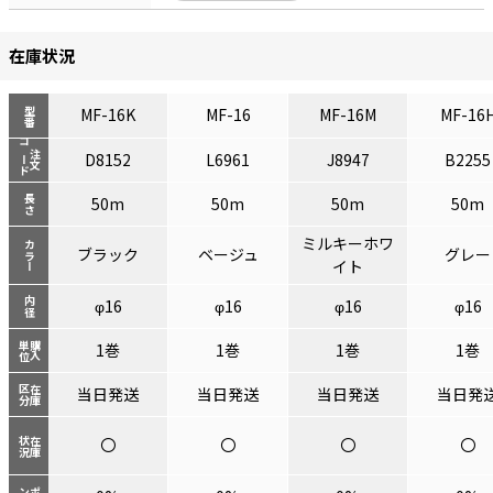
在庫状況
MF-16K
MF-16
MF-16M
MF-16
型番
コード
注文
D8152
L6961
J8947
B2255
長さ
50m
50m
50m
50m
ミルキーホワ
カラー
ブラック
ベージュ
グレー
イト
内径
φ16
φ16
φ16
φ16
単位
購入
1巻
1巻
1巻
1巻
区分
在庫
当日発送
当日発送
当日発送
当日発
〇
〇
〇
〇
状況
在庫