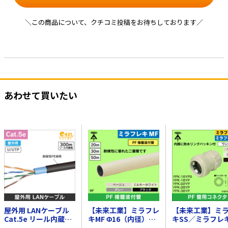
＼この商品について、クチコミ投稿をお待ちしております／
あわせて買いたい
屋外用 LANケーブル
【未来工業】ミラフレ
【未来工業】ミ
Cat.5e リール内蔵箱
キMF Φ16（内径）PF
キSS／ミラフレ
入 300m巻
複層波付管 50m（ベ
PF管16用コネク