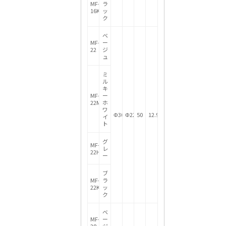
MF-
ラ
16K
ッ
ク
ベ
MF-
ー
22
ジ
ュ
ミ
ル
キ
MF-
ー
22M
ホ
ワ
Φ30.5
Φ22
50
12.9
イ
ト
グ
MF-
レ
22H
ー
ブ
MF-
ラ
22K
ッ
ク
ベ
MF-
ー