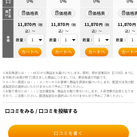
ント
ポイ
0%
0%
0%
0%
まとめ
買い
価格表
価格表
価格表
価格
11,870
11,870
11,870
11,870
円
（税
円
（税
円
（税
円
込）
～
込）
～
込）
～
込）
～
単価
数量：
数量：
数量：
数量：
カートへ
カートへ
カートへ
カート
※当日発送とは・・・e431から商品をお届けいたします。原則、弊社営業日の【13:00】までに
お手続き(決済が終了)頂きました商品につきましては、即日発送が可能です。
※メーカー直送とは・・・メーカーからお客様へ商品を直接お届けいたします。配送方法及び配
送指定日の選択はいただけませんので予めご了承ください。
※お取り寄せとは・・・ご注文確定後、商品をお取り寄せいたします。入荷次第の出荷となりま
すので、ご注意ください。配送指定日の選択はいただけませんので予めご了承ください。
口コミをみる / 口コミを投稿する
口コミを書く