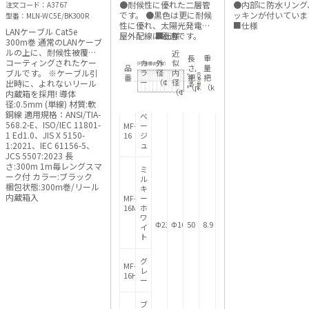
●耐候性に優れた二層管
●内部に防水リング
注文コード
A3767
ージュ） MF-16
（ワンタッチ防
です。 ●黒色は更に耐候
ッキンが付いていま
型番
MLN-WC5E/BK300R
（黒） FPK-16YP
性に優れ、太陽光発電の
■仕様
LANケーブル Cat5e
屋外配線に最適です。
■仕様
300m巻 通常のLANケーブ
ルの上に、耐候性被覆で
近
長
重
コーティングされたケー
カ
外
似
品
さ
量
ブルです。 ※ケーブル引
ラ
径
内
番
把
把
ー
（ΦD）
径
出時に、よれないリール
（m）
（kg）
（Φd）
内蔵箱を採用! 導体
径:0.5mm (単線) 材質:軟
銅線 適用規格：ANSI/TIA-
ベ
568.2-E、ISO/IEC 11801-
MF-
ー
1 Ed1.0、JIS X 5150-
16
ジ
1:2021、IEC 61156-5、
ュ
JCS 5507:2023 長
さ:300m 1m毎レングスマ
ミ
ーク付 カラー:ブラック
ル
梱包状態:300m巻/リール
キ
内蔵箱入
MF-
ー
16M
ホ
ワ
Φ23
Φ16
50
8.9
イ
ト
グ
MF-
レ
16H
ー
ブ