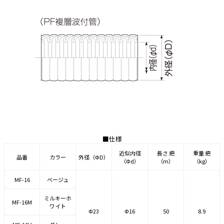
e431オリジナル
暑さ対策
販売終了品
■仕様
近似内径
長さ 把
重量 把
品番
カラー
外径（ΦD）
（Φd）
（m）
（kg）
MF-16
ベージュ
ミルキーホ
MF-16M
ワイト
Φ23
Φ16
50
8.9