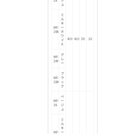
28
ジ
ュ
ミ
ル
キ
MF-
ー
28M
ホ
ワ
Φ36.5
Φ28
30
10
イ
ト
グ
MF-
レ
28H
ー
ブ
MF-
ラ
28K
ッ
ク
ベ
MF-
ー
36
ジ
ュ
ミ
ル
キ
MF-
ー