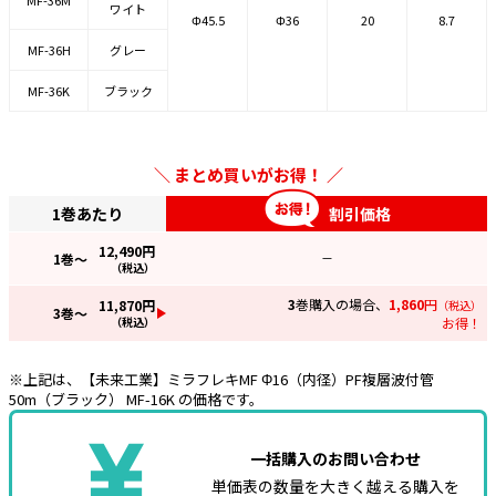
MF-36M
ワイト
Φ45.5
Φ36
20
8.7
MF-36H
グレー
MF-36K
ブラック
まとめ買いがお得！
1巻あたり
割引価格
12,490
円
1
巻～
—
（税込）
3
巻購入の場合、
1,860
円
11,870
円
（税込）
3
巻～
（税込）
お得！
※上記は、【未来工業】ミラフレキMF Φ16（内径）PF複層波付管
50m（ブラック） MF-16K の価格です。
一括購入のお問い合わせ
単価表の数量を大きく越える購入を