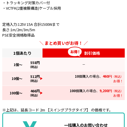
・トラッキング対策カバー付
・VCTFK(2重被膜構造)ケーブル採用
e431オリジナル
暑さ対策
定格入力:125V 15A 合計1500Wまで
長さ:1m/2m/3m/5m
販売終了品
PSE安全規格取得品
まとめ買いがお得！
1個あたり
割引価格
558
円
1
個～
—
（税込）
10
個購入の場合、
460
円
512
円
（税込）
10
個～
（税込）
お得！
100
個購入の場合、
9,200
円
466
円
（税込）
100
個～
（税込）
お得！
※上記は、延長コード 2m 【スイングプラグタイプ】 の価格です。
一括購入のお問い合わせ