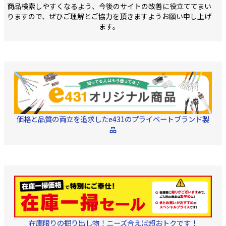
商品検索しやすくなるよう、今後のサイトの改善に役立ててまい
4C-FB 2重シールド 同軸
ケーブル採用 ・ケーブル
りますので、ぜひご理解とご協力を頂きますようお願い申し上げ
長 50cm F型コネクタ
ます。
付 ・包装/PE袋で簡易包
装 ご注文最小単位:10個
価格と品質の両立を追求したe431のプライベートブランド製
品
在庫限りの掘り出し物！ニーズ合えば超おトクです！