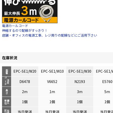
電源カールコード
伸縮するので配線がすっきり！
店舗・オフィスの電源工事、レジ周りの配線などにご活用下さい
在庫状況
EPC-SE1/W20
EPC-SE1/W10
EPC-SE1/W30
EPC-SE1/
型番
コード
注文
D6478
V6652
N2193
E5760
長さ
2m
1m
3m
5m
単位
購入
1個
1個
1個
1個
区分
在庫
当日発送
当日発送
当日発送
当日発