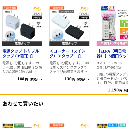
電源タップ トリプル
＜コーナー（スイン
【ELPA（朝日電
タップ (3個口) 白
グ）＞タップ 白
器）】5個口タッ
延長コード 1m [
電源を3分配します。 カ
電源を3分配します。 180
注文コード
A9139
なスイングプラグ
ラー:白、黒 個口数:3 定格
度動くスイングプラグで
型番
LPT-501N(W)
入力:125V 15A 合計
スッキリ配線できます。
5個口の電源タップ 
1500Wまで 本体サイズ
カラー:白、黒 個口数:3 定
延長コードが付いて
108
130
円（税込）～
円（税込）～
(mm):W32×H47×D25
格入力:125V15A合計
す。 ELPA 朝日電器製 プ
本体重量(g):30 PSE安全
1500Wまで 本体サイズ
ラグはべんりな「可
規格取得品
(mm):W68×H44×D15
1,150
円（税
ラグ」を採用。 特徴 ・
PSE安全規格取得品
180°可動なプラグ付
ラッキング防止プラ
あわせて買いたい
コンパクト型 定格入
力:125V 15A 合計1
まで