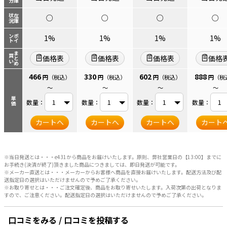
状況
在庫
○
○
○
○
ント
ポイ
1%
1%
1%
1%
まとめ
買い
価格表
価格表
価格表
価格
466
330
602
888
円
（税込）
円
（税込）
円
（税込）
円
（税
～
～
～
～
単価
数量：
数量：
数量：
数量：
カートへ
カートへ
カートへ
カート
※当日発送とは・・・e431から商品をお届けいたします。原則、弊社営業日の【13:00】までに
お手続き(決済が終了)頂きました商品につきましては、即日発送が可能です。
※メーカー直送とは・・・メーカーからお客様へ商品を直接お届けいたします。配送方法及び配
送指定日の選択はいただけませんので予めご了承ください。
※お取り寄せとは・・・ご注文確定後、商品をお取り寄せいたします。入荷次第の出荷となりま
すので、ご注意ください。配送指定日の選択はいただけませんので予めご了承ください。
口コミをみる / 口コミを投稿する