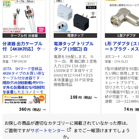
分波器 出力ケーブル
電源タップ トリプル
L形 アダプタ (ス
付 【4K8K対応】 ケー
タップ (3個口) 白
ートプラグ - メス
ブル長:50cm【10個
【4K8K対応】
電源を3分配します。 カ
注文コード
A2557
注文コード
A2332
単位】
ラー:白、黒 個口数:3 定格
型番
TBP-EM/W
型番
CFA-SL32
入力:125V 15A 合計
JEITA SHマーク登録品
F型の接続部を90度
1500Wまで 本体サイズ
4K8Kタイプのお買い得な
たい時に使用します。
(mm):W32×H47×D25
ケーブル付分波器です 従
すだけで接続が可能
本体重量(g):30 PSE安全
来モデルから樹脂ケース
F型ピン付接栓 4C-FBケー
トレートプラグで、
規格取得品
を外し、簡易的なF型接栓
ブルの製品はこちらをク
切りされていない旧
を装着したエコノミーモ
リック
プの機器やF型(メス
デル CATV/UHF(地上波デ
続が可能です。 ・対応周
108
円（税込）～
ジタル放送)と衛星放送
波数 10～3224MH
(BS/CS)に分波する場合に
4K8K対応 ・VSWR 1
360
74
円（税込）～
円（税
使用します。 50cmのケ
下 ・ストレートプラグ
ーブルが既に付いている
メス端子 ・素材 
ので、すぐに設置が可能
ニッケルメッキ(本体
お探しの商品が適切なカテゴリーに掲載されていなかった際は、
です。 ・周波数 10～
中心導体 0.8mm
3,224MHz対応 VHF/UHF
メッキ
ご面倒ですが
サポートセンター
までご一報頂けますでしょう
側:10-770MHz BS/CS
か。
側:1032-3224MHz ・S-