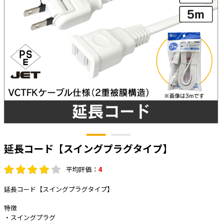
太陽光発電工事
エアコン・換気扇・空調資材
太陽光発電ケーブル・コネクタ・関連資
ホテル・病院向け
材/機器
電源ケーブル／コネクタ／分電盤／ブレ
ーカ
照明・照明器具
電源タップ・延長コード
スイッチ・コンセント（配線器具）
PF管/FEP管/CD管/情報線保護管
ボックス・ビニル電線管付属品・引き込
延長コード【スイングプラグタイプ】
みカバー
工具関連
平均評価：
4
EV充電設備工事関連
延長コード【スイングプラグタイプ】
感染症関連
特徴
・スイングプラグ
その他