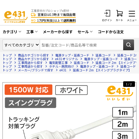
工事資材のプロショップe資材 CATV・アンテナ・防犯・光・LAN・電気・空調工事など
営業日は13時まで
当日出荷
¥0
1万円(税抜)以上で
送料無料
ログイン
カート
メニュー
カテゴリ
工事
メーカーから探す
セール
コードから注文
同軸ケーブル／テレビ用接栓／関連工具
CATV・アンテナ工事
在庫一掃セール
アンテナ・取付金具・ブースター／CATV
トップ
商品カテゴリから探す
電源タップ・延長コード
延長コード
延長コード 2
光工事・FTTH工事
部材類
トップ
商品カテゴリから探す
e431オリジナル
電源タップ・延長コード
延長コー
トップ
工事用途から探す
電気配管工事
延長コード
延長コード 2m 【スイングプ
トップ
配線補助具（モール・結束バンド・テー
工事用途から探す
ホテル・病院向け
電源タップ・延長コード
延長コード
エアコン・換気扇工事
トップ
メーカー/ブランドで探す
e431
延長コード 2m 【スイングプラグタイプ】
プ類 他）
防犯カメラ工事
防犯工事関連
1/2
LAN配線工事
HDMIケーブル・周辺機器／RCAケーブル
電話工事
電話線／コネクタ／アダプタ
電気配管工事
光ファイバー・融着接続機関連
EV充電設備工事
LANケーブル・コネクタ・関連資材/機器
照明設置工事
ネットワーク機器