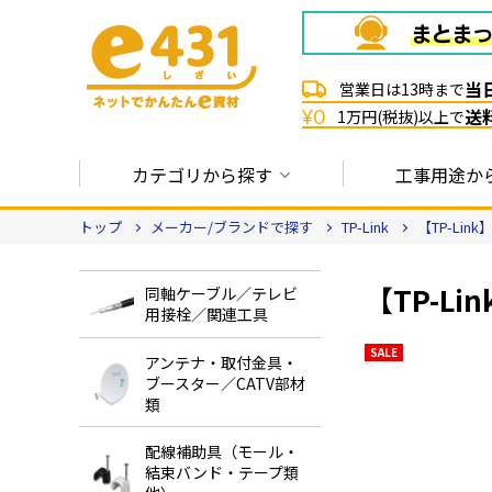
当
営業日は13時まで
送
¥0
1万円(税抜)以上で
カテゴリから探す
工事用途か
トップ
メーカー/ブランドで探す
TP-Link
【TP-Link
【TP-Li
同軸ケーブル／テレビ
用接栓／関連工具
SALE
アンテナ・取付金具・
ブースター／CATV部材
類
配線補助具（モール・
結束バンド・テープ類