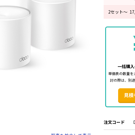
2
セット～
17
一括購入
単価表の数量を
討の際は、別
見積
注文コード