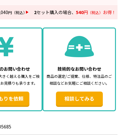
,040
2
セット購入の場合、
540
円
お得！
円
（税込）
（税込）
のお問い合わせ
技術的なお問い合わせ
大きく越える購入をご検
商品の選定/ご提案、仕様、特注品のご
途お見積りも承ります。
相談などお気軽にご相談ください。
もりを依頼
相談してみる
D5685