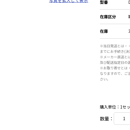
写真を拡大して表示
型番
在庫区分
在庫
※当日発送とは・・
までにお手続き(
※メーカー直送と
及び配送指定日の
※お取り寄せとは
なりますので、ご
さい。
購入単位：1セ
数量：