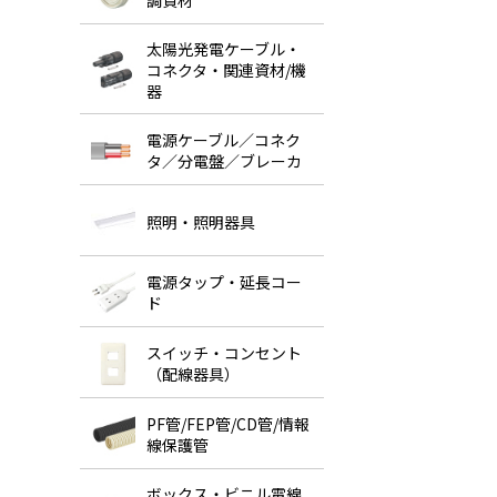
調資材
太陽光発電ケーブル・
コネクタ・関連資材/機
器
電源ケーブル／コネク
タ／分電盤／ブレーカ
照明・照明器具
電源タップ・延長コー
ド
スイッチ・コンセント
（配線器具）
PF管/FEP管/CD管/情報
線保護管
ボックス・ビニル電線