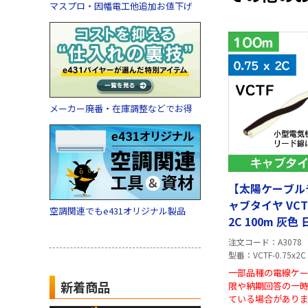
マスプロ・因幡電工他追加お値下げ
メーカー廃番・在庫調整などでお得
【太陽ケーブル
ャブタイヤ VCTF 
空調関連でもe431オリジナル製品
2C 100m 灰
製
注文コード
A3078
型番
VCTF-0.75x2C
一部品種の電線ケ
新着商品
限や納期回答の一
ている場合があり