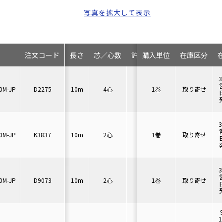
写真を拡大して表示
注文コード
長さ
芯／心数
許容電流
購入単位
曲げ半径
在庫区分
仕
0M-JP
D2275
10m
4心
7A
1巻
46mm以上
取り寄せ
7.
0M-JP
K3837
10m
2心
7A
1巻
40mm以上
取り寄せ
6.
0M-JP
D9073
10m
2心
7A
1巻
40mm以上
取り寄せ
6.