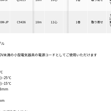
10M-JP
C9436
10m
12心
4A
1巻
70mm以上
取り寄せ
11
ブル
00V未満の小型電気器具の電源コードとしてご使用いただけます
0℃
:-25℃
:-15℃
18mm
mm