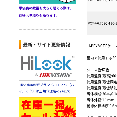
単価表の数量を大きく超える際は、
別途お見積りも承ります。
VCT-F-0.75SQ-12C-
最新・サイト更新情報
JAPPY VCTFケー
屋内で使用する3
シース色:灰色
使用温度(最高):6
使用温度(最低固定)
Hikvisionの新ブランド、HiLook（ハ
使用温度(最低移動)
イルック）は正規代理店のe431で
導体構成:30本/0.
導体外径:1.1mm
絶縁体標準厚:0.6