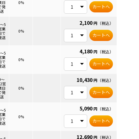
6mm
業日
0%
カートへ
で発
送
2,100
円
（税込）
3～5
営業
0mm
0%
日で
カートへ
発送
4,180
円
（税込）
3～5
営業
0mm
0%
日で
カートへ
発送
10,430
9～
円
（税込）
12営
0mm
業日
0%
カートへ
で発
送
5,090
円
（税込）
3～5
営業
6mm
0%
日で
カートへ
発送
12,690
円
（税込）
3～5