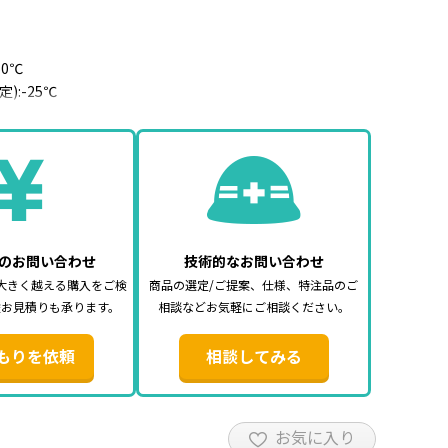
60℃
):-25℃
):-15℃
.18mm
m
6mm
択してご注文ください。
のお問い合わせ
技術的なお問い合わせ
大きく越える購入をご検
商品の選定/ご提案、仕様、特注品のご
途お見積りも承ります。
相談などお気軽にご相談ください。
もりを依頼
相談してみる
お気に入り