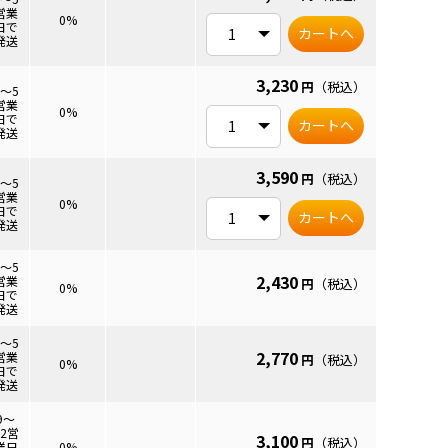
営業
6mm
0%
日で
カートへ
発送
3,230
円
（税込）
3～5
営業
2mm
0%
日で
カートへ
発送
3,590
円
（税込）
3～5
営業
9mm
0%
日で
カートへ
発送
3～5
2,430
営業
円
（税込）
9mm
0%
日で
発送
3～5
2,770
営業
円
（税込）
6mm
0%
日で
発送
9～
12営
3,100
円
（税込）
.2mm
業日
0%