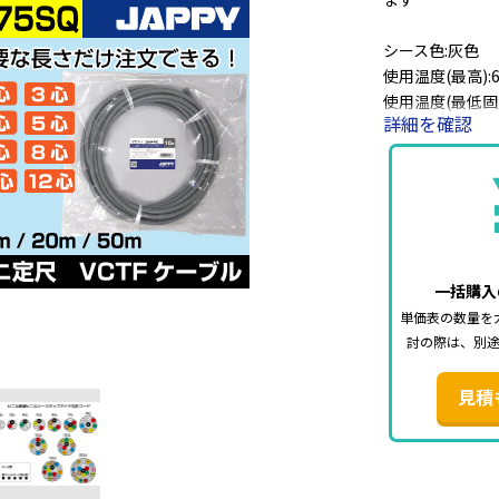
シース色:灰色
使用温度(最高):
使用温度(最低固定
詳細を確認
使用温度(最低移動
導体構成:30本/0
導体外径:1.1m
絶縁体標準厚:0.
心数と長さを選
一括購入
単価表の数量を
討の際は、別
見積