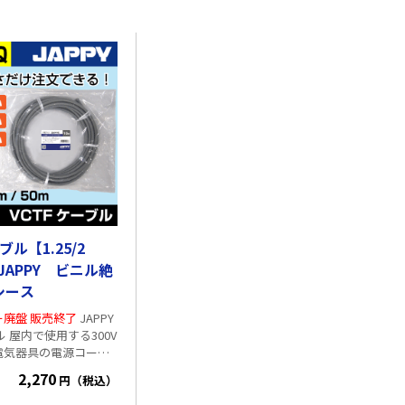
ブル【1.25/2
】JAPPY ビニル絶
シース
廃盤 販売終了
JAPPY
00V
電気器具の電源コード
ただけます シース
2,270
円（税込）
温度(最高):60℃ 使用温
:-25℃ 使用温度(最低