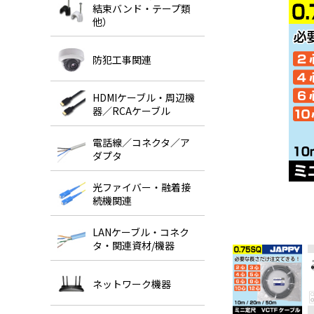
結束バンド・テープ類
他）
防犯工事関連
HDMIケーブル・周辺機
器／RCAケーブル
電話線／コネクタ／ア
ダプタ
光ファイバー・融着接
続機関連
LANケーブル・コネク
タ・関連資材/機器
ネットワーク機器