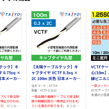
テック】キ
【太陽ケーブルテック】キ
VCTFケー
0.75sq ×
ャブタイヤ VCTF 0.3sq ×
心/10m
色 日本メーカー
2C 100m 灰色 日本メーカー
縁ビニル
製
一部メーカー
注文コード
A7719
VCTFケーブル 屋内で使用する3
型番
VCTF-0.3x2C
未満の小型
ーブルで受注制
一部品種の電線ケーブルで受注制
としてご使用い
時停止が行われ
限や納期回答の一時停止が行われ
色:灰色 使用
ます。
ビニルキ
ている場合があります。
ビニルキ
度(最低固定)