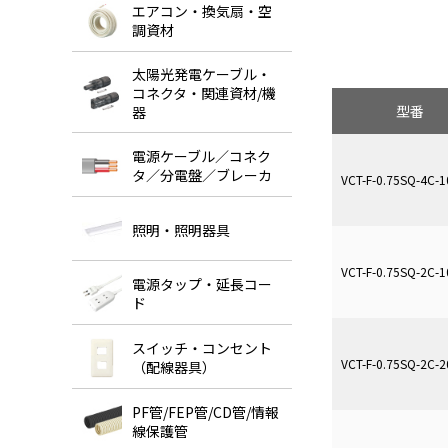
エアコン・換気扇・空
調資材
太陽光発電ケーブル・
コネクタ・関連資材/機
型番
器
電源ケーブル／コネク
タ／分電盤／ブレーカ
VCT-F-0.75SQ-4C-1
照明・照明器具
VCT-F-0.75SQ-2C-1
電源タップ・延長コー
ド
スイッチ・コンセント
VCT-F-0.75SQ-2C-2
（配線器具）
PF管/FEP管/CD管/情報
線保護管