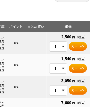
上外径
在庫
ポイント
まとめ買い
単価
2,560
円
（税込）
3～5
営業
6mm
0%
日で
カートへ
発送
1,540
円
（税込）
3～5
営業
6mm
0%
日で
カートへ
発送
3,050
円
（税込）
3～5
営業
6mm
0%
日で
カートへ
発送
7,600
9～
円
（税込）
12営