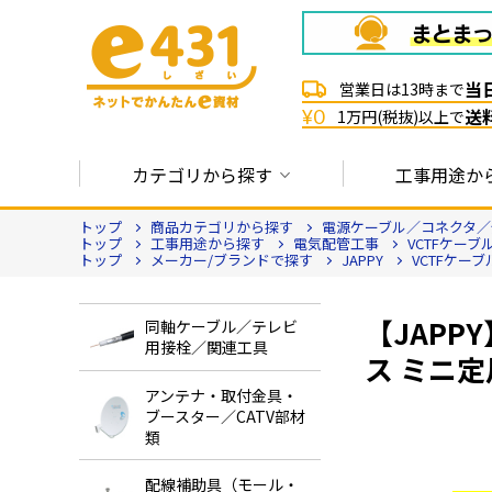
当
営業日は13時まで
送
¥0
1万円(税抜)以上で
カテゴリから探す
工事用途か
トップ
商品カテゴリから探す
電源ケーブル／コネクタ／
トップ
工事用途から探す
電気配管工事
VCTFケーブ
トップ
メーカー/ブランドで探す
JAPPY
VCTFケーブル
【JAPP
同軸ケーブル／テレビ
用接栓／関連工具
ス ミニ定尺
アンテナ・取付金具・
ブースター／CATV部材
類
配線補助具（モール・