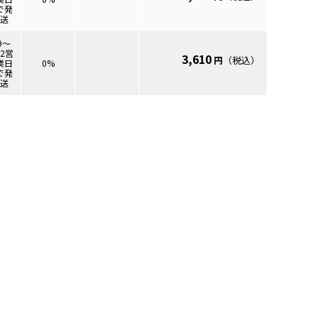
で発
送
9～
12営
3,610
円
（税込）
.6mm
業日
0%
で発
送