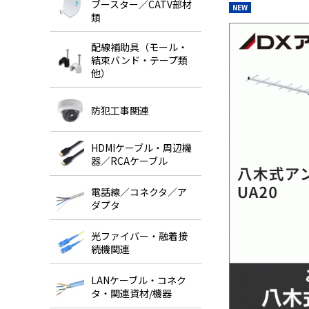
ブースター／CATV部材
NEW
類
配線補助具（モール・
結束バンド・テープ類
他）
防犯工事関連
HDMIケーブル・周辺機
器／RCAケーブル
電話線／コネクタ／ア
ダプタ
光ファイバー・融着接
続機関連
LANケーブル・コネク
タ・関連資材/機器