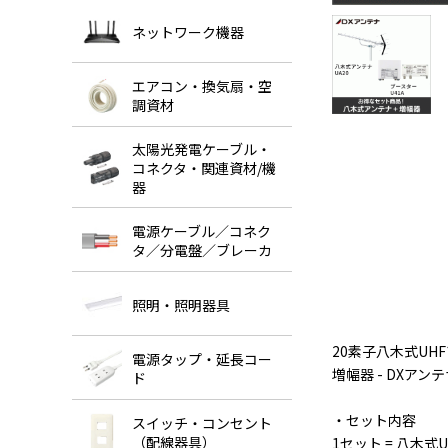
ネットワーク機器
エアコン・換気扇・空
調資材
太陽光発電ケーブル・
コネクタ・関連資材/機
器
電源ケーブル／コネク
タ／分電盤／ブレーカ
照明・照明器具
20素子八木式UH
電源タップ・延長コー
増幅器 - DXアン
ド
・セット内容
スイッチ・コンセント
（配線器具）
1セット = 八木式