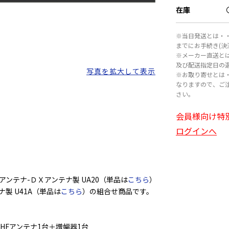
在庫
※当日発送とは・・
までにお手続き(
※メーカー直送と
及び配送指定日の
写真を拡大して表示
※お取り寄せとは
なりますので、ご
さい。
会員様向け特
ログインへ
Fアンテナ-ＤＸアンテナ製 UA20（単品は
こちら
）
テナ製 U41A（単品は
こちら
）の組合せ商品です。
UHFアンテナ1台＋増幅器1台