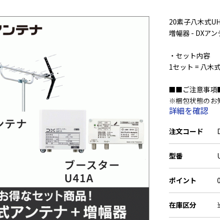
20素子八木式U
増幅器 - DXア
・セット内容
1セット = 八
■■ご注意事項
※梱包状態のお
詳細を確認
その他一緒にご
アンテナの箱の
注文コード
予めご了承くだ
型番
ポイント
在庫区分