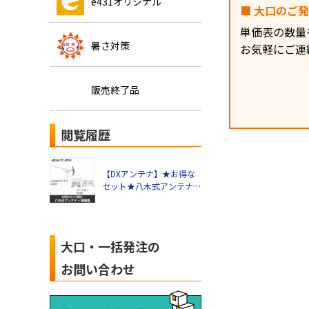
e431オリジナル
■ 大口のご
単価表の数量
暑さ対策
お気軽にご連
販売終了品
閲覧履歴
【DXアンテナ】★お得な
セット★八木式アンテナ
UA20＋UHFブースター
U41Aセット
大口・一括発注の
お問い合わせ