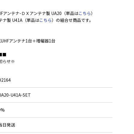
HFアンテナ-ＤＸアンテナ製 UA20（単品は
こちら
）
ンテナ製 U41A（単品は
こちら
）の組合せ商品です。
木式UHFアンテナ1台＋増幅器1台
■■
知らせ※
注文頂きました軽い商品を、
空きスペースに同梱させて頂く場合がございます。
D2164
さい。
UA20-U41A-SET
0%
当日発送