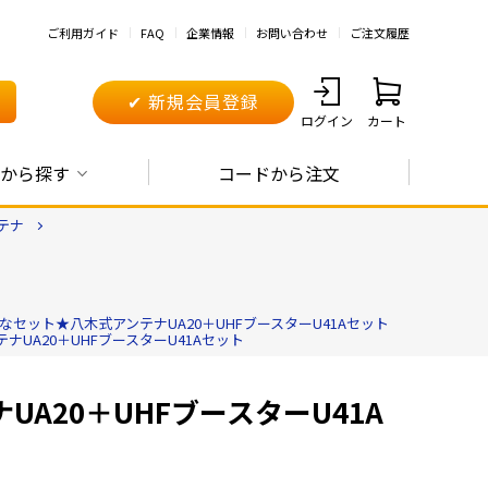
ご利用ガイド
FAQ
企業情報
お問い合わせ
ご注文履歴
✔ 新規会員登録
ログイン
カート
から探す
コードから注文
テナ
なセット★八木式アンテナUA20＋UHFブースターU41Aセット
UA20＋UHFブースターU41Aセット
A20＋UHFブースターU41A