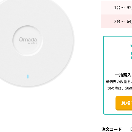
1
台～
92
2
台～
64
一括購入
単価表の数量を
討の際は、別
見積
注文コード