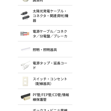
調資材
太陽光発電ケーブル・
コネクタ・関連資材/機
器
電源ケーブル／コネク
タ／分電盤／ブレーカ
照明・照明器具
電源タップ・延長コー
ド
スイッチ・コンセント
（配線器具）
PF管/FEP管/CD管/情報
線保護管
ボックス・ビニル電線