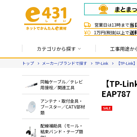
当
営業日は13時まで
送
¥0
1万円(税抜)以上で
カテゴリから探す
工事用途か
トップ
メーカー/ブランドで探す
TP-Link
【TP-Lin
【TP-L
同軸ケーブル／テレビ
用接栓／関連工具
EAP787
アンテナ・取付金具・
ブースター／CATV部材
SALE
類
配線補助具（モール・
結束バンド・テープ類