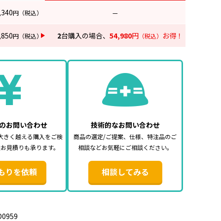
,340
円
（税込）
—
,850
2
台購入の場合、
54,980
円
お得！
円
（税込）
（税込）
のお問い合わせ
技術的なお問い合わせ
大きく越える購入をご検
商品の選定/ご提案、仕様、特注品のご
途お見積りも承ります。
相談などお気軽にご相談ください。
もりを依頼
相談してみる
D0959