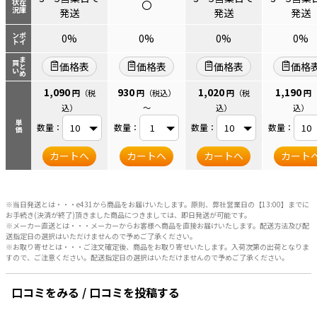
〇
状況
在庫
発送
発送
発送
ント
ポイ
0%
0%
0%
0%
まとめ
買い
価格表
価格表
価格表
価格
1,090
930
1,020
1,190
円
（税
円
（税込）
円
（税
円
込）
～
込）
込）
単価
数量：
数量：
数量：
数量：
カートへ
カートへ
カートへ
カート
※当日発送とは・・・e431から商品をお届けいたします。原則、弊社営業日の【13:00】までに
お手続き(決済が終了)頂きました商品につきましては、即日発送が可能です。
※メーカー直送とは・・・メーカーからお客様へ商品を直接お届けいたします。配送方法及び配
送指定日の選択はいただけませんので予めご了承ください。
※お取り寄せとは・・・ご注文確定後、商品をお取り寄せいたします。入荷次第の出荷となりま
すので、ご注意ください。配送指定日の選択はいただけませんので予めご了承ください。
口コミをみる / 口コミを投稿する