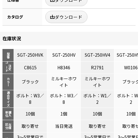
カタログ
ダウンロード
在庫状況
SGT-250HVK
SGT-250HV
SGT-250HV4
SGT-250H
型番
コード
注文
C8615
H8346
R2791
W0106
ミルキーホワ
ミルキーホワ
カラー
ブラック
ブラッ
イト
イト
適合サイズ
ボルト：W3／
ボルト：W3／
ボルト：W1／
ボルト：W
8
8
2
2
単位
購入
10個
1個
10個
10個
区分
在庫
取り寄せ
当日発送
取り寄せ
取り寄
3～5営業日で
3～5営業日で
3～5営業