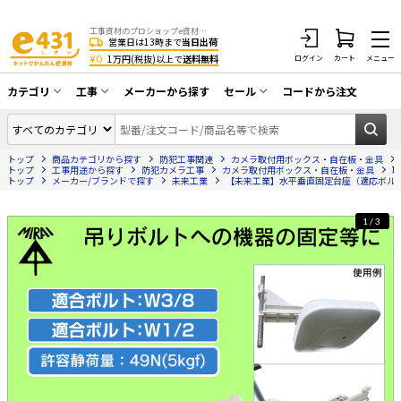
工事資材のプロショップe資材 CATV・アンテナ・防犯・光・LAN・電気・空調工事など
営業日は13時まで
当日出荷
¥0
1万円(税抜)以上で
送料無料
ログイン
カート
メニュー
カテゴリ
工事
メーカーから探す
セール
コードから注文
同軸ケーブル／テレビ用接栓／関連工具
CATV・アンテナ工事
在庫一掃セール
アンテナ・取付金具・ブースター／CATV
トップ
商品カテゴリから探す
防犯工事関連
カメラ取付用ボックス・自在板・金具
光工事・FTTH工事
部材類
トップ
工事用途から探す
防犯カメラ工事
カメラ取付用ボックス・自在板・金具
取
トップ
メーカー/ブランドで探す
未来工業
【未来工業】水平垂直固定台座（適応ボルトW3
配線補助具（モール・結束バンド・テー
エアコン・換気扇工事
プ類 他）
1/3
防犯カメラ工事
防犯工事関連
LAN配線工事
HDMIケーブル・周辺機器／RCAケーブル
電話工事
電話線／コネクタ／アダプタ
電気配管工事
光ファイバー・融着接続機関連
EV充電設備工事
LANケーブル・コネクタ・関連資材/機器
照明設置工事
ネットワーク機器