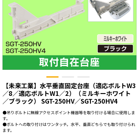
太陽光発電工事
エアコン・換気扇・空調資材
太陽光発電ケーブル・コネクタ・関連資
ホテル・病院向け
材/機器
電源ケーブル／コネクタ／分電盤／ブレ
ーカ
照明・照明器具
電源タップ・延長コード
スイッチ・コンセント（配線器具）
PF管/FEP管/CD管/情報線保護管
【未来工業】水平垂直固定台座（適応ボルトW3
ボックス・ビニル電線管付属品・引き込
／8／適応ボルトW1／2）（ミルキーホワイト
みカバー
／ブラック） SGT-250HV／SGT-250HV4
工具関連
●吊りボルトに無線アクセスポイント機器等を取り付ける場合に使用しま
EV充電設備工事関連
す。
●ボルトへの取り付けはワンタッチ。水平、垂直どちらでも取り付けられ
感染症関連
ます。
その他