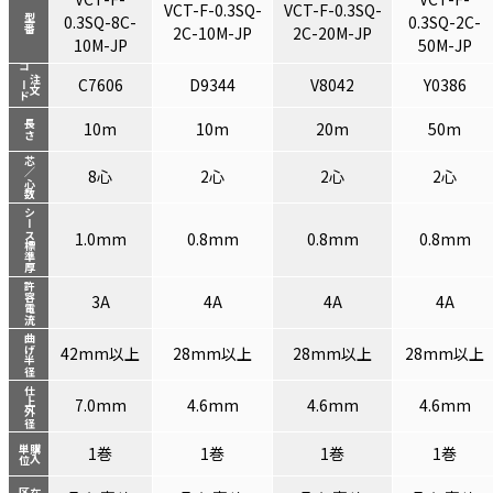
VCT-F-0.3SQ-
VCT-F-0.3SQ-
型番
0.3SQ-8C-
0.3SQ-2C-
2C-10M-JP
2C-20M-JP
10M-JP
50M-JP
コード
注文
C7606
D9344
V8042
Y0386
長さ
10m
10m
20m
50m
芯／心数
8心
2心
2心
2心
シース標準厚
1.0mm
0.8mm
0.8mm
0.8mm
許容電流
3A
4A
4A
4A
曲げ半径
42mm以上
28mm以上
28mm以上
28mm以上
仕上外径
7.0mm
4.6mm
4.6mm
4.6mm
単位
購入
1巻
1巻
1巻
1巻