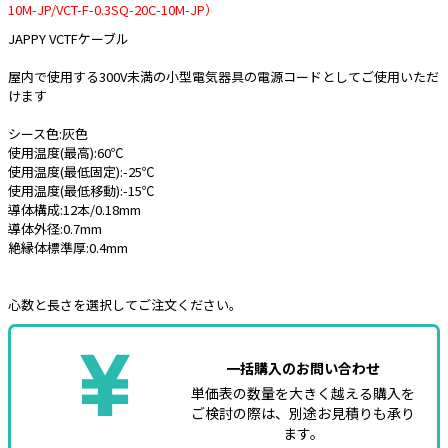
10M-JP/VCT-F-0.3SQ-20C-10M-JP）
e431オリジナル
JAPPY VCTFケーブル
暑さ対策
屋内で使用する300V未満の小型電気器具の電源コードとしてご使用いただ
けます
販売終了品
シース色:灰色
使用温度(最高):60℃
使用温度(最低固定):-25℃
使用温度(最低移動):-15℃
導体構成:12本/0.18mm
導体外径:0.7mm
絶縁体標準厚:0.4mm
心数と長さを選択してご注文ください。
一括購入のお問い合わせ
単価表の数量を大きく越える購入を
ご検討の際は、別途お見積りも承り
ます。