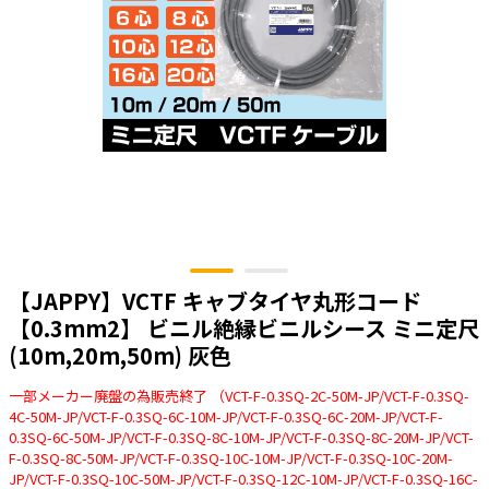
太陽光発電工事
エアコン・換気扇・空調資材
太陽光発電ケーブル・コネクタ・関連資
ホテル・病院向け
材/機器
電源ケーブル／コネクタ／分電盤／ブレ
ーカ
照明・照明器具
電源タップ・延長コード
スイッチ・コンセント（配線器具）
PF管/FEP管/CD管/情報線保護管
【JAPPY】VCTF キャブタイヤ丸形コード
ボックス・ビニル電線管付属品・引き込
【0.3mm2】 ビニル絶縁ビニルシース ミニ定尺
みカバー
(10m,20m,50m) 灰色
工具関連
一部メーカー廃盤の為販売終了 （VCT-F-0.3SQ-2C-50M-JP/VCT-F-0.3SQ-
EV充電設備工事関連
4C-50M-JP/VCT-F-0.3SQ-6C-10M-JP/VCT-F-0.3SQ-6C-20M-JP/VCT-F-
0.3SQ-6C-50M-JP/VCT-F-0.3SQ-8C-10M-JP/VCT-F-0.3SQ-8C-20M-JP/VCT-
感染症関連
F-0.3SQ-8C-50M-JP/VCT-F-0.3SQ-10C-10M-JP/VCT-F-0.3SQ-10C-20M-
JP/VCT-F-0.3SQ-10C-50M-JP/VCT-F-0.3SQ-12C-10M-JP/VCT-F-0.3SQ-16C-
その他