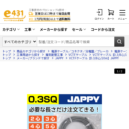
工事資材のプロショップe資材 CATV・アンテナ・防犯・光・LAN・電気・空調工事など
営業日は13時まで
当日出荷
¥0
1万円(税抜)以上で
送料無料
ログイン
カート
メニュー
カテゴリ
工事
メーカーから探す
セール
コードから注文
同軸ケーブル／テレビ用接栓／関連工具
CATV・アンテナ工事
在庫一掃セール
アンテナ・取付金具・ブースター／CATV
トップ
商品カテゴリから探す
電源ケーブル／コネクタ／分電盤／ブレーカ
電源ケーブ
光工事・FTTH工事
部材類
トップ
工事用途から探す
電気配管工事
VCTFケーブル
VCTFケーブル【0.3/8心/10
トップ
メーカー/ブランドで探す
JAPPY
VCTFケーブル【0.3/8心/10m】JAPPY
配線補助具（モール・結束バンド・テー
エアコン・換気扇工事
プ類 他）
1/2
防犯カメラ工事
防犯工事関連
LAN配線工事
HDMIケーブル・周辺機器／RCAケーブル
電話工事
電話線／コネクタ／アダプタ
電気配管工事
光ファイバー・融着接続機関連
EV充電設備工事
LANケーブル・コネクタ・関連資材/機器
照明設置工事
ネットワーク機器