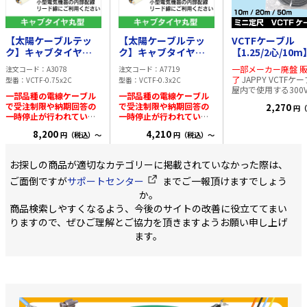
【太陽ケーブルテッ
【太陽ケーブルテッ
VCTFケーブル
ク】キャブタイヤ
ク】キャブタイヤ
【1.25/2心/10m
VCTF 0.75sq × 2C
VCTF 0.3sq × 2C
JAPPY ビニル
一部メーカー廃盤 
注文コード
A3078
注文コード
A7719
100m 灰色 日本メー
100m 灰色 日本メー
ビニルシース
了
JAPPY VCTFケ
型番
VCTF-0.75x2C
型番
VCTF-0.3x2C
カー製
カー製
屋内で使用する300
一部品種の電線ケーブル
一部品種の電線ケーブル
の小型電気器具の電
で受注制限や納期回答の
で受注制限や納期回答の
2,270
円（
ードとしてご使用い
一時停止が行われている
一時停止が行われている
けます シース色:灰色 使
場合があります。
ビニル
場合があります。
ビニル
用温度(最高):60℃ 
8,200
4,210
円（税込）～
円（税込）～
キャブタイヤ丸型コード
キャブタイヤ丸型コード
度(最低固定):-25℃
VCTF 小型電気機器の内
VCTF 小型電気機器の内
度(最低移動):-15℃
部配線やリード線に最適
部配線やリード線に最適
成:50本/0.18mm 
お探しの商品が適切なカテゴリーに掲載されていなかった際は、
です。 強度や柔軟性抜群
です。 強度や柔軟性抜群
径:1.5mm 絶縁体標
な、「より線」仕様の電
な、「より線」仕様の電
ご面倒ですが
サポートセンター
までご一報頂けますでしょう
厚:0.6mm 心数と長さを
線です ●導体:軟銅集合よ
線です ●導体:軟銅集合よ
選択してご注文くだ
か。
り線 ●定格電圧:300V ●
り線 ●定格電圧:300V ●
い。
商品検索しやすくなるよう、今後のサイトの改善に役立ててまい
定格温度:60℃ ●導体構
定格温度:60℃ ●導体構
成:0.18x30本 適応規
成:0.12x30本 適応規
りますので、ぜひご理解とご協力を頂きますようお願い申し上げ
格:JISC3306 サイズ:0.75
格:JISC3306 サイズ:0.3㎟
ます。
㎟ 条長:100m
条長:100m