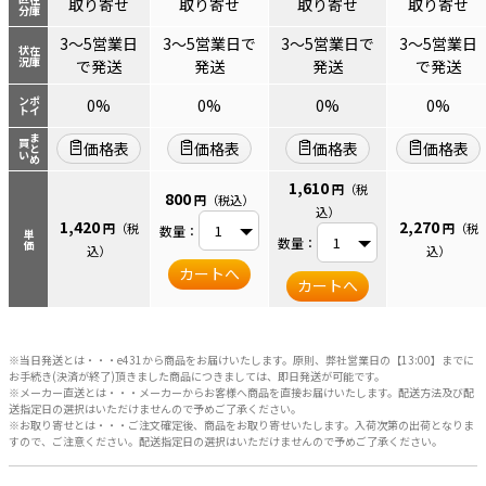
区分
在庫
取り寄せ
取り寄せ
取り寄せ
取り寄せ
3～5営業日
3～5営業日で
3～5営業日で
3～5営業日
状況
在庫
で発送
発送
発送
で発送
ント
ポイ
0%
0%
0%
0%
まとめ
買い
価格表
価格表
価格表
価格表
1,610
円
（税
800
円
（税込）
込）
1,420
2,270
円
（税
円
（税
数量：
単価
数量：
込）
込）
カートへ
カートへ
※当日発送とは・・・e431から商品をお届けいたします。原則、弊社営業日の【13:00】までに
お手続き(決済が終了)頂きました商品につきましては、即日発送が可能です。
※メーカー直送とは・・・メーカーからお客様へ商品を直接お届けいたします。配送方法及び配
送指定日の選択はいただけませんので予めご了承ください。
※お取り寄せとは・・・ご注文確定後、商品をお取り寄せいたします。入荷次第の出荷となりま
すので、ご注意ください。配送指定日の選択はいただけませんので予めご了承ください。