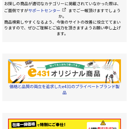
耐久性は抜群。 ■仕様 ・
切断能力：樹脂径
品に変更されます。品
お探しの商品が適切なカテゴリーに掲載されていなかった際は、
181mm ・全身焼入 ・刃
刃先サイズ：+1 ・本体全
20mm/VA・VVF線
先マグネット入り ・環境
質および機能には影響
長：110mm ・本数：2
ご面倒ですが
サポートセンター
までご一報頂けますでしょう
2.0×3芯/VCT線径
対策品 ・刃先：ブラック
ございません。新製品
5.5mm×3芯
か。
ポイント加工
への移行中は、新・旧
商品検索しやすくなるよう、今後のサイトの改善に役立ててまい
異なる製品の在庫が混
りますので、ぜひご理解とご協力を頂きますようお願い申し上げ
在する可能性がござい
ます。
ます。お客様にはご不
便をおかけし大変申し
訳ございませんが、何
卒ご理解賜りますよう
お願い申し上げます。
価格と品質の両立を追求したe431のプライベートブランド製
品