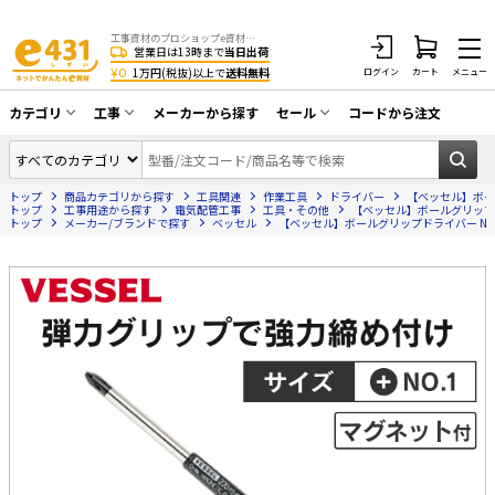
工事資材のプロショップe資材 CATV・アンテナ・防犯・光・LAN・電気・空調工事など
営業日は13時まで
当日出荷
¥0
1万円(税抜)以上で
送料無料
ログイン
カート
メニュー
カテゴリ
工事
メーカーから探す
セール
コードから注文
同軸ケーブル／テレビ用接栓／関連工具
CATV・アンテナ工事
在庫一掃セール
アンテナ・取付金具・ブースター／CATV
トップ
商品カテゴリから探す
工具関連
作業工具
ドライバー
【ベッセル】ボールグ
光工事・FTTH工事
部材類
トップ
工事用途から探す
電気配管工事
工具・その他
【ベッセル】ボールグリップドライ
トップ
メーカー/ブランドで探す
ベッセル
【ベッセル】ボールグリップドライバー No.22
配線補助具（モール・結束バンド・テー
エアコン・換気扇工事
プ類 他）
防犯カメラ工事
防犯工事関連
LAN配線工事
HDMIケーブル・周辺機器／RCAケーブル
電話工事
電話線／コネクタ／アダプタ
電気配管工事
光ファイバー・融着接続機関連
EV充電設備工事
LANケーブル・コネクタ・関連資材/機器
照明設置工事
ネットワーク機器