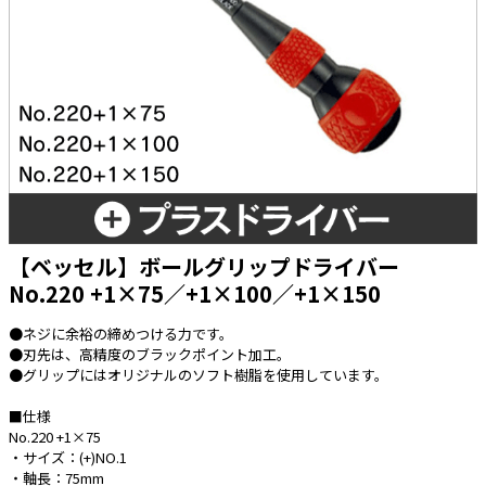
太陽光発電工事
エアコン・換気扇・空調資材
太陽光発電ケーブル・コネクタ・関連資
ホテル・病院向け
材/機器
電源ケーブル／コネクタ／分電盤／ブレ
ーカ
照明・照明器具
電源タップ・延長コード
スイッチ・コンセント（配線器具）
【ベッセル】ボールグリップドライバー
PF管/FEP管/CD管/情報線保護管
No.220 +1×75／+1×100／+1×150
ボックス・ビニル電線管付属品・引き込
みカバー
●ネジに余裕の締めつける力です。
●刃先は、高精度のブラックポイント加工。
工具関連
●グリップにはオリジナルのソフト樹脂を使用しています。
EV充電設備工事関連
■仕様
No.220 +1×75
感染症関連
・サイズ：(+)NO.1
・軸長：75mm
その他