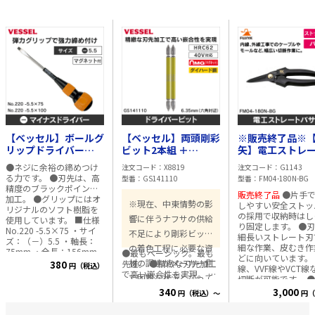
【ベッセル】ボールグ
【ベッセル】両頭剛彩
※販売終了品※
リップドライバー
ビット2本組 ＋
矢】電工ストレ
No.220 -5.5×75
1×110mm
サミ 黒金 FM04
●ネジに余裕の締めつけ
注文コード
X8819
注文コード
G1143
GS141110
180N-BG
る力です。 ●刃先は、高
型番
GS141110
型番
FM04-180N-BG
精度のブラックポイント
販売終了品
●片手で操作
加工。 ●グリップにはオ
※現在、中東情勢の影
しやすい安全ストッ
リジナルのソフト樹脂を
の採用で収納時はし
響に伴うナフサの供給
使用しています。 ■仕様
り固定します。 ●
No.220 -5.5×75 ・サイ
不足により剛彩ビット
細長いストレート刃
ズ：（－）5.5 ・軸長：
細な作業、皮むき作
の着色工程に必要な資
75mm ・全長：156mm
●最もベーシック。最も
どに向いています。 
・全身焼入 ・刃先マグネ
材の調達がメーカー側
先進。 ●精緻な刃先加工
380
円（税込）
線、VVF線やVCT線
ット入り ・環境対策品 ・
で高い嵌合性を実現。 ●
で困難な状況となって
切断が可能です。 
刃先：ブラックポイント
ビット材はダイハード鋼
性の良いバネ付タイ
340
3,000
おります。当該製品に
加工 No.220 -5.5×100 ・
円（税込）～
円（
（最高硬度HRC62）を使
す。 ■仕様 ・サイズ：
サイズ：（－）5.5 ・軸
用。強く、しなやかなで
つきましては無地の製
180mm ・重量：10
長：100mm ・全長：