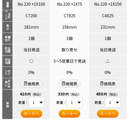
No.220 +1X100
No.220 +1X75
No.220 +1X150
型番
コード
注文
C7200
C7925
C4025
長さ
181mm
156mm
231mm
単位
購入
1個
1個
1個
区分
在庫
当日発送
取り寄せ
当日発送
状況
在庫
○
3～5営業日で発送
△
ント
ポイ
0%
0%
0%
まとめ
買い
価格表
価格表
価格表
410
330
450
円
（税込）
円
（税込）
円
（税込）
数量：
数量：
数量：
単価
カートへ
カートへ
カートへ