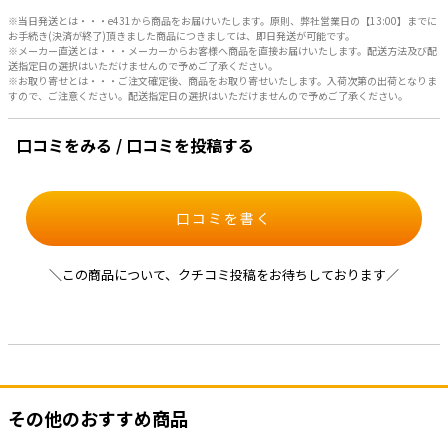
※当日発送とは・・・e431から商品をお届けいたします。原則、弊社営業日の【13:00】までに
お手続き(決済が終了)頂きました商品につきましては、即日発送が可能です。
※メーカー直送とは・・・メーカーからお客様へ商品を直接お届けいたします。配送方法及び配
送指定日の選択はいただけませんので予めご了承ください。
※お取り寄せとは・・・ご注文確定後、商品をお取り寄せいたします。入荷次第の出荷となりま
すので、ご注意ください。配送指定日の選択はいただけませんので予めご了承ください。
口コミをみる / 口コミを投稿する
口コミを書く
＼この商品について、クチコミ投稿をお待ちしております／
その他のおすすめ商品