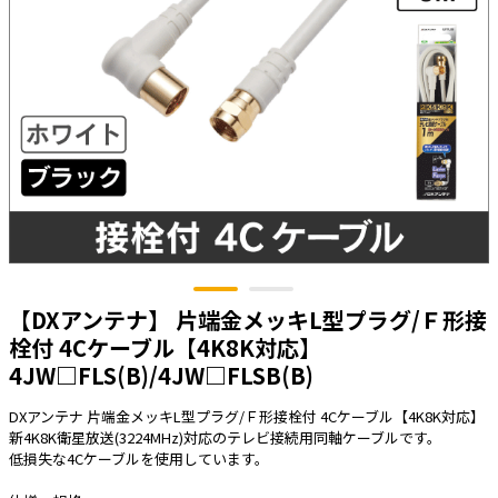
太陽光発電工事
エアコン・換気扇・空調資材
太陽光発電ケーブル・コネクタ・関連資
ホテル・病院向け
材/機器
電源ケーブル／コネクタ／分電盤／ブレ
ーカ
照明・照明器具
電源タップ・延長コード
スイッチ・コンセント（配線器具）
PF管/FEP管/CD管/情報線保護管
【DXアンテナ】 片端金メッキL型プラグ/Ｆ形接
ボックス・ビニル電線管付属品・引き込
みカバー
栓付 4Cケーブル【4K8K対応】
4JW□FLS(B)/4JW□FLSB(B)
工具関連
EV充電設備工事関連
DXアンテナ 片端金メッキL型プラグ/Ｆ形接栓付 4Cケーブル【4K8K対応】
新4K8K衛星放送(3224MHz)対応のテレビ接続用同軸ケーブルです。
感染症関連
低損失な4Cケーブルを使用しています。
その他