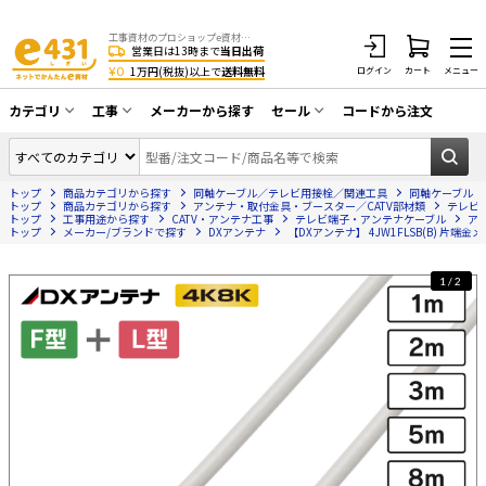
工事資材のプロショップe資材 CATV・アンテナ・防犯・光・LAN・電気・空調工事など
営業日は13時まで
当日出荷
¥0
1万円(税抜)以上で
送料無料
ログイン
カート
メニュー
カテゴリ
工事
メーカーから探す
セール
コードから注文
同軸ケーブル／テレビ用接栓／関連工具
CATV・アンテナ工事
在庫一掃セール
アンテナ・取付金具・ブースター／CATV
トップ
商品カテゴリから探す
同軸ケーブル／テレビ用接栓／関連工具
同軸ケーブル
光工事・FTTH工事
部材類
トップ
商品カテゴリから探す
アンテナ・取付金具・ブースター／CATV部材類
テレビ
トップ
工事用途から探す
CATV・アンテナ工事
テレビ端子・アンテナケーブル
ア
トップ
配線補助具（モール・結束バンド・テー
メーカー/ブランドで探す
DXアンテナ
【DXアンテナ】 4JW1FLSB(B) 片端
エアコン・換気扇工事
プ類 他）
防犯カメラ工事
防犯工事関連
1/2
LAN配線工事
HDMIケーブル・周辺機器／RCAケーブル
電話工事
電話線／コネクタ／アダプタ
電気配管工事
光ファイバー・融着接続機関連
EV充電設備工事
LANケーブル・コネクタ・関連資材/機器
照明設置工事
ネットワーク機器