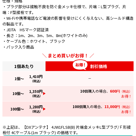
仕様・規格
・プラグ部分は接触不良を防ぐ金メッキ仕様で、片端：L型プラグ、片
e431オリジナル
端：F型接栓です。
・Wi-Fiや携帯電話など電波の影響を受けにくく与えない、高シールド構造
暑さ対策
の製品です。
・JEITA HSマーク認証済
販売終了品
・長さ：1m、2m、3m、5m、8m(ホワイトのみ)
・ケーブル色：ホワイト、ブラック
・パック入り商品
まとめ買いがお得！
1個あたり
割引価格
1,410
円
1
個～
—
（税込）
10
個購入の場合、
600
円
1,350
円
（税込）
10
個～
（税込）
お得！
100
個購入の場合、
13,000
円
1,280
円
（税込）
100
個～
（税込）
お得！
※上記は、【DXアンテナ】 4JW1FLSB(B) 片端金メッキL型プラグ/Ｆ形接
栓付 4Cケーブル(1m ブラック) の価格です。