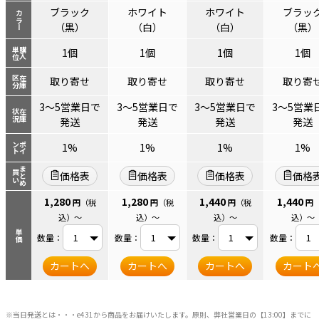
ブラック
ホワイト
ホワイト
ブラッ
カラー
（黒）
（白）
（白）
（黒）
単位
購入
1個
1個
1個
1個
区分
在庫
取り寄せ
取り寄せ
取り寄せ
取り寄
3～5営業日で
3～5営業日で
3～5営業日で
3～5営業
状況
在庫
発送
発送
発送
発送
ント
ポイ
1%
1%
1%
1%
まとめ
買い
価格表
価格表
価格表
価格
1,280
1,280
1,440
1,440
円
（税
円
（税
円
（税
円
込）
～
込）
～
込）
～
込）
～
単価
数量：
数量：
数量：
数量：
カートへ
カートへ
カートへ
カート
※当日発送とは・・・e431から商品をお届けいたします。原則、弊社営業日の【13:00】までに