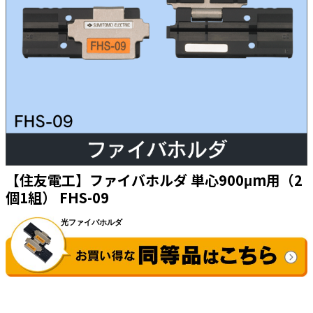
太陽光発電工事
エアコン・換気扇・空調資材
太陽光発電ケーブル・コネクタ・関連資
ホテル・病院向け
材/機器
電源ケーブル／コネクタ／分電盤／ブレ
ーカ
照明・照明器具
電源タップ・延長コード
スイッチ・コンセント（配線器具）
【住友電工】ファイバホルダ 単心900μm用（2
PF管/FEP管/CD管/情報線保護管
個1組） FHS-09
ボックス・ビニル電線管付属品・引き込
みカバー
工具関連
EV充電設備工事関連
感染症関連
その他