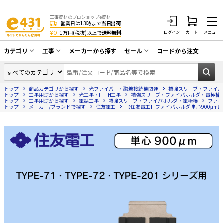
工事資材のプロショップe資材 CATV・アンテナ・防犯・光・LAN・電気・空調工事など
営業日は13時まで
当日出荷
¥0
1万円(税抜)以上で
送料無料
ログイン
カート
メニュー
カテゴリ
工事
メーカーから探す
セール
コードから注文
同軸ケーブル／テレビ用接栓／関連工具
CATV・アンテナ工事
在庫一掃セール
アンテナ・取付金具・ブースター／CATV
トップ
商品カテゴリから探す
光ファイバー・融着接続機関連
補強スリーブ・ファイバ
光工事・FTTH工事
部材類
トップ
工事用途から探す
光工事・FTTH工事
補強スリーブ・ファイバホルダ・電極棒
トップ
工事用途から探す
電話工事
補強スリーブ・ファイバホルダ・電極棒
ファイ
トップ
配線補助具（モール・結束バンド・テー
メーカー/ブランドで探す
住友電工
【住友電工】ファイバホルダ 単心900μm用（2
エアコン・換気扇工事
プ類 他）
防犯カメラ工事
防犯工事関連
LAN配線工事
HDMIケーブル・周辺機器／RCAケーブル
電話工事
電話線／コネクタ／アダプタ
電気配管工事
光ファイバー・融着接続機関連
EV充電設備工事
LANケーブル・コネクタ・関連資材/機器
照明設置工事
ネットワーク機器