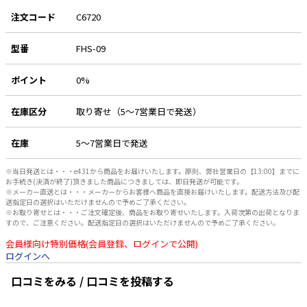
注文コード
C6720
e431オリジナル
型番
FHS-09
暑さ対策
販売終了品
ポイント
0%
在庫区分
取り寄せ（5～7営業日で発送）
在庫
5～7営業日で発送
※当日発送とは・・・e431から商品をお届けいたします。原則、弊社営業日の【13:00】までに
お手続き(決済が終了)頂きました商品につきましては、即日発送が可能です。
※メーカー直送とは・・・メーカーからお客様へ商品を直接お届けいたします。配送方法及び配
送指定日の選択はいただけませんので予めご了承ください。
※お取り寄せとは・・・ご注文確定後、商品をお取り寄せいたします。入荷次第の出荷となりま
すので、ご注意ください。配送指定日の選択はいただけませんので予めご了承ください。
会員様向け特別価格(会員登録、ログインで公開)
ログインへ
口コミをみる / 口コミを投稿する