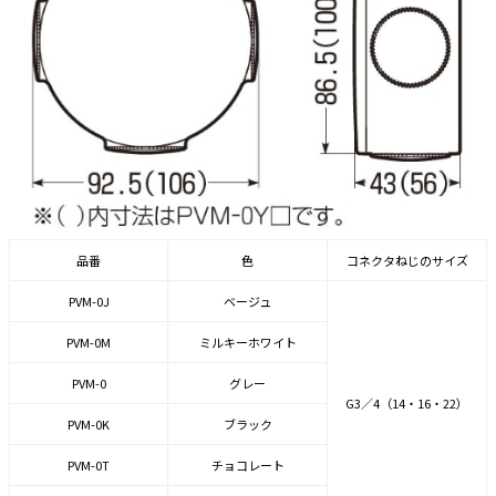
品番
色
コネクタねじのサイズ
PVM-0J
ベージュ
PVM-0M
ミルキーホワイト
PVM-0
グレー
G3／4（14・16・22）
PVM-0K
ブラック
PVM-0T
チョコレート