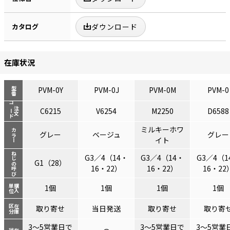
カタログ
ダウンロード
在庫状況
PVM-0Y
PVM-0J
PVM-0M
PVM-0
型番
コード
注文
C6215
V6254
M2250
D6588
ミルキーホワ
カラー
グレー
ベージュ
グレー
イト
ねじの呼び
G3／4（14・
G3／4（14・
G3／4（1
G1（28）
16・22）
16・22）
16・22
単位
購入
1個
1個
1個
1個
区分
在庫
取り寄せ
当日発送
取り寄せ
取り寄
3～5営業日で
3～5営業日で
3～5営業