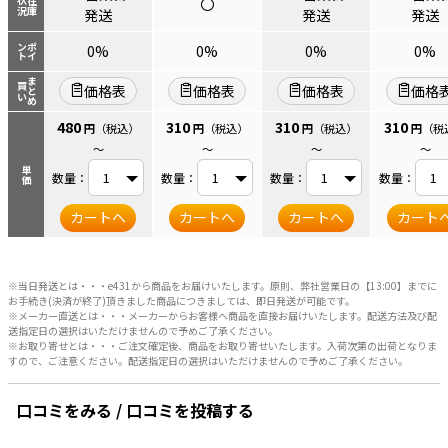
〇
状況
在庫
発送
発送
発送
ント
ポイ
0%
0%
0%
0%
まとめ
買い
価格表
価格表
価格表
価格
480
310
310
310
円
（税込）
円
（税込）
円
（税込）
円
（税
～
～
～
～
単価
数量：
数量：
数量：
数量：
カートへ
カートへ
カートへ
カート
※当日発送とは・・・e431から商品をお届けいたします。原則、弊社営業日の【13:00】までに
お手続き(決済が終了)頂きました商品につきましては、即日発送が可能です。
※メーカー直送とは・・・メーカーからお客様へ商品を直接お届けいたします。配送方法及び配
送指定日の選択はいただけませんので予めご了承ください。
※お取り寄せとは・・・ご注文確定後、商品をお取り寄せいたします。入荷次第の出荷となりま
すので、ご注意ください。配送指定日の選択はいただけませんので予めご了承ください。
口コミをみる / 口コミを投稿する