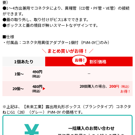
要）
●1～4方出兼用でコネクタにより、異種管（CD管・PF管・VE管）の接続
e431オリジナル
ができます。
●蓋の取り外し、取り付けがビス1本でできます。
暑さ対策
●ボックスと蓋の境目が無いスマートなデザインです。
販売終了品
■仕様
・付属品：コネクタ用異径アダプター1個付（PVM-0Y□のみ）
まとめ買いがお得！
1個あたり
割引価格
490
円
1
個～
—
（税込）
20
個購入の場合、
200
円
480
円
（税込）
20
個～
（税込）
お得！
※上記は、【未来工業】露出用丸形ボックス（ブランクタイプ）コネクタ
ねじG1（28）（グレー） PVM-0Y の価格です。
一括購入のお問い合わせ