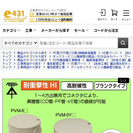
工事資材のプロショップe資材 CATV・アンテナ・防犯・光・LAN・電気・空調工事など
営業日は13時まで
当日出荷
¥0
1万円(税抜)以上で
送料無料
ログイン
カート
メニュー
カテゴリ
工事
メーカーから探す
セール
コードから注文
同軸ケーブル／テレビ用接栓／関連工具
CATV・アンテナ工事
在庫一掃セール
アンテナ・取付金具・ブースター／CATV
トップ
商品カテゴリから探す
PF管/FEP管/CD管/情報線保護管
VE管パーツ
【未来
光工事・FTTH工事
部材類
トップ
商品カテゴリから探す
ボックス・ビニル電線管付属品・引き込みカバー
プール
トップ
商品カテゴリから探す
EV充電設備工事関連
電線保護資材
【未来工業】露出
トップ
配線補助具（モール・結束バンド・テー
工事用途から探す
電気配管工事
VE管パーツ
【未来工業】露出用丸形ボックス
エアコン・換気扇工事
トップ
工事用途から探す
電気配管工事
プールボックス・ビニル電線管付属品
ボッ
プ類 他）
防犯カメラ工事
防犯工事関連
1/2
LAN配線工事
HDMIケーブル・周辺機器／RCAケーブル
電話工事
電話線／コネクタ／アダプタ
電気配管工事
光ファイバー・融着接続機関連
EV充電設備工事
LANケーブル・コネクタ・関連資材/機器
照明設置工事
ネットワーク機器