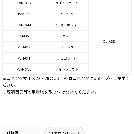
PVM-0LB
ライトブラウン
PVM-0YJ
ベージュ
PVM-0YM
ミルキーホワイト
PVM-0Y
グレー
G1（28）
PVM-0YK
ブラック
PVM-0YT
チョコレート
PVM-0YLB
ライトブラウン
※コネクタサイズ22・28のCD、PF管コネクタはGタイプをご使用く
ださい。
※照明器具等の重量物を取り付けないでください。
仕様書
ダウンロード