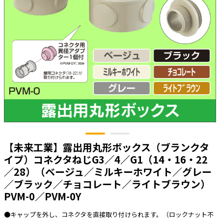
太陽光発電工事
エアコン・換気扇・空調資材
太陽光発電ケーブル・コネクタ・関連資
ホテル・病院向け
材/機器
電源ケーブル／コネクタ／分電盤／ブレ
ーカ
照明・照明器具
電源タップ・延長コード
スイッチ・コンセント（配線器具）
PF管/FEP管/CD管/情報線保護管
ボックス・ビニル電線管付属品・引き込
【未来工業】露出用丸形ボックス（ブランクタ
みカバー
イプ）コネクタねじG3／4／G1（14・16・22
工具関連
／28）（ベージュ／ミルキーホワイト／グレー
／ブラック／チョコレート／ライトブラウン）
EV充電設備工事関連
PVM-0／PVM-0Y
感染症関連
●キャップを外し、コネクタを直接取り付けられます。（ロックナット不
その他