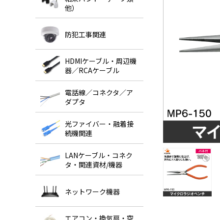
他）
防犯工事関連
HDMIケーブル・周辺機
器／RCAケーブル
電話線／コネクタ／ア
ダプタ
光ファイバー・融着接
続機関連
LANケーブル・コネク
タ・関連資材/機器
ネットワーク機器
エアコン・換気扇・空