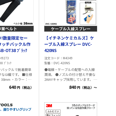
り!数量限定セー
【イチネンケミカルズ】ケ
タッチバックル作
ーブル入線スプレー DVC-
-OT38 ﾌﾞﾗｯｸ
420NS
H9273
注文コード
M4349
8 ﾌﾞﾗｯｸ
型番
DVC-420NS
チバックルで脱着簡単
●電線・ケーブルの配管への入線
GI織です。 ■仕様
潤滑。 ●ノズルの付け替え不要な
38mm ・カラー：ブ
2WAYキャップ採用しています。 ●
イズ調整範囲：
逆さ吹きが可能で使い勝手が良い
640
840
円（税込）
円（税込）～
で ・ベルト厚：2.5mm
です。 ■仕様 ・内容量：420ml ・
エアゾール ・高圧ガス：LPG ・成
分：ジメチルシリコーンオイル ■
注意事項 ・必ず注意書を読んでか
らご使用ください。吸入飲用不可
です。人体に害があるので飲まな