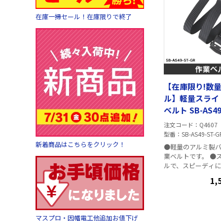
在庫一掃セール！在庫限りで終了
【在庫限り!数
ル】軽量スライ
ベルト SB-AS49
注文コード
Q4607
型番
SB-AS49-ST-G
新着商品はこちらをクリック！
●軽量のアルミ製
業ベルトです。 ●
ルで、スピーディ
可能です。 ■仕様 ・ベルト幅：
1,
49mm ・最大有効寸
・バックル色：ブラ
色：ブラック×グレ
マスプロ・因幡電工他追加お値下げ