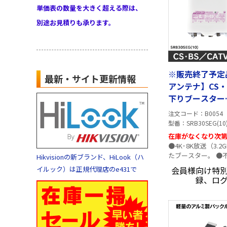
単価表の数量を大きく超える際は、
別途お見積りも承ります。
※販売終了予定
最新・サイト更新情報
アンテナ】CS・
下りブースター
SRB30SEG(10)
注文コード
B0054
型番
SRB30SEG(10
在庫がなくなり次
●4K･8K放送（3.
たブースター。 ●
Hikvisionの新ブランド、HiLook（ハ
34dBμV/m以下
イルック）は正規代理店のe431で
会員様向け特別
た高シールドタイプ
録、ログ