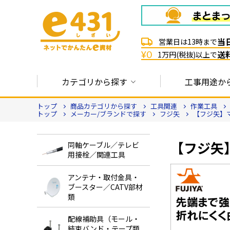
当
営業日は13時まで
送
¥0
1万円(税抜)以上で
カテゴリから探す
工事用途か
トップ
商品カテゴリから探す
工具関連
作業工具
トップ
メーカー/ブランドで探す
フジ矢
【フジ矢】マ
【フジ矢】
同軸ケーブル／テレビ
用接栓／関連工具
アンテナ・取付金具・
ブースター／CATV部材
類
配線補助具（モール・
結束バンド・テープ類