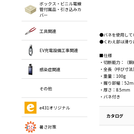
ボックス・ビニル電線
管付属品・引き込みカ
バー
工具関連
●バネを使用して
●くわえ部は滑り
EV充電設備工事関連
■仕様
・切断能力：（銅線
・全長（呼び寸法）
感染症関連
・重量：100g
・握り部幅：52m
その他
・厚さ：8.5mm
・バネ付き
e431オリジナル
カタログ
暑さ対策