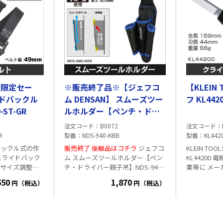
量限定セー
※販売終了品※【ジェフコ
【KLEIN
ドバックル
ム DENSAN】 スムーズツー
フ KL442
-ST-GR
ルホルダー【ペンチ・ドラ
イバー親子吊】
注文コード
B0072
注文コード
R
型番
NDS-940-KBB
型番
KL442
バックル式の作
販売終了
後継品はコチラ
ジェフコ
KLEIN T
スライドバック
ム スムーズツールホルダー【ペン
KL44200
にサイズ調整が
チ・ドライバー親子吊】NDS-940-
業等に メーカー名:KLEIN TOOLS
KBB ツールの抜き差しが引っかか
型番:KL4420
550
1,870
円（税込）
円（税込）
法：1130mm
らない！ スムーズポケット構造
長:44mm 重量:68g 
ック ・ベルト
のフォルダーです。 ●1680デニー
靭な刃 ・
ー(ストライプ)
ル耐摩耗ポリエステルキャンバス
すく作業効
強化縫製仕上げ ●ペンチ・ドライ