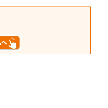
す。 ●丈夫で長持ち、洗って繰り
返しご使用いただけます。 ■仕様
・材質：ナイロン ・製品タイプ：
一般作業用グローブ
。