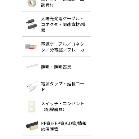
調資材
太陽光発電ケーブル・
コネクタ・関連資材/機
器
電源ケーブル／コネク
タ／分電盤／ブレーカ
照明・照明器具
電源タップ・延長コー
ド
スイッチ・コンセント
（配線器具）
PF管/FEP管/CD管/情報
線保護管