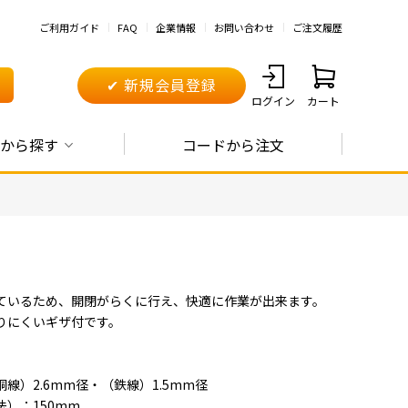
ご利用ガイド
FAQ
企業情報
お問い合わせ
ご注文履歴
✔ 新規会員登録
ログイン
カート
から探す
コードから注文
ているため、開閉がらくに行え、快適に作業が出来ます。
りにくいギザ付です。
線）2.6mm径・（鉄線）1.5mm径
）：150mm