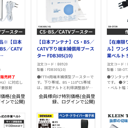
品※【日本
【日本アンテナ】CS・BS／
【在庫限
BS／CATV
CATV下り端末補償用ブース
ル】ワン
ター FDB30S(10)
業ベルト SB
注文コード
B8920
注文コード
)
型番
FDB30S(10)
型番
SB-OT3
第販売終了
●FTTH用端末補償型ブースターで
●ワンタッ
2GHz）に対応し
す。下り帯域、BS・110°CS帯域
です。 ●タフな
不要放射
は、固定チルトと利得調整器が付
・ベルト幅：
を機器単体で実現し
いていますので、各帯域ともにレ
ラック ・サ
価格(会員登
会員様向け特別価格(会員登
。 ※簡易包装
ベル調整が簡単にできます。 ※簡
1150mmま
インで公開)
録、ログインで公開)
になっております。 ■仕様
易包装になっております。 ■仕様