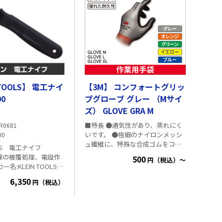
いこと。 ・極めて可燃性または引
火性の高いエアゾール、高圧容器
は熱すると破裂の恐れがありま
す。臓器の障害の恐れがありま
す。呼吸器への刺激の恐れがあり
ます。眠気またはめまいの恐れが
あります。
 TOOLS】 電工ナイ
【3M】 コンフォートグリッ
00
プグローブ グレー （Mサイ
ズ） GLOVE GRA M
■特長 ●通気性があり、蒸れにく
R0681
いです。 ●極細のナイロンメッシ
00
ュ繊維に、特殊な合成ゴムをコー
OOLS 電工ナイフ
ティングしているため、汗などの
 電線の被覆処理、電設作
500
円（税込）～
水分は手袋の外に出し、新鮮な外
気は中に取り込めます。 ●手袋を
0 全長:159mm 刃
6,350
したままでも手の感覚で細かい作
円（税込）
・特殊加工で強
業もできます。 ●手にフィットす
刃が短いため力が入れや
るストレッチ加工がされているた
率が良い
め、手袋をしたままストレスなく
細かい作業をすることができま