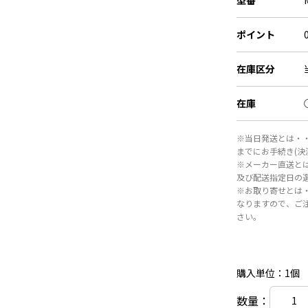
型番
ポイント
在庫区分
在庫
※当日発送とは・・
までにお手続き(
※メーカー直送と
及び配送指定日の
※お取り寄せとは
なりますので、ご
さい。
購入単位：1個
数量：