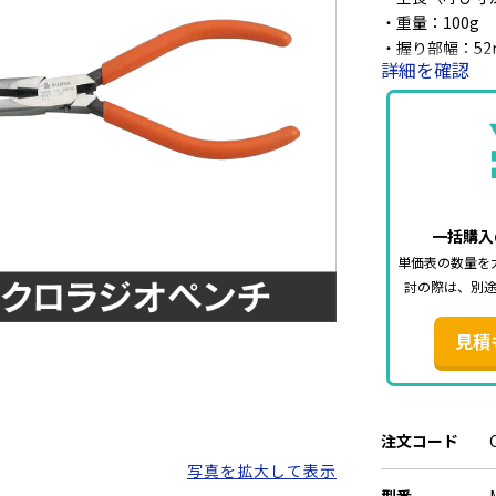
・重量：100g
・握り部幅：52
詳細を確認
・厚さ：8.5mm
・バネ付き
一括購入
単価表の数量を
討の際は、別
見積
注文コード
写真を拡大して表示