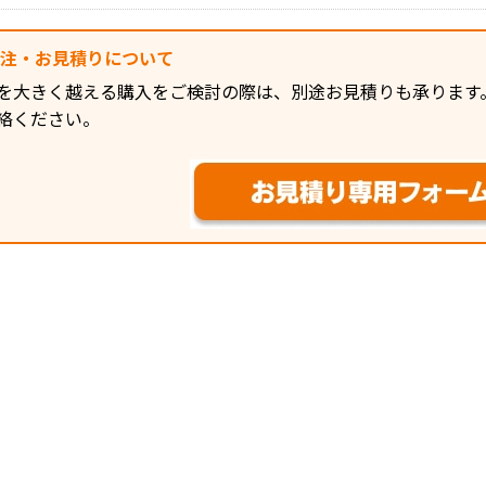
バー親子吊 ●サイズ(幅×奥行×高
さ)：85×95×300mm ●質量：
125g
発注・お見積りについて
を大きく越える購入をご検討の際は、別途お見積りも承ります
絡ください。