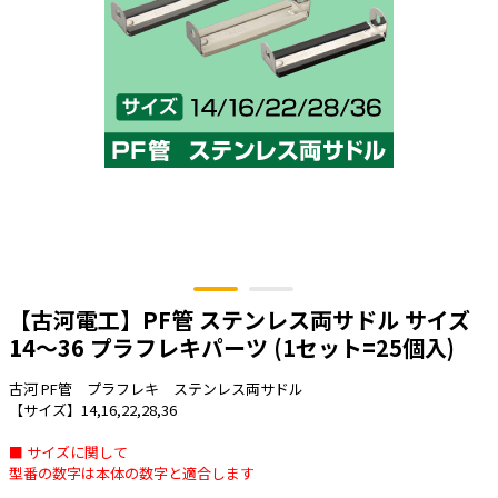
太陽光発電工事
エアコン・換気扇・空調資材
太陽光発電ケーブル・コネクタ・関連資
ホテル・病院向け
材/機器
電源ケーブル／コネクタ／分電盤／ブレ
ーカ
照明・照明器具
電源タップ・延長コード
スイッチ・コンセント（配線器具）
PF管/FEP管/CD管/情報線保護管
【古河電工】PF管 ステンレス両サドル サイズ
ボックス・ビニル電線管付属品・引き込
みカバー
14～36 プラフレキパーツ (1セット=25個入)
工具関連
古河 PF管 プラフレキ ステンレス両サドル
【サイズ】14,16,22,28,36
EV充電設備工事関連
■ サイズに関して
感染症関連
型番の数字は本体の数字と適合します
その他