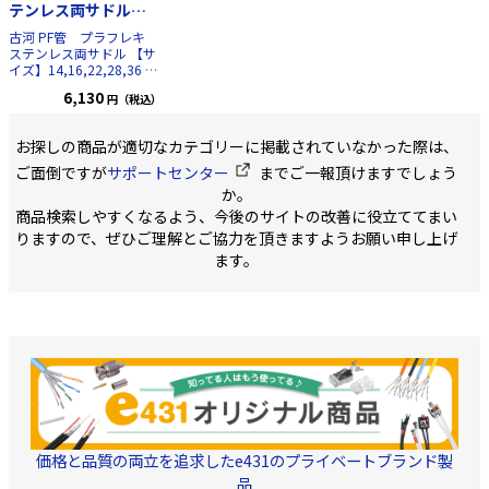
テンレス両サドル
【16】アイボリー 25
古河 PF管 プラフレキ
個入り
ステンレス両サドル 【サ
イズ】14,16,22,28,36
■
サイズに関して 型番の数
6,130
円（税込）
字は本体の数字と適合し
ます
お探しの商品が適切なカテゴリーに掲載されていなかった際は、
ご面倒ですが
サポートセンター
までご一報頂けますでしょう
か。
商品検索しやすくなるよう、今後のサイトの改善に役立ててまい
りますので、ぜひご理解とご協力を頂きますようお願い申し上げ
ます。
価格と品質の両立を追求したe431のプライベートブランド製
品