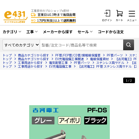
工事資材のプロショップe資材 CATV・アンテナ・防犯・光・LAN・電気・空調工事など
営業日は13時まで
当日出荷
¥0
1万円(税抜)以上で
送料無料
ログイン
カート
メニュー
カテゴリ
工事
メーカーから探す
セール
コードから注文
同軸ケーブル／テレビ用接栓／関連工具
CATV・アンテナ工事
在庫一掃セール
アンテナ・取付金具・ブースター／CATV
トップ
商品カテゴリから探す
PF管/FEP管/CD管/情報線保護管
PF管パーツ
ステン
光工事・FTTH工事
部材類
トップ
商品カテゴリから探す
EV充電設備工事関連
電線保護資材
【古河電工】PF管
トップ
工事用途から探す
電気配管工事
PF管パーツ
ステンレス両サドル
【古河
トップ
配線補助具（モール・結束バンド・テー
工事用途から探す
EV充電設備工事
【古河電工】PF管 ステンレス両サドル 【2
エアコン・換気扇工事
プ類 他）
防犯カメラ工事
防犯工事関連
1/2
LAN配線工事
HDMIケーブル・周辺機器／RCAケーブル
電話工事
電話線／コネクタ／アダプタ
電気配管工事
光ファイバー・融着接続機関連
EV充電設備工事
LANケーブル・コネクタ・関連資材/機器
照明設置工事
ネットワーク機器