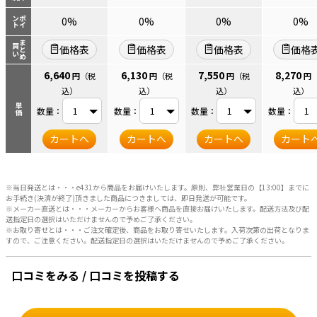
ント
ポイ
0%
0%
0%
0%
まとめ
買い
価格表
価格表
価格表
価格
6,640
6,130
7,550
8,270
円
（税
円
（税
円
（税
円
込）
込）
込）
込）
単価
数量：
数量：
数量：
数量：
カートへ
カートへ
カートへ
カート
※当日発送とは・・・e431から商品をお届けいたします。原則、弊社営業日の【13:00】までに
お手続き(決済が終了)頂きました商品につきましては、即日発送が可能です。
※メーカー直送とは・・・メーカーからお客様へ商品を直接お届けいたします。配送方法及び配
送指定日の選択はいただけませんので予めご了承ください。
※お取り寄せとは・・・ご注文確定後、商品をお取り寄せいたします。入荷次第の出荷となりま
すので、ご注意ください。配送指定日の選択はいただけませんので予めご了承ください。
口コミをみる / 口コミを投稿する