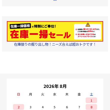
在庫限りの掘り出し物！ニーズ合えば超おトクです！
2026年 8月
日
月
火
水
木
金
土
1
2
3
4
5
6
7
8