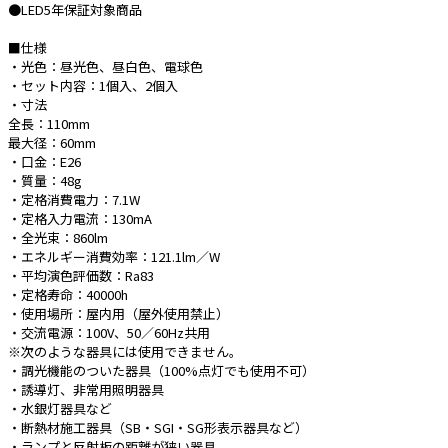
●LED5年保証対象商品
e431オリジナル
■仕様
・光色：昼光色、昼白色、電球色
暑さ対策
・セット内容：1個入、2個入
・寸法
販売終了品
全長：110mm
最大径：60mm
・口金：E26
・質量：48g
・定格消費電力：7.1W
・定格入力電流：130mA
・全光束：860lm
・エネルギー消費効率：121.1lm／W
・平均演色評価数：Ra83
・定格寿命：40000h
・使用場所：屋内用（屋外使用禁止）
・交流電源：100V、50／60Hz共用
※次のような器具には使用できません。
・調光機能のついた器具（100%点灯でも使用不可）
・誘導灯、非常用照明器具
・水銀灯器具など
・断熱材施工器具（SB・SGI・SG形表示器具など）
・ランプと反射板の距離が狭い器具