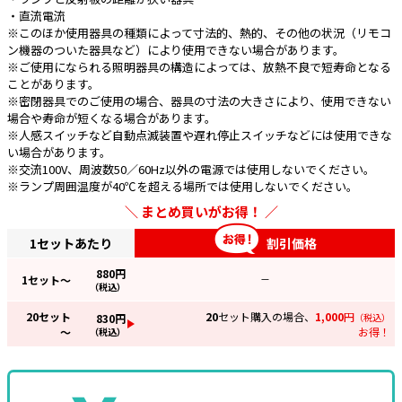
・直流電流
※このほか使用器具の種類によって寸法的、熱的、その他の状況（リモコ
ン機器のついた器具など）により使用できない場合があります。
※ご使用になられる照明器具の構造によっては、放熱不良で短寿命となる
ことがあります。
※密閉器具でのご使用の場合、器具の寸法の大きさにより、使用できない
場合や寿命が短くなる場合があります。
※人感スイッチなど自動点滅装置や遅れ停止スイッチなどには使用できな
い場合があります。
※交流100V、周波数50／60Hz以外の電源では使用しないでください。
※ランプ周囲温度が40℃を超える場所では使用しないでください。
まとめ買いがお得！
1セットあたり
割引価格
880
円
1
セット～
—
（税込）
20
セット
20
セット購入の場合、
1,000
円
830
円
（税込）
～
お得！
（税込）