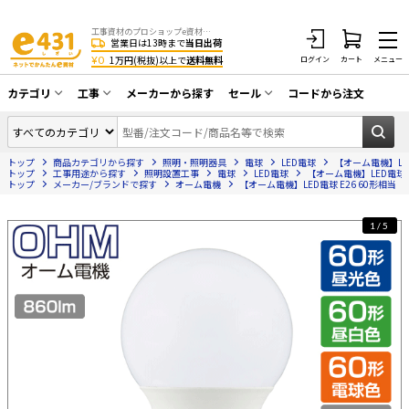
工事資材のプロショップe資材 CATV・アンテナ・防犯・光・LAN・電気・空調工事など
営業日は13時まで
当日出荷
¥0
1万円(税抜)以上で
送料無料
ログイン
カート
メニュー
カテゴリ
工事
メーカーから探す
セール
コードから注文
同軸ケーブル／テレビ用接栓／関連工具
CATV・アンテナ工事
在庫一掃セール
アンテナ・取付金具・ブースター／CATV
トップ
商品カテゴリから探す
照明・照明器具
電球
LED電球
【オーム電機】LED電
光工事・FTTH工事
部材類
トップ
工事用途から探す
照明設置工事
電球
LED電球
【オーム電機】LED電球 E2
トップ
メーカー/ブランドで探す
オーム電機
【オーム電機】LED電球 E26 60形相当（昼光
配線補助具（モール・結束バンド・テー
エアコン・換気扇工事
プ類 他）
1/5
防犯カメラ工事
防犯工事関連
LAN配線工事
HDMIケーブル・周辺機器／RCAケーブル
電話工事
電話線／コネクタ／アダプタ
電気配管工事
光ファイバー・融着接続機関連
EV充電設備工事
LANケーブル・コネクタ・関連資材/機器
照明設置工事
ネットワーク機器