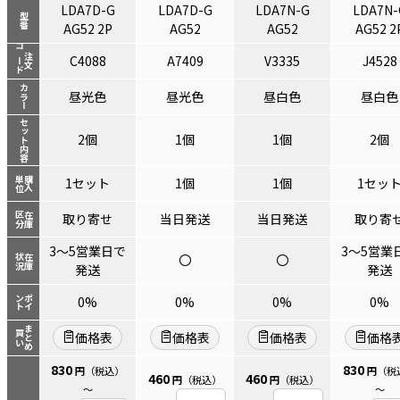
LDA7D-G
LDA7D-G
LDA7N-G
LDA7N-
型番
AG52 2P
AG52
AG52
AG52 2
コード
注文
C4088
A7409
V3335
J4528
カラー
昼光色
昼光色
昼白色
昼白色
セット内容
2個
1個
1個
2個
単位
購入
1セット
1個
1個
1セッ
区分
在庫
取り寄せ
当日発送
当日発送
取り寄
3～5営業日で
3～5営業
〇
〇
状況
在庫
発送
発送
ント
ポイ
0%
0%
0%
0%
まとめ
買い
価格表
価格表
価格表
価格
830
830
円
（税込）
円
（税
460
460
円
（税込）
円
（税込）
～
～