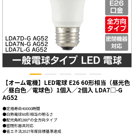
太陽光発電工事
エアコン・換気扇・空調資材
太陽光発電ケーブル・コネクタ・関連資
ホテル・病院向け
材/機器
電源ケーブル／コネクタ／分電盤／ブレ
ーカ
照明・照明器具
電源タップ・延長コード
スイッチ・コンセント（配線器具）
PF管/FEP管/CD管/情報線保護管
【オーム電機】LED電球 E26 60形相当（昼光色
ボックス・ビニル電線管付属品・引き込
／昼白色／電球色）1個入／2個入 LDA7□-G
みカバー
AG52
工具関連
●定格寿命40000時間
EV充電設備工事関連
●白熱電球60形相当の明るさ
●配光角約280°の全方向タイプ
感染症関連
●密閉形器具対応
●省エネ法2027年度目標基準達成
その他