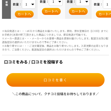
数量：
数量：
単価
数量：
数量：
カートへ
カートへ
カートへ
カート
※当日発送とは・・・e431から商品をお届けいたします。原則、弊社営業日の【13:00】までに
お手続き(決済が終了)頂きました商品につきましては、即日発送が可能です。
※メーカー直送とは・・・メーカーからお客様へ商品を直接お届けいたします。配送方法及び配
送指定日の選択はいただけませんので予めご了承ください。
※お取り寄せとは・・・ご注文確定後、商品をお取り寄せいたします。入荷次第の出荷となりま
すので、ご注意ください。配送指定日の選択はいただけませんので予めご了承ください。
口コミをみる / 口コミを投稿する
口コミを書く
＼この商品について、クチコミ投稿をお待ちしております／