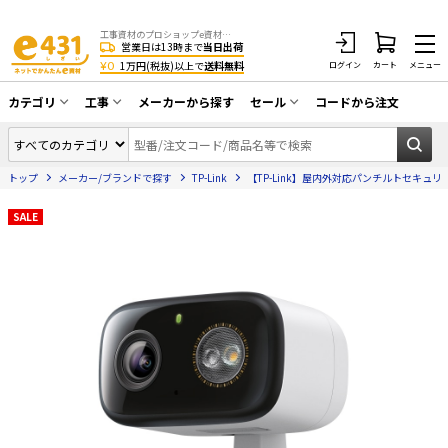
工事資材のプロショップe資材 CATV・アンテナ・防犯・光・LAN・電気・空調工事など
営業日は13時まで
当日出荷
¥0
1万円(税抜)以上で
送料無料
ログイン
カート
メニュー
カテゴリ
工事
メーカーから探す
セール
コードから注文
同軸ケーブル／テレビ用接栓／関連工具
CATV・アンテナ工事
在庫一掃セール
アンテナ・取付金具・ブースター／CATV
トップ
メーカー/ブランドで探す
TP-Link
【TP-Link】屋内外対応パンチルトセキュリティWi
光工事・FTTH工事
部材類
配線補助具（モール・結束バンド・テー
SALE
エアコン・換気扇工事
プ類 他）
防犯カメラ工事
防犯工事関連
LAN配線工事
HDMIケーブル・周辺機器／RCAケーブル
電話工事
電話線／コネクタ／アダプタ
電気配管工事
光ファイバー・融着接続機関連
EV充電設備工事
LANケーブル・コネクタ・関連資材/機器
照明設置工事
ネットワーク機器