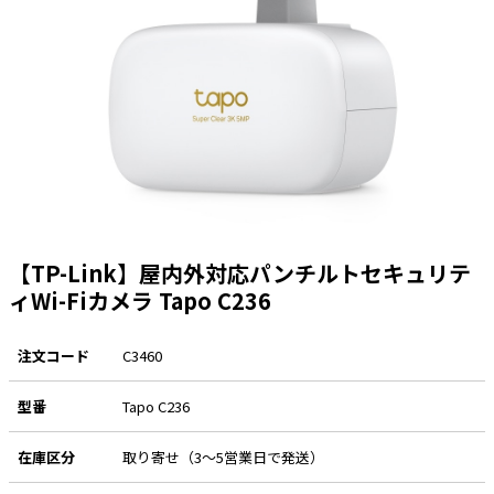
太陽光発電工事
エアコン・換気扇・空調資材
太陽光発電ケーブル・コネクタ・関連資
ホテル・病院向け
材/機器
電源ケーブル／コネクタ／分電盤／ブレ
ーカ
照明・照明器具
電源タップ・延長コード
スイッチ・コンセント（配線器具）
【TP-Link】屋内外対応パンチルトセキュリテ
PF管/FEP管/CD管/情報線保護管
ィWi-Fiカメラ Tapo C236
ボックス・ビニル電線管付属品・引き込
みカバー
注文コード
C3460
工具関連
型番
Tapo C236
EV充電設備工事関連
感染症関連
在庫区分
取り寄せ（3～5営業日で発送）
その他