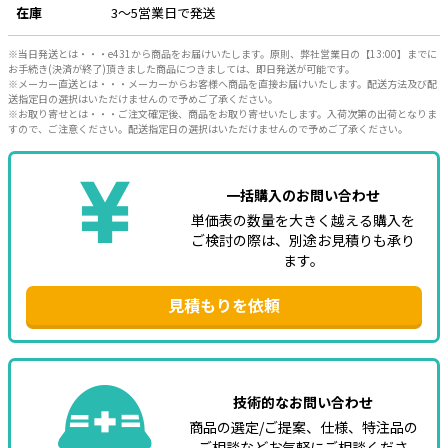
在庫
3～5営業日で発送
e431オリジナル
※当日発送とは・・・e431から商品をお届けいたします。原則、弊社営業日の【13:00】までに
お手続き(決済が終了)頂きました商品につきましては、即日発送が可能です。
暑さ対策
※メーカー直送とは・・・メーカーからお客様へ商品を直接お届けいたします。配送方法及び配
送指定日の選択はいただけませんので予めご了承ください。
販売終了品
※お取り寄せとは・・・ご注文確定後、商品をお取り寄せいたします。入荷次第の出荷となりま
すので、ご注意ください。配送指定日の選択はいただけませんので予めご了承ください。
一括購入のお問い合わせ
単価表の数量を大きく越える購入を
ご検討の際は、別途お見積りも承り
ます。
見積もりを依頼
技術的なお問い合わせ
商品の選定/ご提案、仕様、特注品の
ご相談などお気軽にご相談くださ