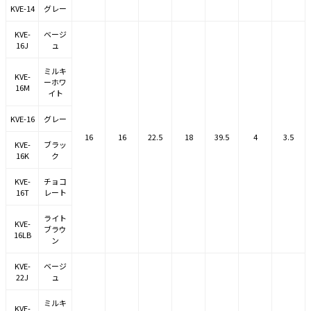
KVE-14
グレー
KVE-
ベージ
16J
ュ
ミルキ
KVE-
ーホワ
16M
イト
KVE-16
グレー
16
16
22.5
18
39.5
4
3.5
KVE-
ブラッ
16K
ク
KVE-
チョコ
16T
レート
ライト
KVE-
ブラウ
16LB
ン
KVE-
ベージ
22J
ュ
ミルキ
KVE-