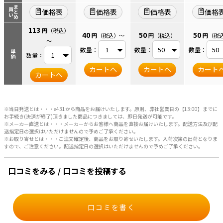
まとめ
買い
価格表
価格表
価格表
価格
113
円
（税込）
40
50
50
円
（税込）
～
円
（税込）
円
（税
～
数量：
数量：
数量：
単価
数量：
カートへ
カートへ
カート
カートへ
※当日発送とは・・・e431から商品をお届けいたします。原則、弊社営業日の【13:00】までに
お手続き(決済が終了)頂きました商品につきましては、即日発送が可能です。
※メーカー直送とは・・・メーカーからお客様へ商品を直接お届けいたします。配送方法及び配
送指定日の選択はいただけませんので予めご了承ください。
※お取り寄せとは・・・ご注文確定後、商品をお取り寄せいたします。入荷次第の出荷となりま
すので、ご注意ください。配送指定日の選択はいただけませんので予めご了承ください。
口コミをみる / 口コミを投稿する
口コミを書く