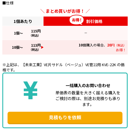
■仕様
e431オリジナル
まとめ買いがお得！
1個あたり
割引価格
暑さ対策
115
円
販売終了品
1
個～
—
（税込）
10
個購入の場合、
20
円
113
円
（税込）
10
個～
（税込）
お得！
※上記は、【未来工業】VE片サドル（ベージュ）VE管22用 KVE-22K の価
格です。
一括購入のお問い合わせ
単価表の数量を大きく越える購入を
ご検討の際は、別途お見積りも承り
ます。
見積もりを依頼