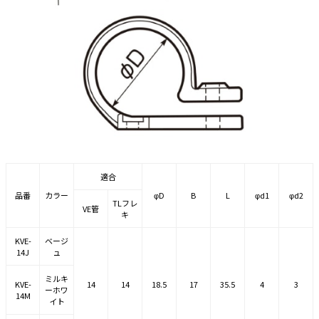
適合
品番
カラー
φD
B
L
φd1
φd2
TLフレ
VE管
キ
KVE-
ベージ
14J
ュ
ミルキ
KVE-
14
14
18.5
17
35.5
4
3
ーホワ
14M
イト