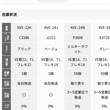
在庫状況
KVE-22K
KVE-14J
KVE-14M
KVE-1
型番
コード
注文
C3386
J1211
P3008
K3710
ミルキーホワ
カラー
ブラック
ベージュ
グレー
イト
VE管22、TL
VE管14、TL
VE管14、TL
VE管14、
適合管
フレキ22
フレキ14
フレキ14
フレキ1
単位
購入
1個
1個
50個
50個
区分
在庫
当日発送
当日発送
取り寄せ
取り寄
3～5営業日で
3～5営業
〇
〇
状況
在庫
発送
発送
ント
ポイ
0%
0%
0%
0%