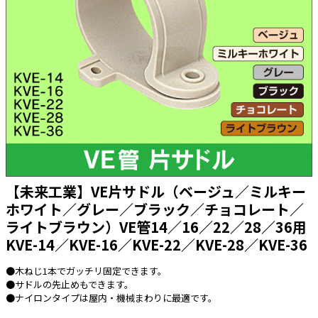
太陽光発電工事
エアコン・換気扇・空調資材
太陽光発電ケーブル・コネクタ・関連資
ホテル・病院向け
材/機器
電源ケーブル／コネクタ／分電盤／ブレ
ーカ
照明・照明器具
電源タップ・延長コード
スイッチ・コンセント（配線器具）
PF管/FEP管/CD管/情報線保護管
【未来工業】VE片サドル（ベージュ／ミルキー
ホワイト／グレー／ブラック／チョコレート／
ボックス・ビニル電線管付属品・引き込
みカバー
ライトブラウン）VE管14／16／22／28／36用
工具関連
KVE-14／KVE-16／KVE-22／KVE-28／KVE-36
EV充電設備工事関連
●木ねじ1本でガッチリ固定できます。
●サドルの先止めもできます。
感染症関連
●ナイロンタイプは屋内・機械まわりに最適です。
その他