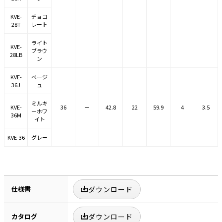
KVE-
チョコ
28T
レート
ライト
KVE-
ブラウ
28LB
ン
KVE-
ベージ
36J
ュ
ミルキ
KVE-
36
ー
42.8
22
59.9
4
3.5
ーホワ
36M
イト
KVE-36
グレー
仕様書
ダウンロード
カタログ
ダウンロード