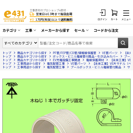
工事資材のプロショップe資材 CATV・アンテナ・防犯・光・LAN・電気・空調工事など
営業日は13時まで
当日出荷
¥0
1万円(税抜)以上で
送料無料
ログイン
カート
メニュー
カテゴリ
工事
メーカーから探す
セール
コードから注文
同軸ケーブル／テレビ用接栓／関連工具
CATV・アンテナ工事
在庫一掃セール
アンテナ・取付金具・ブースター／CATV
トップ
商品カテゴリから探す
PF管/FEP管/CD管/情報線保護管
VE管パーツ
【未来工
光工事・FTTH工事
部材類
トップ
商品カテゴリから探す
ボックス・ビニル電線管付属品・引き込みカバー
プール
トップ
商品カテゴリから探す
EV充電設備工事関連
電線保護資材
【未来工業】VE片
トップ
配線補助具（モール・結束バンド・テー
工事用途から探す
電気配管工事
VE管パーツ
【未来工業】VE片サドル（ベージュ
エアコン・換気扇工事
トップ
工事用途から探す
電気配管工事
プールボックス・ビニル電線管付属品
サド
プ類 他）
防犯カメラ工事
防犯工事関連
LAN配線工事
HDMIケーブル・周辺機器／RCAケーブル
電話工事
電話線／コネクタ／アダプタ
電気配管工事
光ファイバー・融着接続機関連
EV充電設備工事
LANケーブル・コネクタ・関連資材/機器
照明設置工事
ネットワーク機器