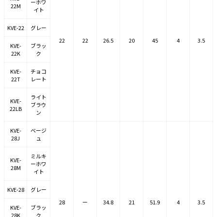
ーホワ
22M
イト
KVE-22
グレー
22
22
26.5
20
45
4
3.5
KVE-
ブラッ
22K
ク
KVE-
チョコ
22T
レート
ライト
KVE-
ブラウ
22LB
ン
KVE-
ベージ
28J
ュ
ミルキ
KVE-
ーホワ
28M
イト
KVE-28
グレー
28
ー
34.8
21
51.9
4
3.5
KVE-
ブラッ
28K
ク