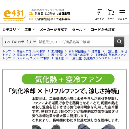
工事資材のプロショップe資材 CATV・アンテナ・防犯・光・LAN・電気・空調工事など
営業日は13時まで
当日出荷
¥0
1万円(税抜)以上で
送料無料
ログイン
カート
メニュー
カテゴリ
工事
メーカーから探す
セール
コードから注文
同軸ケーブル／テレビ用接栓／関連工具
CATV・アンテナ工事
在庫一掃セール
アンテナ・取付金具・ブースター／CATV
トップ
商品カテゴリから探す
工具関連
安全保護用品
作業着
【富士倉】気化熱フ
光工事・FTTH工事
部材類
トップ
商品カテゴリから探す
暑さ対策
空冷服・水冷服
【富士倉】気化熱ファンベスト
トップ
メーカー/ブランドで探す
富士倉
【富士倉】気化熱ファンベスト BE-KN1
配線補助具（モール・結束バンド・テー
エアコン・換気扇工事
プ類 他）
防犯カメラ工事
防犯工事関連
LAN配線工事
HDMIケーブル・周辺機器／RCAケーブル
電話工事
電話線／コネクタ／アダプタ
電気配管工事
光ファイバー・融着接続機関連
EV充電設備工事
LANケーブル・コネクタ・関連資材/機器
照明設置工事
ネットワーク機器