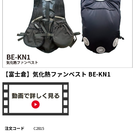
太陽光発電工事
エアコン・換気扇・空調資材
太陽光発電ケーブル・コネクタ・関連資
ホテル・病院向け
材/機器
電源ケーブル／コネクタ／分電盤／ブレ
ーカ
照明・照明器具
電源タップ・延長コード
スイッチ・コンセント（配線器具）
【富士倉】気化熱ファンベスト BE-KN1
PF管/FEP管/CD管/情報線保護管
ボックス・ビニル電線管付属品・引き込
みカバー
工具関連
EV充電設備工事関連
感染症関連
注文コード
C2815
その他