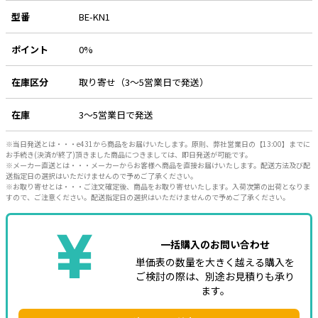
型番
BE-KN1
e431オリジナル
ポイント
0%
暑さ対策
販売終了品
在庫区分
取り寄せ（3～5営業日で発送）
在庫
3～5営業日で発送
※当日発送とは・・・e431から商品をお届けいたします。原則、弊社営業日の【13:00】までに
お手続き(決済が終了)頂きました商品につきましては、即日発送が可能です。
※メーカー直送とは・・・メーカーからお客様へ商品を直接お届けいたします。配送方法及び配
送指定日の選択はいただけませんので予めご了承ください。
※お取り寄せとは・・・ご注文確定後、商品をお取り寄せいたします。入荷次第の出荷となりま
すので、ご注意ください。配送指定日の選択はいただけませんので予めご了承ください。
一括購入のお問い合わせ
単価表の数量を大きく越える購入を
ご検討の際は、別途お見積りも承り
ます。