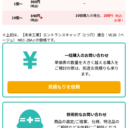
860
円
1
個～
—
（税込）
e431オリジナル
10
個購入の場合、
200
円
840
円
（税込）
10
個～
（税込）
お得！
暑さ対策
販売終了品
※上記は、【未来工業】エントランスキャップ（1つ穴）適合：VE28（ベ
ージュ） MEC-28AJ の価格です。
一括購入のお問い合わせ
単価表の数量を大きく越える購入を
ご検討の際は、別途お見積りも承り
ます。
見積もりを依頼
技術的なお問い合わせ
商品の選定/ご提案、仕様、特注品の
ご相談などお気軽にご相談くださ