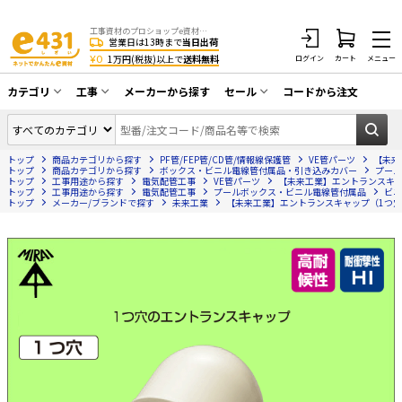
工事資材のプロショップe資材 CATV・アンテナ・防犯・光・LAN・電気・空調工事など
営業日は13時まで
当日出荷
¥0
1万円(税抜)以上で
送料無料
ログイン
カート
メニュー
カテゴリ
工事
メーカーから探す
セール
コードから注文
同軸ケーブル／テレビ用接栓／関連工具
CATV・アンテナ工事
在庫一掃セール
アンテナ・取付金具・ブースター／CATV
トップ
商品カテゴリから探す
PF管/FEP管/CD管/情報線保護管
VE管パーツ
【未来
光工事・FTTH工事
部材類
トップ
商品カテゴリから探す
ボックス・ビニル電線管付属品・引き込みカバー
プール
トップ
工事用途から探す
電気配管工事
VE管パーツ
【未来工業】エントランスキャップ
トップ
配線補助具（モール・結束バンド・テー
工事用途から探す
電気配管工事
プールボックス・ビニル電線管付属品
ビニ
エアコン・換気扇工事
トップ
メーカー/ブランドで探す
未来工業
【未来工業】エントランスキャップ（1つ穴）適
プ類 他）
防犯カメラ工事
防犯工事関連
LAN配線工事
HDMIケーブル・周辺機器／RCAケーブル
電話工事
電話線／コネクタ／アダプタ
電気配管工事
光ファイバー・融着接続機関連
EV充電設備工事
LANケーブル・コネクタ・関連資材/機器
照明設置工事
ネットワーク機器