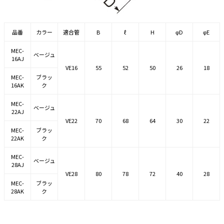
品番
カラー
適合管
B
ℓ
H
φD
φE
MEC-
ベージュ
16AJ
VE16
55
52
50
26
18
MEC-
ブラッ
16AK
ク
MEC-
ベージュ
22AJ
VE22
70
68
64
30
22
MEC-
ブラッ
22AK
ク
MEC-
ベージュ
28AJ
VE28
80
78
72
40
28
MEC-
ブラッ
28AK
ク