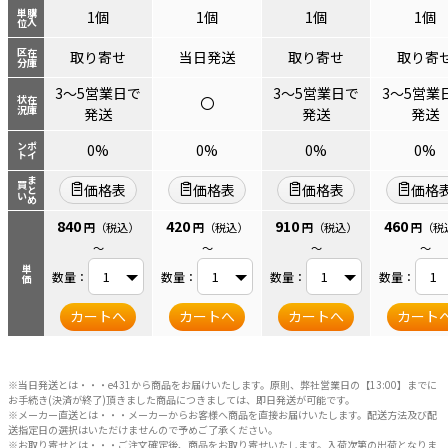
単位
購入
1個
1個
1個
1個
区分
在庫
取り寄せ
当日発送
取り寄せ
取り寄
3～5営業日で
3～5営業日で
3～5営業
〇
状況
在庫
発送
発送
発送
ント
ポイ
0%
0%
0%
0%
まとめ
買い
価格表
価格表
価格表
価格
840
420
910
460
円
（税込）
円
（税込）
円
（税込）
円
（税
～
～
～
～
単価
数量：
数量：
数量：
数量：
カートへ
カートへ
カートへ
カート
※当日発送とは・・・e431から商品をお届けいたします。原則、弊社営業日の【13:00】までに
お手続き(決済が終了)頂きました商品につきましては、即日発送が可能です。
※メーカー直送とは・・・メーカーからお客様へ商品を直接お届けいたします。配送方法及び配
送指定日の選択はいただけませんので予めご了承ください。
※お取り寄せとは・・・ご注文確定後、商品をお取り寄せいたします。入荷次第の出荷となりま