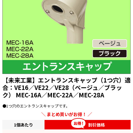
太陽光発電工事
エアコン・換気扇・空調資材
太陽光発電ケーブル・コネクタ・関連資
ホテル・病院向け
材/機器
電源ケーブル／コネクタ／分電盤／ブレ
ーカ
照明・照明器具
電源タップ・延長コード
スイッチ・コンセント（配線器具）
PF管/FEP管/CD管/情報線保護管
【未来工業】エントランスキャップ（1つ穴）適
合：VE16／VE22／VE28（ベージュ／ブラッ
ボックス・ビニル電線管付属品・引き込
みカバー
ク） MEC-16A／MEC-22A／MEC-28A
工具関連
●1つ穴のエントランスキャップです。
EV充電設備工事関連
まとめ買いがお得！
感染症関連
1個あたり
割引価格
その他