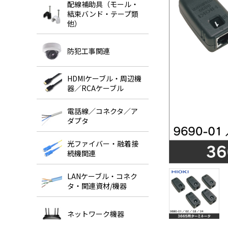
配線補助具（モール・
結束バンド・テープ類
他）
防犯工事関連
HDMIケーブル・周辺機
器／RCAケーブル
電話線／コネクタ／ア
ダプタ
光ファイバー・融着接
続機関連
LANケーブル・コネク
タ・関連資材/機器
ネットワーク機器