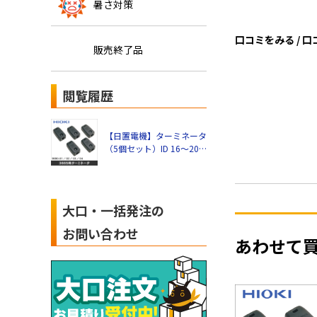
暑さ対策
口コミをみる / 
販売終了品
閲覧履歴
【日置電機】ターミネータ
（5個セット）ID 16～20
9690-04
大口・一括発注の
お問い合わせ
あわせて