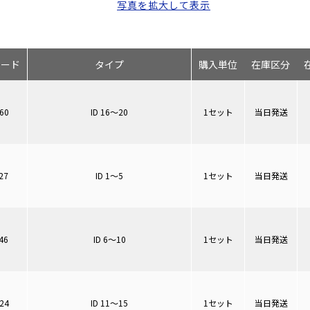
写真を拡大して表示
コード
タイプ
購入単位
在庫区分
60
ID 16～20
1セット
当日発送
27
ID 1～5
1セット
当日発送
46
ID 6～10
1セット
当日発送
24
ID 11～15
1セット
当日発送