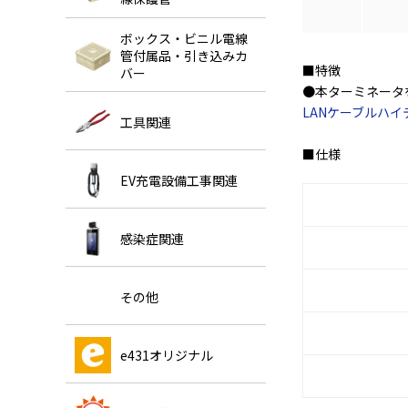
ボックス・ビニル電線
管付属品・引き込みカ
■特徴
バー
●本ターミネータ
LANケーブルハイテ
工具関連
■仕様
EV充電設備工事関連
感染症関連
その他
e431オリジナル