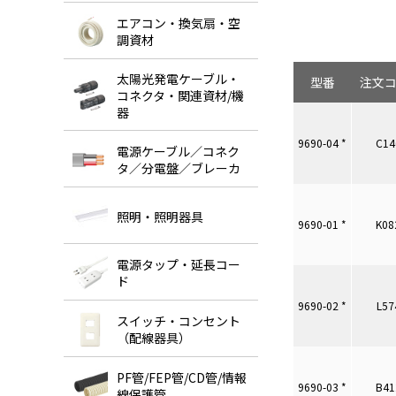
エアコン・換気扇・空
調資材
太陽光発電ケーブル・
型番
注文
コネクタ・関連資材/機
器
9690-04 *
C14
電源ケーブル／コネク
タ／分電盤／ブレーカ
照明・照明器具
9690-01 *
K08
電源タップ・延長コー
ド
9690-02 *
L57
スイッチ・コンセント
（配線器具）
PF管/FEP管/CD管/情報
9690-03 *
B41
線保護管