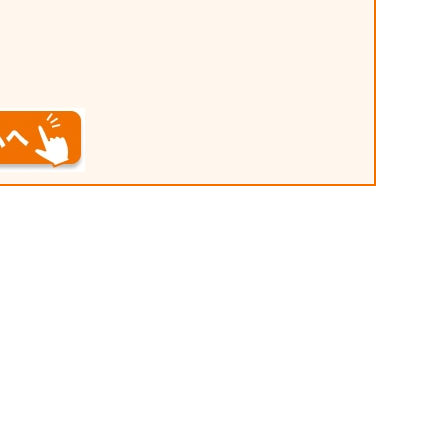
ーブル：ツイストペア
性インピーダンス100
。
ド付き／シールドな
4、5、5e、6、6A ・測
タ：RJ-45コネクタ
ップ検査：オープン、
リバース、トランスポ
リット、その他の誤配
表示（ターミネータ
用して結線状況およびシ
認が可能） ・ケーブル
300 m、測定確度：
g. ±1m（規定条件：単
解能：0.1m ・ディレ
定：ターミネータ
品）および9690-01～
4（オプション）を使用して
ブルを識別可能 ・電
ルカリ乾電池（LR6）
A max.、連続使用時間：
間に1回測定） ・寸法、
H130×D33mm、
池含まず） ・付属品：タ