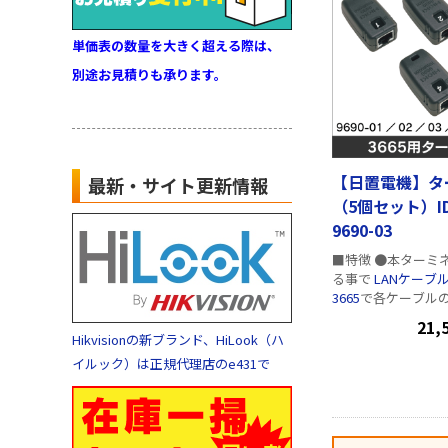
単価表の数量を大きく超える際は、
別途お見積りも承ります。
【日置電機】タ
最新・サイト更新情報
（5個セット）ID
9690-03
■特徴 ●本ターミ
る事で
LANケーブ
3665
で各ケーブル
ディレクションチ
21,
す。 ■仕様
Hikvisionの新ブランド、HiLook（ハ
イルック）は正規代理店のe431で