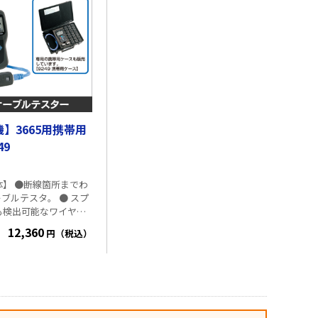
】3665用携帯用
49
体】 ●断線箇所までわ
ーブルテスタ。 ● スプ
も検出可能なワイヤマ
● 断線位置の確認もで
12,360
円（税込）
長測定。 ● 各ケーブ
できるディレクション
携帯用ケ
ち運びや収納に便利な
専用樹脂ケースです。 ●
品が一括で収納可能で