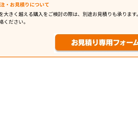
す。 ■仕様 【ハイテスタ本体】 ・
発注・お見積りについて
測定可能ケ
ケーブル、特
を大きく越える購入をご検討の際は、別途お見積りも承ります
Ω、シール
絡ください。
し、CAT 3、
定可能コネク
・ワイヤマ
ショート、
ーズ、スプ
線を検出し
9690を使
ールドの確
長測定：2～
±4 % rd
線）、表示分
クション測
9690（付属
9690-0
21本のケー
源：単3形ア
×2、1.4 V
50h（1分
質量：W85×
160g（電