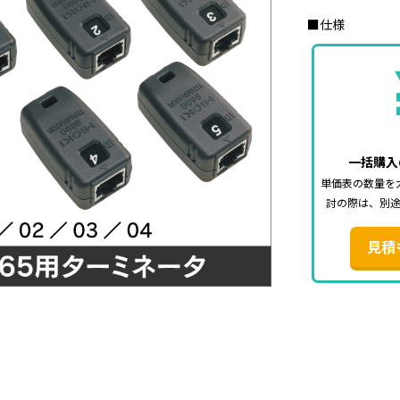
■仕様
一括購入
単価表の数量を
討の際は、別
見積