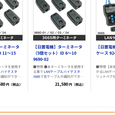
ーミネータ
【日置電機】ターミネータ
【日置電機
 11～15
（5個セット）ID 6～10
ケース 92
9690-02
ネータを使用す
■特徴 ●本ターミネータを使用す
■特徴【本
ルハイテスタ
る事で
LANケーブルハイテスタ
かるLANケ
の識別ができる
3665
で各ケーブルの識別ができる
リットペア
ェックが可能で
ディレクションチェックが可能で
ップ機能。 
580
21,580
円（税込）
円（税込）
す。 ■仕様
きるケーブル
ルの識別が
チェック機能。 ■特徴【
ース】 ●持
3665用の
オプション