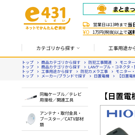
当
営業日は13時まで
送
¥0
1万円(税抜)以上で
カテゴリから探す
工事用途か
トップ
商品カテゴリから探す
防犯工事関連
モニタ
トップ
商品カテゴリから探す
LANケーブル・コネクタ・
トップ
工事用途から探す
防犯カメラ工事
モニター
トップ
メーカー/ブランドで探す
日置電機
【日置電機
【日置電機
同軸ケーブル／テレビ
用接栓／関連工具
アンテナ・取付金具・
ブースター／CATV部材
類