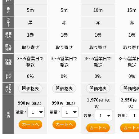
長さ
5m
5m
10m
15m
カラー
黒
赤
赤
赤
単位
購入
1巻
1巻
1巻
1巻
区分
在庫
取り寄せ
取り寄せ
取り寄せ
取り寄
3～5営業日で
3～5営業日で
3～5営業日で
3～5営業
状況
在庫
発送
発送
発送
発送
ント
ポイ
0%
0%
0%
0%
まとめ
買い
価格表
価格表
価格表
価格
1,970
2,950
円
（税
円
990
990
円
（税込）
円
（税込）
込）
込）
数量：
数量：
単価
数量：
数量：
カートへ
カートへ
カートへ
カート