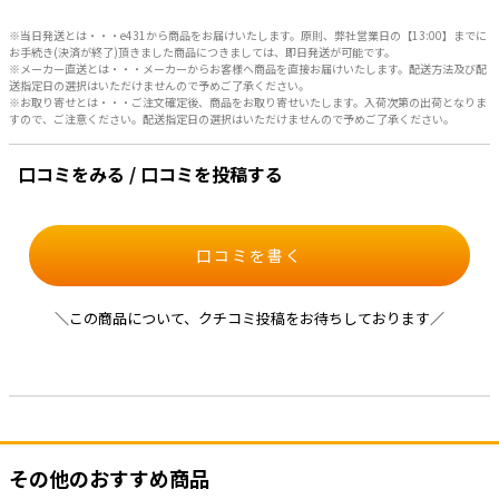
※当日発送とは・・・e431から商品をお届けいたします。原則、弊社営業日の【13:00】までに
お手続き(決済が終了)頂きました商品につきましては、即日発送が可能です。
※メーカー直送とは・・・メーカーからお客様へ商品を直接お届けいたします。配送方法及び配
送指定日の選択はいただけませんので予めご了承ください。
※お取り寄せとは・・・ご注文確定後、商品をお取り寄せいたします。入荷次第の出荷となりま
すので、ご注意ください。配送指定日の選択はいただけませんので予めご了承ください。
口コミをみる / 口コミを投稿する
口コミを書く
＼この商品について、クチコミ投稿をお待ちしております／
その他のおすすめ商品