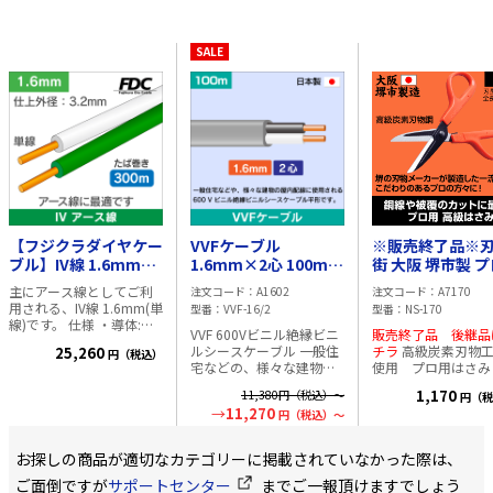
SALE
【フジクラダイヤケー
VVFケーブル
※販売終了品※
ブル】IV線 1.6mm
1.6mm×2心 100m
街 大阪 堺市製 
300m巻【緑】
1.6×2C 灰色 日本メ
はさみ こだわり
主にアース線としてご利
注文コード
A1602
注文コード
A7170
ーカー製
る職人さんに使
用される、IV線 1.6mm(単
型番
VVF-16/2
型番
NS-170
きたい一品 フロ
線)です。 仕様 ・導体:単
VVF 600Vビニル絶縁ビニ
販売終了品 後継品
スト【 L寸】
線 ・導体径(mm):1.6 ・絶
ルシースケーブル 一般住
チラ
高級炭素刃物工具鋼
25,260
円（税込）
縁体厚さ(mm):0.8 ・仕上
宅などの、様々な建物の
使用 プロ用はさみ
り外径(mm):3.2 ・概算質
屋内配線に使用される
寸】 鋭い刃、切れ味にこ
量(kg/km):26 ・長さ
1,170
11,380
円（税込）～
円（税
600 V ビニル絶縁ビニル
だわったはさみです。
(m):300 ・色:緑/白
11,270
円（税込）～
シースケーブル平形で
物で名高い大阪府の
す。 適応規格:JISC3342
で、伝承の技を受け
線心数:2 サイズ:1.6mm
で「はさみ一筋」の
お探しの商品が適切なカテゴリーに掲載されていなかった際は、
カーが製造した至高
品です。単に切れる
ご面倒ですが
サポートセンター
までご一報頂けますでしょう