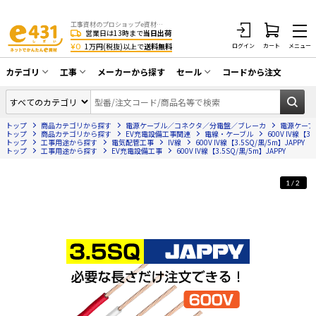
工事資材のプロショップe資材 CATV・アンテナ・防犯・光・LAN・電気・空調工事など
営業日は13時まで
当日出荷
¥0
1万円(税抜)以上で
送料無料
ログイン
カート
メニュー
カテゴリ
工事
メーカーから探す
セール
コードから注文
同軸ケーブル／テレビ用接栓／関連工具
CATV・アンテナ工事
在庫一掃セール
アンテナ・取付金具・ブースター／CATV
トップ
商品カテゴリから探す
電源ケーブル／コネクタ／分電盤／ブレーカ
電源ケーブ
光工事・FTTH工事
部材類
トップ
商品カテゴリから探す
EV充電設備工事関連
電線・ケーブル
600V IV線【3.
トップ
工事用途から探す
電気配管工事
IV線
600V IV線【3.5SQ/黒/5m】JAPPY
トップ
配線補助具（モール・結束バンド・テー
工事用途から探す
EV充電設備工事
600V IV線【3.5SQ/黒/5m】JAPPY
エアコン・換気扇工事
プ類 他）
防犯カメラ工事
防犯工事関連
1/2
LAN配線工事
HDMIケーブル・周辺機器／RCAケーブル
電話工事
電話線／コネクタ／アダプタ
電気配管工事
光ファイバー・融着接続機関連
EV充電設備工事
LANケーブル・コネクタ・関連資材/機器
照明設置工事
ネットワーク機器