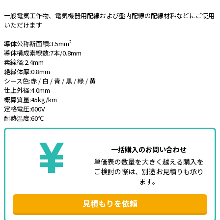
一般電気工作物、電気機器用配線および盤内配線の配線材料などにご使用
e431オリジナル
いただけます
暑さ対策
導体公称断面積:3.5mm²
導体構成素線数:7本/0.8mm
販売終了品
素線径:2.4mm
絶縁体厚:0.8mm
シース色:赤 / 白 / 青 / 黒 / 緑 / 黄
仕上外径:4.0mm
概算質量:45kg/km
定格電圧:600V
耐熱温度:60℃
一括購入のお問い合わせ
単価表の数量を大きく越える購入を
ご検討の際は、別途お見積りも承り
ます。
見積もりを依頼