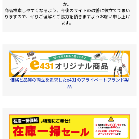
でなく、強靭な刃は
か。
性も抜群! 刃の構造は、
商品検索しやすくなるよう、今後のサイトの改善に役立ててまい
凹凸を入れる事で、
た物がはさみに付か
りますので、ぜひご理解とご協力を頂きますようお願い申し上げ
機能など 老舗メー
ます。
工夫が満載です。 
持ちやすいグリップ
はさみを動かす時の
ど、一般的なハサミ
違いにお気づき頂け
思います。 このハサミを
一度使うと、他のハ
は使えない。そんな
商品です。 ■ショップ担
当のコメント■ お
のアンケートで、非
評価の高かったはさ
価格と品質の両立を追求したe431のプライベートブランド製
す。 当社でも気に
様々な場所で使用し
品
ります。 特に耐久性が抜
群で、毎日電線を切
度の高い部署で1年
しても、 切れ味の
にスタッフが驚き、
とも皆様にご紹介し
なり、その後 製造
ーと交渉を行い販売
に至りました。 ただ、残
念な点が1点。包装
ケージのデザインに