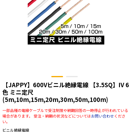
太陽光発電工事
エアコン・換気扇・空調資材
太陽光発電ケーブル・コネクタ・関連資
ホテル・病院向け
材/機器
電源ケーブル／コネクタ／分電盤／ブレ
ーカ
照明・照明器具
電源タップ・延長コード
スイッチ・コンセント（配線器具）
PF管/FEP管/CD管/情報線保護管
【JAPPY】600Vビニル絶縁電線 【3.5SQ】IV 6
ボックス・ビニル電線管付属品・引き込
みカバー
色 ミニ定尺
(5m,10m,15m,20m,30m,50m,100m)
工具関連
EV充電設備工事関連
一部品種の電線ケーブルで受注制限や納期回答の一時停止が行われている
場合があります。 受注・納期の状況などについては
お問い合わせ
くださ
感染症関連
い。
ビニル絶縁電線
その他