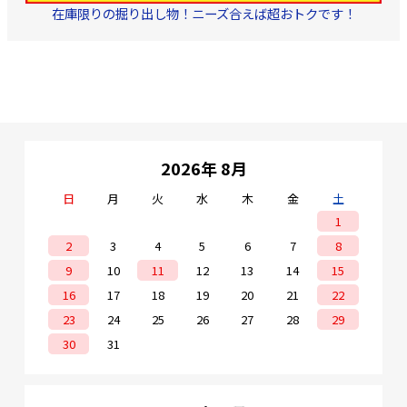
感がイマイチ。 商
在庫限りの掘り出し物！ニーズ合えば超おトクです！
着しても、見た目で
しないでください・
ご利用頂ければ、絶
違いがお分かり頂け
型番:NS-170 フ
リストL メーカー:近
阪府堺市)
2026年 8月
日
月
火
水
木
金
土
1
2
3
4
5
6
7
8
9
10
11
12
13
14
15
16
17
18
19
20
21
22
23
24
25
26
27
28
29
30
31