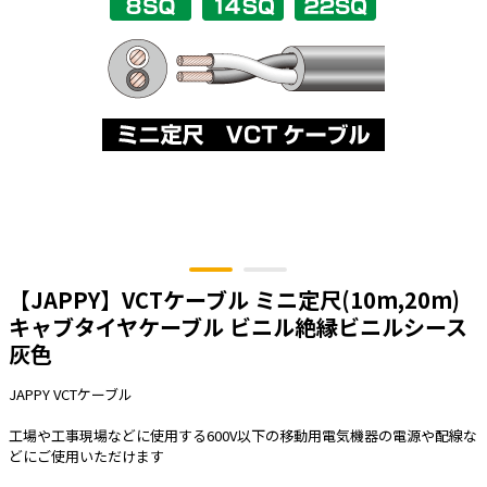
太陽光発電工事
エアコン・換気扇・空調資材
太陽光発電ケーブル・コネクタ・関連資
ホテル・病院向け
材/機器
電源ケーブル／コネクタ／分電盤／ブレ
ーカ
照明・照明器具
電源タップ・延長コード
スイッチ・コンセント（配線器具）
PF管/FEP管/CD管/情報線保護管
【JAPPY】VCTケーブル ミニ定尺(10m,20m)
ボックス・ビニル電線管付属品・引き込
キャブタイヤケーブル ビニル絶縁ビニルシース
みカバー
灰色
工具関連
JAPPY VCTケーブル
EV充電設備工事関連
工場や工事現場などに使用する600V以下の移動用電気機器の電源や配線な
感染症関連
どにご使用いただけます
その他