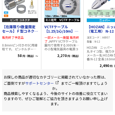
【在庫限り!数量限定
VCTFケーブル
【HOZAN】ニッ
セール】Ｆ型コネクタ
【1.25/2心/10m】
（電工用） N-12
【4Ｃ用】 ■0.8mm
JAPPY ビニル絶縁
販売終了予定品
一部メーカー廃盤 販売終
注文コード
A6957
P付■
ビニルシース
了
JAPPY VCTFケーブル
型番
N-12
0.8mmピン付きの5C用接
屋内で使用する300V未満
HOZAN ニッパー 
栓です。 ピンホルダーが
の小型電気器具の電源コ
丸タイコ型、強力タ
付き、より使いやすくな
ードとしてご使用いただ
メーカー名:HOZAN 
58
2,270
円（税込）～
円（税込）
り、また周波数特性や反
けます シース色:灰色 使
番:N-12 全長:163mm
射特性も向上しました。
用温度(最高):60℃ 使用温
断能力: 銅線 3.2m
・インピーダンス 75Ω
度(最低固定):-25℃ 使用温
2,490
円（
より線 3.5mm²
・対応ケーブル:S-4C-FB,
度(最低移動):-15℃ 導体構
1.9mmφ VVF線 1.
S-5C-FB ・対応周波数 10-
成:50本/0.18mm 導体外
芯 硬度HRC(刃部): 60 重
3,224MHz ・材質 本体:
径:1.5mm 絶縁体標準
お探しの商品が適切なカテゴリーに掲載されていなかった際は、
量: 160g
黄銅 ピン:黄
厚:0.6mm 心数と長さを
ご面倒ですが
サポートセンター
までご一報頂けますでしょう
銅(24K金メッキ) ・1セッ
選択してご注文くださ
ト袋入り (本体、リン
い。
か。
グ、ピン)
商品検索しやすくなるよう、今後のサイトの改善に役立ててまい
りますので、ぜひご理解とご協力を頂きますようお願い申し上げ
ます。