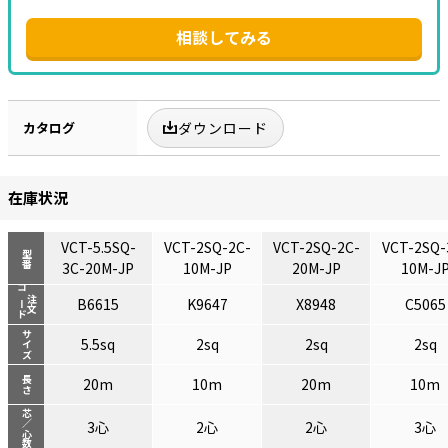
相談してみる
カタログ
ダウンロード
在庫状況
VCT-5.5SQ-
VCT-2SQ-2C-
VCT-2SQ-2C-
VCT-2SQ-
型番
3C-20M-JP
10M-JP
20M-JP
10M-J
コード
注文
B6615
K9647
X8948
C5065
サイズ
5.5sq
2sq
2sq
2sq
長さ
20m
10m
20m
10m
芯／心数
3心
2心
2心
3心