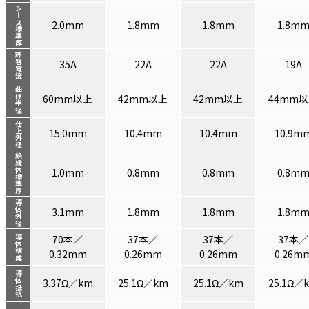
シース標準厚
2.0mm
1.8mm
1.8mm
1.8m
許容電流
35A
22A
22A
19A
曲げ半径
60mm以上
42mm以上
42mm以上
44mm
仕上外径
15.0mm
10.4mm
10.4mm
10.9m
絶縁体標準厚
1.0mm
0.8mm
0.8mm
0.8m
導体外径
3.1mm
1.8mm
1.8mm
1.8m
70本／
37本／
37本／
37本／
導体構成
0.32mm
0.26mm
0.26mm
0.26m
導体抵抗
3.37Ω／km
25.1Ω／km
25.1Ω／km
25.1Ω／