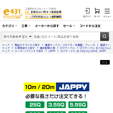
工事資材のプロショップe資材 CATV・アンテナ・防犯・光・LAN・電気・空調工事など
営業日は13時まで
当日出荷
¥0
1万円(税抜)以上で
送料無料
ログイン
カート
メニュー
カテゴリ
工事
メーカーから探す
セール
コードから注文
同軸ケーブル／テレビ用接栓／関連工具
CATV・アンテナ工事
在庫一掃セール
アンテナ・取付金具・ブースター／CATV
トップ
商品カテゴリから探す
電源ケーブル／コネクタ／分電盤／ブレーカ
電源ケーブ
光工事・FTTH工事
部材類
トップ
工事用途から探す
電気配管工事
VCTケーブル
VCTケーブル【5.5SQ/3心/20
トップ
メーカー/ブランドで探す
JAPPY
VCTケーブル【5.5SQ/3心/20m】JAPPY
配線補助具（モール・結束バンド・テー
エアコン・換気扇工事
プ類 他）
1/2
防犯カメラ工事
防犯工事関連
LAN配線工事
HDMIケーブル・周辺機器／RCAケーブル
電話工事
電話線／コネクタ／アダプタ
電気配管工事
光ファイバー・融着接続機関連
EV充電設備工事
LANケーブル・コネクタ・関連資材/機器
照明設置工事
ネットワーク機器