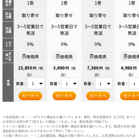
単位
購入
1巻
1巻
1巻
1巻
区分
在庫
取り寄せ
取り寄せ
取り寄せ
取り寄
3～5営業日で
3～5営業日で
3～5営業日で
3～5営業
状況
在庫
発送
発送
発送
発送
ント
ポイ
0%
0%
0%
0%
まとめ
買い
価格表
価格表
価格表
価格
23,850
3,690
7,360
4,980
円
（税
円
（税
円
（税
円
込）
込）
込）
込）
単価
数量：
数量：
数量：
数量：
カートへ
カートへ
カートへ
カート
※当日発送とは・・・e431から商品をお届けいたします。原則、弊社営業日の【13:00】までに
お手続き(決済が終了)頂きました商品につきましては、即日発送が可能です。
※メーカー直送とは・・・メーカーからお客様へ商品を直接お届けいたします。配送方法及び配
送指定日の選択はいただけませんので予めご了承ください。
※お取り寄せとは・・・ご注文確定後、商品をお取り寄せいたします。入荷次第の出荷となりま