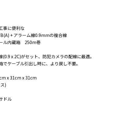
工事に便利な
B(A) + アラーム線0.9mmの複合線
ール内蔵箱 250m巻
線(0.9 x 2C)がセット、防犯カメラの配線に最適。
箱でケーブル引出し時に、より戻し不要。
x 31cm x 31cm
ス)
サドル