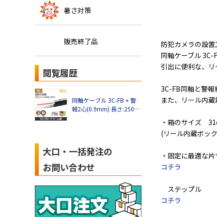
暑さ対策
販売終了品
防犯カメラの設置
同軸ケーブル 3C-F
引出に便利な、リ
閲覧履歴
3C-FB同軸と警報
また、リール内蔵
同軸ケーブル 3C-FB + 警
報2心(0.9mm) 長さ:250m
リール内蔵箱
・箱のサイズ 31cm 
(リール内蔵ボック
大口・一括発注の
・固定に最適な片
お問い合わせ
コチラ
ステップル
コチラ