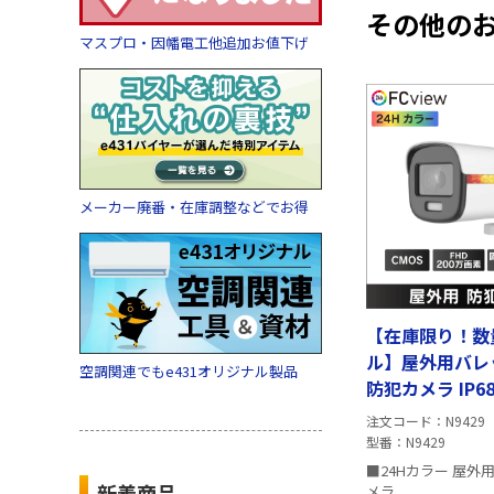
その他の
マスプロ・因幡電工他追加お値下げ
メーカー廃番・在庫調整などでお得
【在庫限り！数
ル】屋外用バレッ
空調関連でもe431オリジナル製品
防犯カメラ IP6
注文コード
N9429
型番
N9429
■24Hカラー 屋外
新着商品
メラ