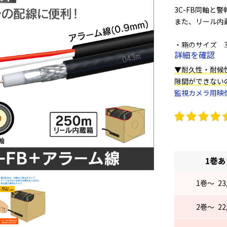
3C-FB同軸と警
また、リール内
・箱のサイズ 31cm
詳細を確認
(リール内蔵ボッ
▼耐久性・耐候
・固定に最適な
隙間ができない
コチラ
監視カメラ用映像
ステップル
コチラ
カラー:黒
1巻
※担当者のコメ
1
巻～
23
同軸とアラーム
また、2本の線
2
巻～
22
被覆は耐候性に