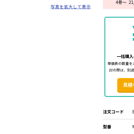
4
巻～
21
写真を拡大して表示
一括購入
単価表の数量を
討の際は、別
見積
注文コード
型番