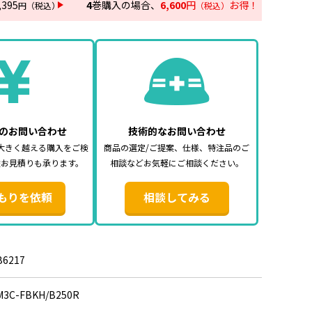
,395
4
巻購入の場合、
6,600
円
お得！
円
（税込）
（税込）
のお問い合わせ
技術的なお問い合わせ
大きく越える購入をご検
商品の選定/ご提案、仕様、特注品のご
途お見積りも承ります。
相談などお気軽にご相談ください。
もりを依頼
相談してみる
B6217
M3C-FBKH/B250R