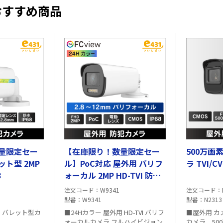
おすすめ商品
量限定セー
【在庫限り！数量限定セー
500万画
ト型 2MP
ル】PoC対応 屋外用 バリフ
ラ TVI/CV
8
ォーカル 2MP HD-TVI 防犯
カメラ IP68
注文コード
W9341
注文コード
型番
W9341
型番
N2313
用 バレット型カ
■24Hカラー 屋外用 HD-TVI バリフ
■屋外用 カ
ォーカルカメラ フルハイビジョン
カメラ 50