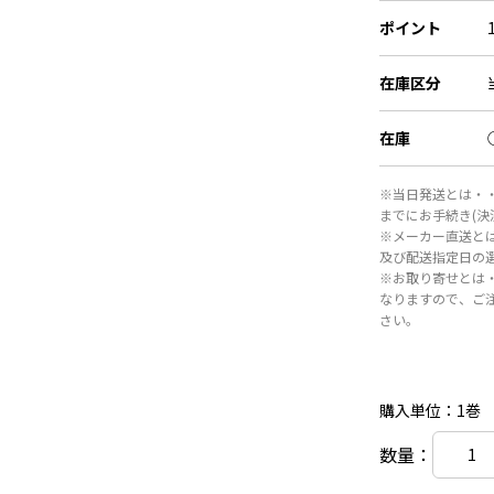
ポイント
在庫区分
在庫
※当日発送とは・・
までにお手続き(
※メーカー直送と
及び配送指定日の
※お取り寄せとは
なりますので、ご
さい。
購入単位：1巻
数量：