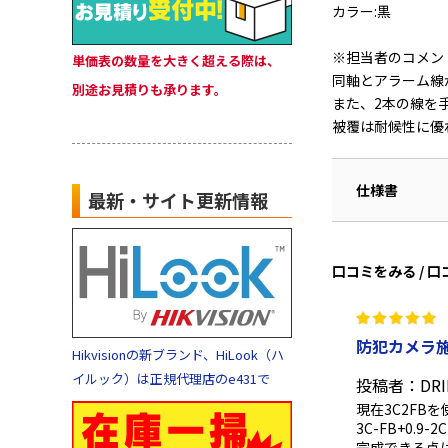
カラー:黒
※担当者のコメン
単価表の数量を大きく超える際は、
同軸とアラーム線
別途お見積りも承ります。
また、2本の線を
被覆は耐候性に優
仕様書
最新・サイト更新情報
口コミをみる / 
防犯カメラ
Hikvisionの新ブランド、HiLook（ハ
イルック）は正規代理店のe431で
投稿者：DRI
現在3C2F
3C-FB+0
完成できる点