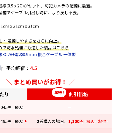
報線(0.9 x 2C)がセット、防犯カメラの配線に最適。
蔵箱でケーブル引出し時に、より戻し不要。
 x 31cm x 31cm
クス)
性・ 通線しやすさをさらに向上。
片サドル
ので防水処理にも適した製品はこちら
3C2V+電源0.9mm 複合ケーブル 一体型
平均評価：
4.5
まとめ買いがお得！
あたり
割引価格
ント
,045
円
（税込）
—
線がくっついており、1度に両方の配線が可能です。
を手で簡単に裂ける仕様になっており、接栓の加工も簡単。
,495
2
巻購入の場合、
1,100
円
お得！
優れた材質を使用しており、屋外でもご利用頂けます。
円
（税込）
（税込）