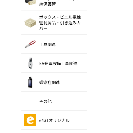
線保護管
ボックス・ビニル電線
管付属品・引き込みカ
バー
工具関連
EV充電設備工事関連
感染症関連
その他
e431オリジナル