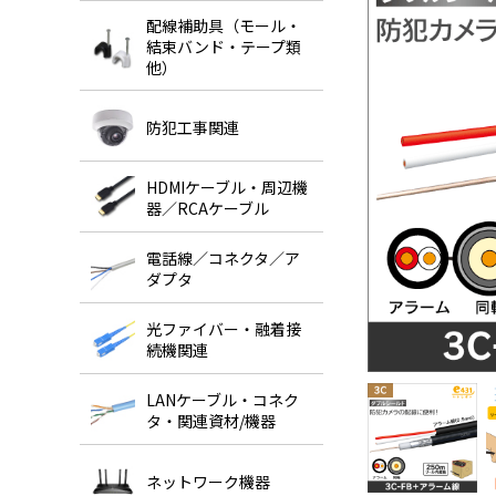
配線補助具（モール・
結束バンド・テープ類
他）
防犯工事関連
HDMIケーブル・周辺機
器／RCAケーブル
電話線／コネクタ／ア
ダプタ
光ファイバー・融着接
続機関連
LANケーブル・コネク
タ・関連資材/機器
ネットワーク機器