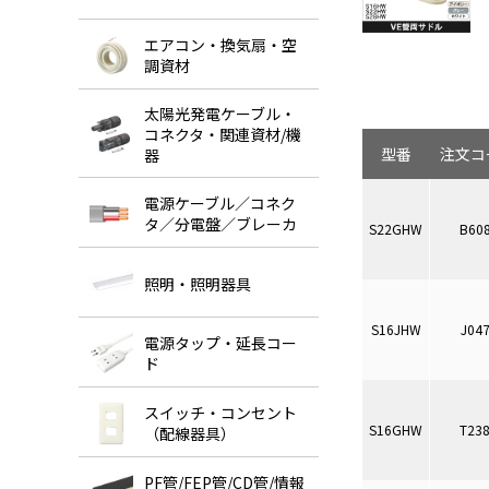
エアコン・換気扇・空
調資材
太陽光発電ケーブル・
コネクタ・関連資材/機
型番
注文コ
器
電源ケーブル／コネク
タ／分電盤／ブレーカ
S22GHW
B60
照明・照明器具
S16JHW
J04
電源タップ・延長コー
ド
スイッチ・コンセント
S16GHW
T23
（配線器具）
PF管/FEP管/CD管/情報