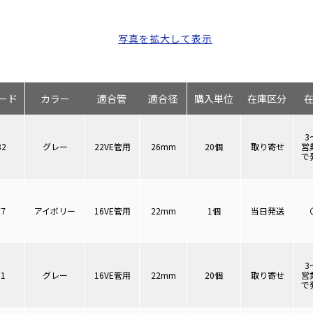
写真を拡大して表示
ード
カラー
適合管
適合径
購入単位
在庫区分
3
82
グレー
22VE管用
26mm
20個
取り寄せ
営
で
77
アイボリー
16VE管用
22mm
1個
当日発送
3
81
グレー
16VE管用
22mm
20個
取り寄せ
営
で