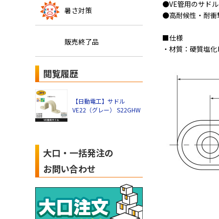
●VE管用のサド
暑さ対策
●高耐候性・耐衝
■仕様
販売終了品
・材質：硬質塩化
閲覧履歴
【日動電工】サドル
VE22（グレー） S22GHW
大口・一括発注の
お問い合わせ