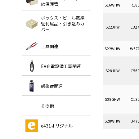
線保護管
S16WHW
R18
ボックス・ビニル電線
管付属品・引き込みカ
S22JHW
E32
バー
工具関連
S22WHW
W67
EV充電設備工事関連
S28JHW
C56
感染症関連
S28GHW
C13
その他
S28WHW
U47
e431オリジナル