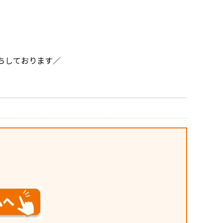
ちしております／
。