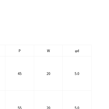
P
W
φd
45
20
5.0
55
20
5.0