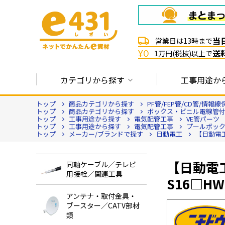
当
営業日は13時まで
送
¥0
1万円(税抜)以上で
カテゴリから探す
工事用途か
トップ
商品カテゴリから探す
PF管/FEP管/CD管/情報
トップ
商品カテゴリから探す
ボックス・ビニル電線管
トップ
工事用途から探す
電気配管工事
VE管パーツ
トップ
工事用途から探す
電気配管工事
プールボッ
トップ
メーカー/ブランドで探す
日動電工
【日動電工
【日動電工
同軸ケーブル／テレビ
用接栓／関連工具
S16□H
アンテナ・取付金具・
ブースター／CATV部材
類