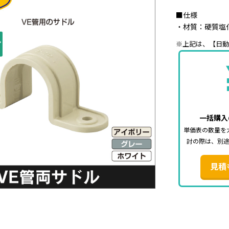
■仕様
・材質：硬質塩
※上記は、【日動電
一括購入
単価表の数量を
討の際は、別
見積