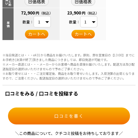
まとめ
買い
価格表
価格表
72,900
23,900
円
（税込）
円
（税込）
数量：
数量：
単価
カートへ
カートへ
※当日発送とは・・・e431から商品をお届けいたします。原則、弊社営業日の【13:00】までに
お手続き(決済が終了)頂きました商品につきましては、即日発送が可能です。
※メーカー直送とは・・・メーカーからお客様へ商品を直接お届けいたします。配送方法及び配
送指定日の選択はいただけませんので予めご了承ください。
※お取り寄せとは・・・ご注文確定後、商品をお取り寄せいたします。入荷次第の出荷となりま
すので、ご注意ください。配送指定日の選択はいただけませんので予めご了承ください。
口コミをみる / 口コミを投稿する
口コミを書く
＼この商品について、クチコミ投稿をお待ちしております／