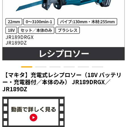
太陽光発電工事
エアコン・換気扇・空調資材
太陽光発電ケーブル・コネクタ・関連資
ホテル・病院向け
材/機器
電源ケーブル／コネクタ／分電盤／ブレ
ーカ
照明・照明器具
電源タップ・延長コード
スイッチ・コンセント（配線器具）
【マキタ】充電式レシプロソー（18V バッテリ
PF管/FEP管/CD管/情報線保護管
ー・充電器付／本体のみ） JR189DRGX／
ボックス・ビニル電線管付属品・引き込
みカバー
JR189DZ
工具関連
EV充電設備工事関連
感染症関連
その他