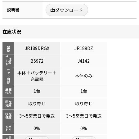
説明書
ダウンロード
在庫状況
JR189DRGX
JR189DZ
型番
コード
注文
B5972
J4142
セット内容
本体＋バッテリー＋
本体のみ
充電器
単位
購入
1台
1台
区分
在庫
取り寄せ
取り寄せ
状況
在庫
3～5営業日で発送
3～5営業日で発送
ント
ポイ
0%
0%