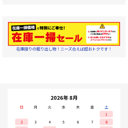
在庫限りの掘り出し物！ニーズ合えば超おトクです！
2026年 8月
日
月
火
水
木
金
土
1
2
3
4
5
6
7
8