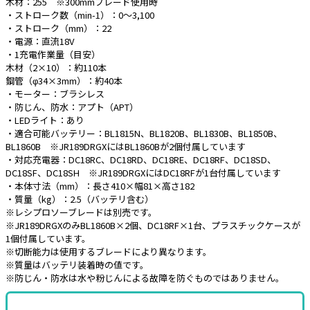
木材：255 ※300mmブレード使用時
・ストローク数（min-1）：0～3,100
・ストローク（mm）：22
・電源：直流18V
・1充電作業量（目安）
木材（2×10）：約110本
鋼管（φ34×3mm）：約40本
・モーター：ブラシレス
・防じん、防水：アプト（APT）
・LEDライト：あり
・適合可能バッテリー：BL1815N、BL1820B、BL1830B、BL1850B、
BL1860B ※JR189DRGXにはBL1860Bが2個付属しています
・対応充電器：DC18RC、DC18RD、DC18RE、DC18RF、DC18SD、
DC18SF、DC18SH ※JR189DRGXにはDC18RFが1台付属しています
・本体寸法（mm）：長さ410×幅81×高さ182
・質量（kg）：2.5（バッテリ含む）
※レシプロソーブレードは別売です。
※JR189DRGXのみBL1860B×2個、DC18RF×1台、プラスチックケースが
1個付属しています。
※切断能力は使用するブレードにより異なります。
※質量はバッテリ装着時の値です。
※防じん・防水は水や粉じんによる故障を防ぐものではありません。