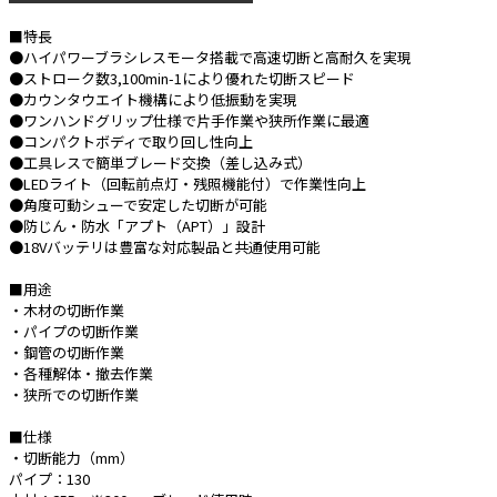
■特長
e431オリジナル
●ハイパワーブラシレスモータ搭載で高速切断と高耐久を実現
●ストローク数3,100min-1により優れた切断スピード
暑さ対策
●カウンタウエイト機構により低振動を実現
●ワンハンドグリップ仕様で片手作業や狭所作業に最適
販売終了品
●コンパクトボディで取り回し性向上
●工具レスで簡単ブレード交換（差し込み式）
●LEDライト（回転前点灯・残照機能付）で作業性向上
●角度可動シューで安定した切断が可能
●防じん・防水「アプト（APT）」設計
●18Vバッテリは豊富な対応製品と共通使用可能
■用途
・木材の切断作業
・パイプの切断作業
・鋼管の切断作業
・各種解体・撤去作業
・狭所での切断作業
■仕様
・切断能力（mm）
パイプ：130