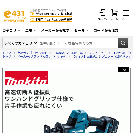
工事資材のプロショップe資材 CATV・アンテナ・防犯・光・LAN・電気・空調工事など
営業日は13時まで
当日出荷
¥0
1万円(税抜)以上で
送料無料
ログイン
カート
メニュー
カテゴリ
工事
メーカーから探す
セール
コードから注文
同軸ケーブル／テレビ用接栓／関連工具
CATV・アンテナ工事
在庫一掃セール
アンテナ・取付金具・ブースター／CATV
トップ
商品カテゴリから探す
工具関連
充電工具
レシプロソー
【マキタ】充電
光工事・FTTH工事
部材類
トップ
メーカー/ブランドで探す
マキタ
【マキタ】充電式レシプロソー（18V バッテ
配線補助具（モール・結束バンド・テー
エアコン・換気扇工事
プ類 他）
1/6
防犯カメラ工事
防犯工事関連
LAN配線工事
HDMIケーブル・周辺機器／RCAケーブル
電話工事
電話線／コネクタ／アダプタ
電気配管工事
光ファイバー・融着接続機関連
EV充電設備工事
LANケーブル・コネクタ・関連資材/機器
照明設置工事
ネットワーク機器