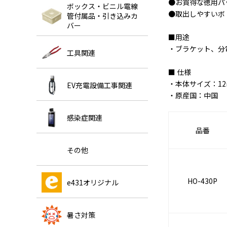
●お買得な徳用パック
ボックス・ビニル電線
●取出しやすいボト
管付属品・引き込みカ
バー
■用途
・ブラケット、分
工具関連
■ 仕様
・本体サイズ：12
EV充電設備工事関連
・原産国：中国
感染症関連
品番
その他
HO-430P
e431オリジナル
暑さ対策