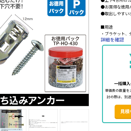
●上下4ヵ所の
●お買得な徳用パッ
●取出しやすいボ
■用途
・ブラケット、
詳細を確認
ド、電話機等の
■ 仕様
・本体サイズ：1
・原産国：中国
一括購入
単価表の数量を
討の際は、別
見積