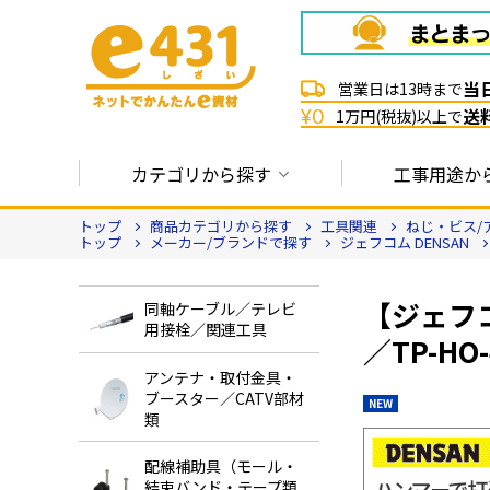
当
営業日は13時まで
送
¥0
1万円(税抜)以上で
カテゴリから探す
工事用途か
トップ
商品カテゴリから探す
工具関連
ねじ・ビス/
トップ
メーカー/ブランドで探す
ジェフコム DENSAN
【ジェフコ
同軸ケーブル／テレビ
用接栓／関連工具
／TP-HO-
アンテナ・取付金具・
ブースター／CATV部材
NEW
類
配線補助具（モール・
結束バンド・テープ類