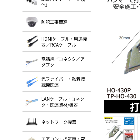
他）
防犯工事関連
HDMIケーブル・周辺機
器／RCAケーブル
電話線／コネクタ／ア
ダプタ
光ファイバー・融着接
続機関連
LANケーブル・コネク
タ・関連資材/機器
ネットワーク機器
エアコン・換気扇・空