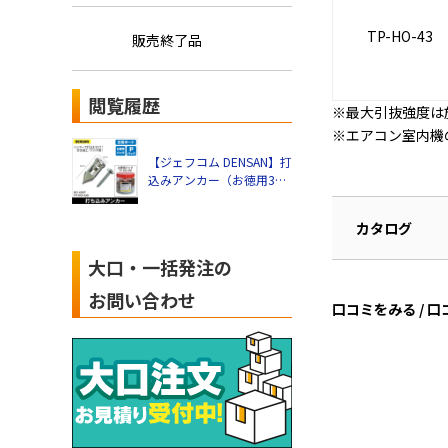
TP-HO-43
販売終了品
閲覧履歴
※最大引抜強度は
※エアコン室内機
【ジェフコム DENSAN】打
込みアンカー（お徳用370
組） TP-HO-430
カタログ
大口・一括発注の
お問い合わせ
口コミをみる / 