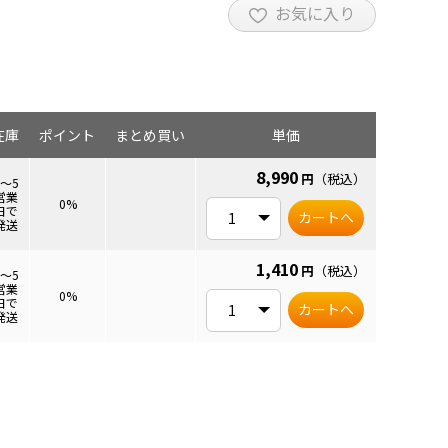
お気に入り
在庫
ポイント
まとめ買い
単価
8,990
円
（税込）
3～5
営業
0%
日で
カートへ
発送
1,410
円
（税込）
3～5
営業
0%
日で
カートへ
発送