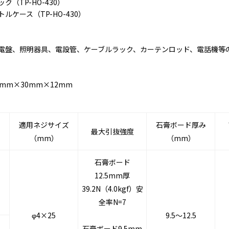
（TP-HO-430）
ルケース（TP-HO-430）
電盤、照明器具、電設管、ケーブルラック、カーテンロッド、電話機等
mm×30mm×12mm
適用ネジサイズ
石膏ボード厚み
最大引抜強度
（mm）
（mm）
石膏ボード
12.5mm厚
39.2N（4.0kgf）安
全率N=7
φ4×25
9.5～12.5
石膏ボード9.5mm