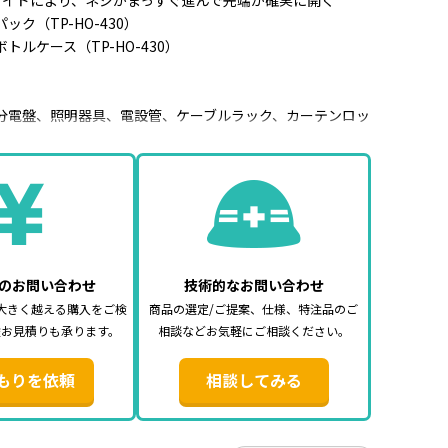
ガイドにより、ネジがまっすぐ進んで先端が確実に開く
ク（TP-HO-430）
トルケース（TP-HO-430）
分電盤、照明器具、電設管、ケーブルラック、カーテンロッ
関連機器、掲示板
2mm×30mm×12mm
のお問い合わせ
技術的なお問い合わせ
大きく越える購入をご検
商品の選定/ご提案、仕様、特注品のご
途お見積りも承ります。
相談などお気軽にご相談ください。
もりを依頼
相談してみる