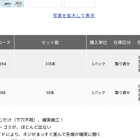
写真を拡大して表示
コード
セット数
購入単位
在庫区分
694
370本
1パック
取り寄せ
088
50本
1パック
取り寄せ
むだけ（下穴不用）、確実施工！
・ゴミが、ほとんど出ない
イドにより、ネジがまっすぐ進んで先端が確実に開く