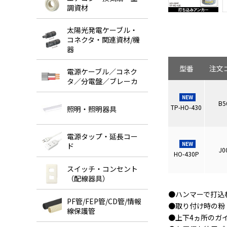
調資材
太陽光発電ケーブル・
コネクタ・関連資材/機
器
型番
注文
電源ケーブル／コネク
タ／分電盤／ブレーカ
NEW
B5
TP-HO-430
照明・照明器具
電源タップ・延長コー
NEW
ド
J0
HO-430P
スイッチ・コンセント
（配線器具）
●ハンマーで打込
PF管/FEP管/CD管/情報
●取り付け時の粉
線保護管
●上下4ヵ所のガ