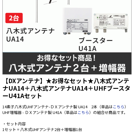
太陽光発電工事
エアコン・換気扇・空調資材
太陽光発電ケーブル・コネクタ・関連資
ホテル・病院向け
材/機器
電源ケーブル／コネクタ／分電盤／ブレ
ーカ
照明・照明器具
電源タップ・延長コード
スイッチ・コンセント（配線器具）
PF管/FEP管/CD管/情報線保護管
【DXアンテナ】★お得なセット★八木式アンテ
ナUA14＋八木式アンテナUA14＋UHFブースタ
ボックス・ビニル電線管付属品・引き込
みカバー
ーU41Aセット
工具関連
14素子八木式UHFアンテナ-ＤＸアンテナ製 UA14 2本（単品は
こちら
）
EV充電設備工事関連
UHF増幅器 - ＤＸアンテナ製 U41A（単品は
こちら
）の組合せ商品です。
感染症関連
・セット内容
1セット = 八木式UHFアンテナ2台＋増幅器1台
その他