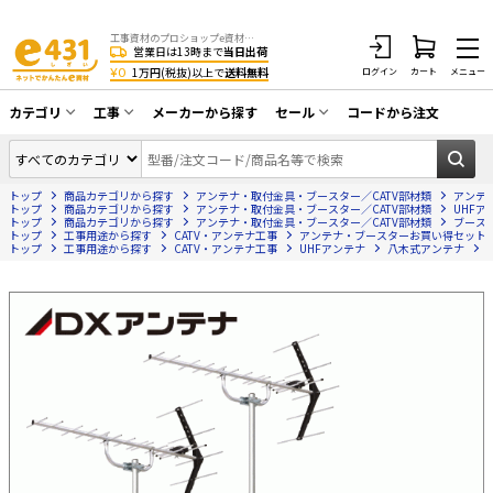
工事資材のプロショップe資材 CATV・アンテナ・防犯・光・LAN・電気・空調工事など
営業日は13時まで
当日出荷
¥0
1万円(税抜)以上で
送料無料
ログイン
カート
メニュー
カテゴリ
工事
メーカーから探す
セール
コードから注文
同軸ケーブル／テレビ用接栓／関連工具
CATV・アンテナ工事
在庫一掃セール
アンテナ・取付金具・ブースター／CATV
トップ
商品カテゴリから探す
アンテナ・取付金具・ブースター／CATV部材類
アンテ
光工事・FTTH工事
部材類
トップ
商品カテゴリから探す
アンテナ・取付金具・ブースター／CATV部材類
UHFア
トップ
商品カテゴリから探す
アンテナ・取付金具・ブースター／CATV部材類
ブース
トップ
配線補助具（モール・結束バンド・テー
工事用途から探す
CATV・アンテナ工事
アンテナ・ブースターお買い得セット
エアコン・換気扇工事
トップ
工事用途から探す
CATV・アンテナ工事
UHFアンテナ
八木式アンテナ
プ類 他）
防犯カメラ工事
防犯工事関連
LAN配線工事
HDMIケーブル・周辺機器／RCAケーブル
電話工事
電話線／コネクタ／アダプタ
電気配管工事
光ファイバー・融着接続機関連
EV充電設備工事
LANケーブル・コネクタ・関連資材/機器
照明設置工事
ネットワーク機器