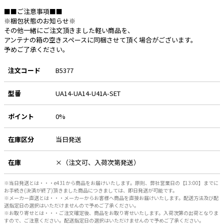
■■ご注意事項■■
e431オリジナル
※梱包状態のお知らせ※
その他一緒にご注文頂きました軽い商品を、
暑さ対策
アンテナの箱の空きスペースに同梱させて頂く場合がございます。
予めご了承ください。
販売終了品
注文コード
B5377
型番
UA14-UA14-U41A-SET
ポイント
0%
在庫区分
当日発送
在庫
×（注文可、入荷次第発送）
※当日発送とは・・・e431から商品をお届けいたします。原則、弊社営業日の【13:00】までに
お手続き(決済が終了)頂きました商品につきましては、即日発送が可能です。
※メーカー直送とは・・・メーカーからお客様へ商品を直接お届けいたします。配送方法及び配
送指定日の選択はいただけませんので予めご了承ください。
※お取り寄せとは・・・ご注文確定後、商品をお取り寄せいたします。入荷次第の出荷となりま
すので、ご注意ください。配送指定日の選択はいただけませんので予めご了承ください。