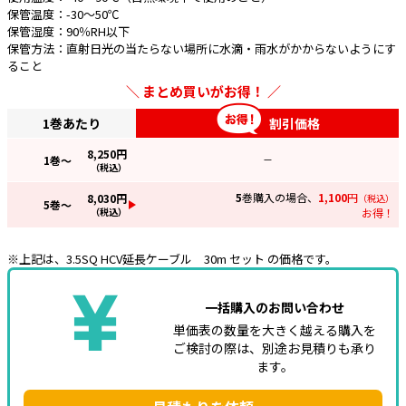
保管温度：-30～50℃
保管湿度：90％RH以下
e431オリジナル
保管方法：直射日光の当たらない場所に水滴・雨水がかからないようにす
ること
暑さ対策
まとめ買いがお得！
販売終了品
1巻あたり
割引価格
8,250
円
1
巻～
—
（税込）
5
巻購入の場合、
1,100
円
8,030
円
（税込）
5
巻～
（税込）
お得！
※上記は、3.5SQ HCV延長ケーブル 30m セット の価格です。
一括購入のお問い合わせ
単価表の数量を大きく越える購入を
ご検討の際は、別途お見積りも承り
ます。