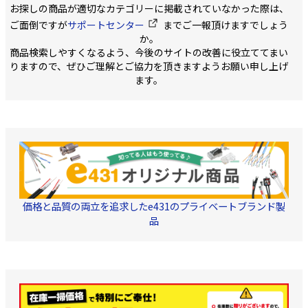
ーブリ社はPVC外被
お探しの商品が適切なカテゴリーに掲載されていなかった際は、
してください。 短
（HCV）ケーブルとの使
り、長すぎると加工
ご面倒ですが
サポートセンター
用を推奨していません。
までご一報頂けますでしょう
が発生する場合がご
適合ケーブルサイズ：3.5
か。
ます。
㎟・4㎟ ／ 5.5㎟・6㎟
商品検索しやすくなるよう、今後のサイトの改善に役立ててまい
セット内
りますので、ぜひご理解とご協力を頂きますようお願い申し上げ
容：オス・メス本体およ
びコンダクタ一式 型番：
ます。
PV-KBT4-EVO 2A/6I・PV-
KST4-EVO 2A/6I ／ PV-
KBT4-EVO 2A/6II・PV-
KST4-EVO 2A/6II 対応ケ
ーブル直径：4.7～6.4㎜
／ 6.4～8.4㎜ 1組＝オ
ス・メスセット 【従来品
のMC4コネクタと互換性
あり】
価格と品質の両立を追求したe431のプライベートブランド製
品