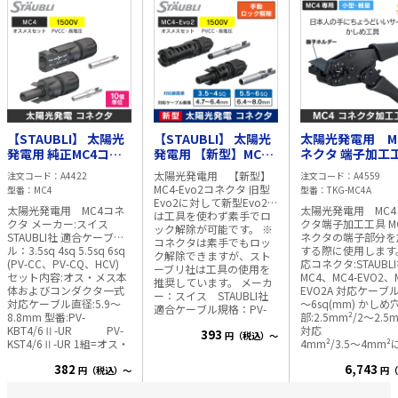
【STAUBLI】 太陽光
【STAUBLI】 太陽光
太陽光発電用 M
発電用 純正MC4コネ
発電用 【新型】MC4-
ネクタ 端子加工
クタ オス・メスセッ
Evo2コネクタ オス・
かしめ工具 軽
太陽光発電用 【新型】
注文コード
A4422
注文コード
A4559
ト【MC4-Evo2と互換
メスセット 対応線
ンパクトで持ち
MC4-Evo2コネクタ 旧型
型番
MC4
型番
TKG-MC4A
性有り】
径：4.7～6.4mm
も便利!
Evo2に対して新型Evo2A
太陽光発電用 MC4コネ
太陽光発電用 MC4
は工具を使わず素手でロ
クタ メーカー:スイス
クタ端子加工工具 MC4コ
ック解除が可能です。 ※
STAUBLI社 適合ケーブ
ネクタの端子部分を
コネクタは素手でもロッ
ル：3.5sq 4sq 5.5sq 6sq
する際に使用します。
ク解除できますが、スト
(PV-CC、PV-CQ、HCV)
応コネクタ:STAUBL
ーブリ社は工具の使用を
セット内容:オス・メス本
MC4、MC4-EVO2、
推奨しています。 メーカ
体およびコンダクタ一式
EVO2A 対応ケーブル:
ー：スイス STAUBLI社
対応ケーブル直径:5.9～
～6sq(mm) かしめ
適合ケーブル規格：PV-
8.8mm 型番:PV-
部:2.5mm²/2～2.5
CC、PV-CQケーブル
KBT4/6Ⅱ-UR PV-
対
393
※塩化
円（税込）～
KST4/6Ⅱ-UR 1組=オス・
4mm²/3.5～4mm²
ビニルとはケミカルクラ
メスセット 【MC4 Evo2
応
ックを発生する可能性が
382
6,743
コネクタと互換性あり】
6mm²/5.5～6mm
円（税込）～
円（
あり、
■ご使用上の注意■
スト
の剥き幅は6～7mm