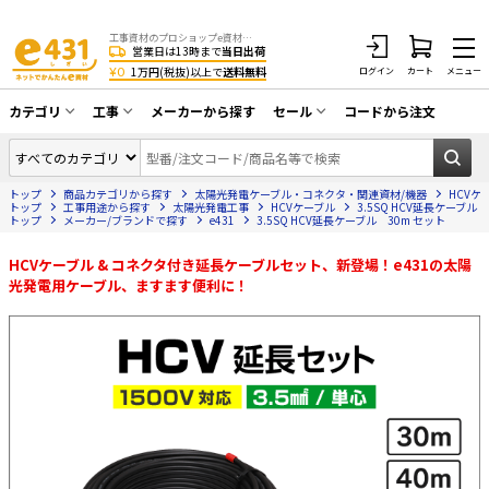
工事資材のプロショップe資材 CATV・アンテナ・防犯・光・LAN・電気・空調工事など
営業日は13時まで
当日出荷
¥0
1万円(税抜)以上で
送料無料
ログイン
カート
メニュー
カテゴリ
工事
メーカーから探す
セール
コードから注文
同軸ケーブル／テレビ用接栓／関連工具
CATV・アンテナ工事
在庫一掃セール
アンテナ・取付金具・ブースター／CATV
トップ
商品カテゴリから探す
太陽光発電ケーブル・コネクタ・関連資材/機器
HCVケ
光工事・FTTH工事
部材類
トップ
工事用途から探す
太陽光発電工事
HCVケーブル
3.5SQ HCV延長ケーブル 
トップ
メーカー/ブランドで探す
e431
3.5SQ HCV延長ケーブル 30m セット
配線補助具（モール・結束バンド・テー
エアコン・換気扇工事
プ類 他）
HCVケーブル & コネクタ付き延長ケーブルセット、新登場！e431の太陽
防犯カメラ工事
防犯工事関連
光発電用ケーブル、ますます便利に！
LAN配線工事
HDMIケーブル・周辺機器／RCAケーブル
電話工事
電話線／コネクタ／アダプタ
電気配管工事
光ファイバー・融着接続機関連
EV充電設備工事
LANケーブル・コネクタ・関連資材/機器
照明設置工事
ネットワーク機器