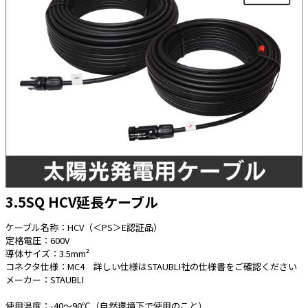
太陽光発電工事
エアコン・換気扇・空調資材
太陽光発電ケーブル・コネクタ・関連資
ホテル・病院向け
材/機器
電源ケーブル／コネクタ／分電盤／ブレ
ーカ
照明・照明器具
電源タップ・延長コード
スイッチ・コンセント（配線器具）
PF管/FEP管/CD管/情報線保護管
3.5SQ HCV延長ケーブル
ボックス・ビニル電線管付属品・引き込
みカバー
ケーブル名称：HCV（＜PS＞E認証品）
工具関連
定格電圧：600V
導体サイズ：3.5mm²
EV充電設備工事関連
コネクタ仕様：MC4 詳しい仕様はSTAUBLI社の仕様書をご確認ください
メーカー：STAUBLI
感染症関連
使用温度：-40～90℃（自然環境下で使用のこと）
その他