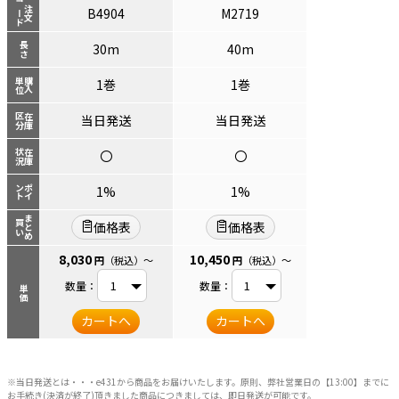
コード
注文
B4904
M2719
長さ
30m
40m
単位
購入
1巻
1巻
区分
在庫
当日発送
当日発送
状況
在庫
〇
〇
ント
ポイ
1%
1%
まとめ
買い
価格表
価格表
8,030
10,450
円
（税込）
～
円
（税込）
～
数量：
数量：
単価
カートへ
カートへ
※当日発送とは・・・e431から商品をお届けいたします。原則、弊社営業日の【13:00】までに
お手続き(決済が終了)頂きました商品につきましては、即日発送が可能です。