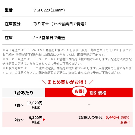
型番
VIGI C220I(2.8mm)
e431オリジナル
暑さ対策
在庫区分
取り寄せ（3～5営業日で発送）
販売終了品
在庫
3～5営業日で発送
※当日発送とは・・・e431から商品をお届けいたします。原則、弊社営業日の【13:00】までに
お手続き(決済が終了)頂きました商品につきましては、即日発送が可能です。
※メーカー直送とは・・・メーカーからお客様へ商品を直接お届けいたします。配送方法及び配
送指定日の選択はいただけませんので予めご了承ください。
※お取り寄せとは・・・ご注文確定後、商品をお取り寄せいたします。入荷次第の出荷となりま
すので、ご注意ください。配送指定日の選択はいただけませんので予めご了承ください。
まとめ買いがお得！
1台あたり
割引価格
12,020
円
1
台～
—
（税込）
2
台購入の場合、
5,440
円
9,300
円
（税込）
2
台～
（税込）
お得！