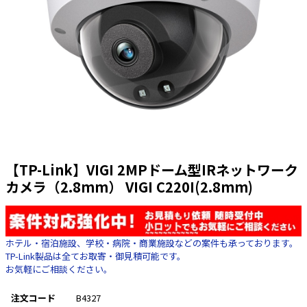
太陽光発電工事
エアコン・換気扇・空調資材
太陽光発電ケーブル・コネクタ・関連資
ホテル・病院向け
材/機器
電源ケーブル／コネクタ／分電盤／ブレ
ーカ
照明・照明器具
電源タップ・延長コード
スイッチ・コンセント（配線器具）
【TP-Link】VIGI 2MPドーム型IRネットワーク
PF管/FEP管/CD管/情報線保護管
カメラ（2.8mm） VIGI C220I(2.8mm)
ボックス・ビニル電線管付属品・引き込
みカバー
工具関連
ホテル・宿泊施設、学校・病院・商業施設などの案件も承っております。
TP-Link製品は全てお取寄・御見積可能です。
EV充電設備工事関連
お気軽にご相談ください。
感染症関連
注文コード
B4327
その他