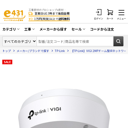
工事資材のプロショップe資材 CATV・アンテナ・防犯・光・LAN・電気・空調工事など
営業日は13時まで
当日出荷
¥0
1万円(税抜)以上で
送料無料
ログイン
カート
メニュー
カテゴリ
工事
メーカーから探す
セール
コードから注文
同軸ケーブル／テレビ用接栓／関連工具
CATV・アンテナ工事
在庫一掃セール
アンテナ・取付金具・ブースター／CATV
トップ
メーカー/ブランドで探す
TP-Link
【TP-Link】VIGI 2MPドーム型IRネットワーク
光工事・FTTH工事
部材類
配線補助具（モール・結束バンド・テー
SALE
エアコン・換気扇工事
プ類 他）
防犯カメラ工事
防犯工事関連
LAN配線工事
HDMIケーブル・周辺機器／RCAケーブル
電話工事
電話線／コネクタ／アダプタ
電気配管工事
光ファイバー・融着接続機関連
EV充電設備工事
LANケーブル・コネクタ・関連資材/機器
照明設置工事
ネットワーク機器