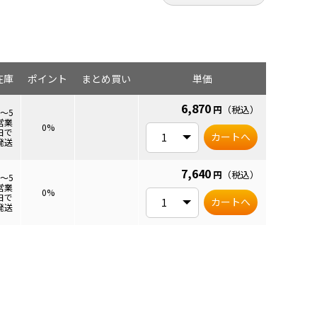
在庫
ポイント
まとめ買い
単価
6,870
円
（税込）
3～5
営業
0%
日で
カートへ
発送
7,640
円
（税込）
3～5
営業
0%
日で
カートへ
発送
。