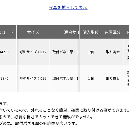
写真を拡大して表示
文コード
サイズ
適合サイズ
購入単位
在庫区分
B4217
呼称サイズ：012
取付パネル厚：0.9～1.6mm
1個
取り寄せ
Y7840
呼称サイズ：016
取付パネル厚：1.6～2.5mm
1個
取り寄せ
ます。
付いているので、外れることなく簡単、確実に取り付ける事ができます
るので、必要な長さでカットできて無駄がでません。
プの為、取付パネル厚の対応幅が広いです。