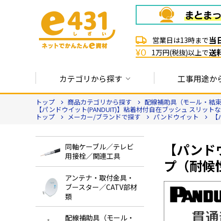
当
営業日は13時まで
送
¥0
1万円(税抜)以上で
カテゴリから探す
工事用途か
トップ
商品カテゴリから探す
配線補助具（モール・結束
【パンドウイット(PANDUIT)】粘着材付自在ブッシュ スリットなしリー
トップ
メーカー/ブランドで探す
パンドウイット
【
【パンドウ
同軸ケーブル／テレビ
用接栓／関連工具
プ（耐候
アンテナ・取付金具・
ブースター／CATV部材
類
配線補助具（モール・