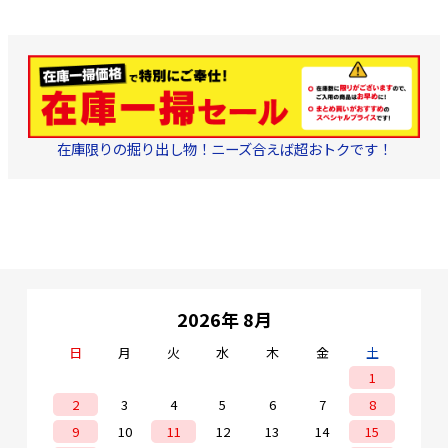
在庫限りの掘り出し物！ニーズ合えば超おトクです！
2026年 8月
日
月
火
水
木
金
土
1
2
3
4
5
6
7
8
9
10
11
12
13
14
15