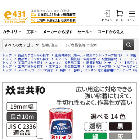
工事資材のプロショップe資材 CATV・アンテナ・防犯・光・LAN・電気・空調工事など
営業日は13時まで
当日出荷
¥0
1万円(税抜)以上で
送料無料
ログイン
カート
メニュー
カテゴリ
工事
メーカーから探す
セール
コードから注文
同軸ケーブル／テレビ用接栓／関連工具
CATV・アンテナ工事
在庫一掃セール
アンテナ・取付金具・ブースター／CATV
トップ
商品カテゴリから探す
配線補助具（モール・結束バンド・テープ類 他）
保護
光工事・FTTH工事
部材類
トップ
商品カテゴリから探す
エアコン・換気扇・空調資材
配管副部材
テープ
トップ
工事用途から探す
エアコン・換気扇工事
配管副部材
テープ
【共和】ミリ
トップ
配線補助具（モール・結束バンド・テー
工事用途から探す
エアコン・換気扇工事
保護材・テープ類
ビニールテープ
エアコン・換気扇工事
トップ
メーカー/ブランドで探す
共和
【共和】ミリオン 電気絶縁用ビニルテープ（緑）19m
プ類 他）
防犯カメラ工事
防犯工事関連
LAN配線工事
HDMIケーブル・周辺機器／RCAケーブル
電話工事
電話線／コネクタ／アダプタ
電気配管工事
光ファイバー・融着接続機関連
EV充電設備工事
LANケーブル・コネクタ・関連資材/機器
照明設置工事
ネットワーク機器