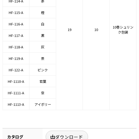
HF-114-A
赤
HF-115-A
橙
HF-116-A
白
10巻シュリン
19
10
ク包装
HF-117-A
黒
HF-118-A
灰
HF-119-A
茶
HF-122-A
ピンク
HF-1110-A
若葉
HF-1111-A
空
HF-1113-A
アイボリー
カタログ
ダウンロード