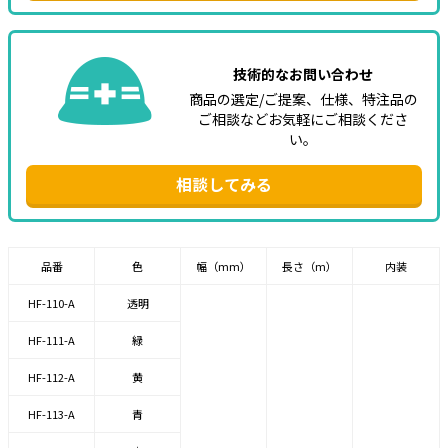
技術的なお問い合わせ
商品の選定/ご提案、仕様、特注品の
ご相談などお気軽にご相談くださ
い。
相談してみる
品番
色
幅（mm）
長さ（m）
内装
HF-110-A
透明
HF-111-A
緑
HF-112-A
黄
HF-113-A
青