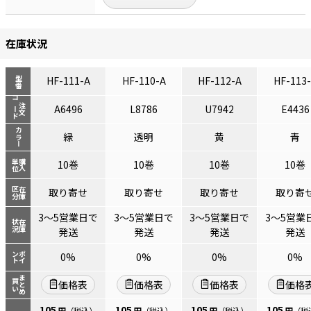
在庫状況
HF-111-A
HF-110-A
HF-112-A
HF-113
型番
コード
注文
A6496
L8786
U7942
E4436
カラー
緑
透明
黄
青
単位
購入
10巻
10巻
10巻
10巻
区分
在庫
取り寄せ
取り寄せ
取り寄せ
取り寄
3～5営業日で
3～5営業日で
3～5営業日で
3～5営業
状況
在庫
発送
発送
発送
発送
ント
ポイ
0%
0%
0%
0%
まとめ
買い
価格表
価格表
価格表
価格
105
105
105
105
円
（税込）
円
（税込）
円
（税込）
円
（税