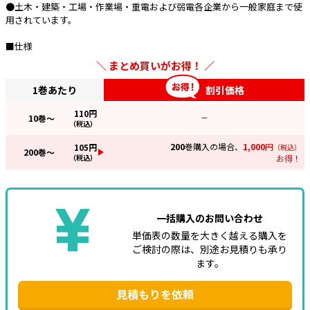
●土木・建築・工場・作業場・重電および弱電各企業から一般家庭まで使
用されています。
e431オリジナル
■仕様
暑さ対策
まとめ買いがお得！
販売終了品
1巻あたり
割引価格
110
円
10
巻～
—
（税込）
200
巻購入の場合、
1,000
円
105
円
（税込）
200
巻～
（税込）
お得！
一括購入のお問い合わせ
単価表の数量を大きく越える購入を
ご検討の際は、別途お見積りも承り
ます。
見積もりを依頼