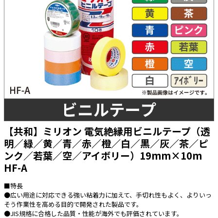
太陽光発電工事
エアコン・換気扇・空調資材
太陽光発電ケーブル・コネクタ・関連資
ホテル・病院向け
材/機器
電源ケーブル／コネクタ／分電盤／ブレ
ーカ
照明・照明器具
電源タップ・延長コード
スイッチ・コンセント（配線器具）
PF管/FEP管/CD管/情報線保護管
【共和】ミリオン 電気絶縁用ビニルテープ（透
明／緑／黄／青／赤／橙／白／黒／灰／茶／ピ
ボックス・ビニル電線管付属品・引き込
みカバー
ンク／若葉／空／アイボリー）19mm×10m
工具関連
HF-A
EV充電設備工事関連
■特長
●広い用途に対応できる強い粘着力に加えて、手切れ性もよく、よりいっ
感染症関連
そう作業性を高める目的で開発された製品です。
●JIS規格に合格した品質・性能が海外でも評価されています。
その他