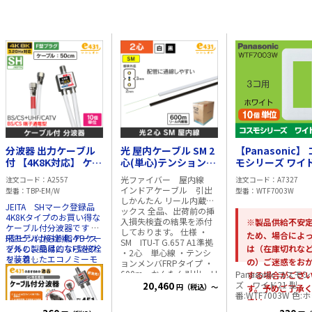
分波器 出力ケーブル
光 屋内ケーブル SM 2
【Panasonic】
付 【4K8K対応】 ケー
心(単心)テンションメ
モシリーズ ワイド
ブル長:50cm【10個
ンバFRPタイプ 600m
3コ用プレート
光ファイバー 屋内線
注文コード
A2557
注文コード
A7327
単位】
白
WTF7003W
インドアケーブル 引出
型番
TBP-EM/W
型番
WTF7003W
しかんたん リール内蔵ボ
JEITA SHマーク登録品
ックス 全品、出荷前の挿
4K8Kタイプのお買い得な
入損失検査の結果を添付
※製品供給不安
ケーブル付分波器です 従
しております。 仕様 ・
ため、場合によ
来モデルから樹脂ケース
F型ピン付接栓 4C-FBケー
SM ITU-T G.657 A1準拠
を外し、簡易的なF型接栓
ブルの製品はこちらをク
は（在庫切れな
・2心 単心線 ・テンシ
を装着したエコノミーモ
リック
の）ご迷惑をお
ョンメンバFRPタイプ ・
デル CATV/UHF(地上波デ
600m かんたん引出 リ
Panasonic コスモ
する場合がござ
ジタル放送)と衛星放送
ール内蔵ボックス
ズ ワイド21 型
20,460
円（税込）～
す。予めご了承
(BS/CS)に分波する場合に
番:WTF7003W 色:
使用します。 50cmのケ
さい。
ト 3コ用
ーブルが既に付いている