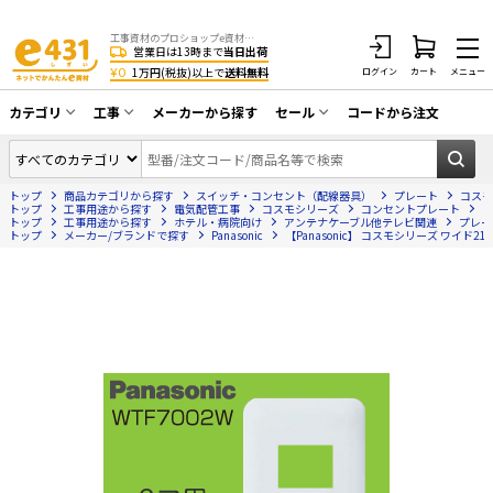
工事資材のプロショップe資材 CATV・アンテナ・防犯・光・LAN・電気・空調工事など
営業日は13時まで
当日出荷
¥0
1万円(税抜)以上で
送料無料
ログイン
カート
メニュー
カテゴリ
工事
メーカーから探す
セール
コードから注文
同軸ケーブル／テレビ用接栓／関連工具
CATV・アンテナ工事
在庫一掃セール
アンテナ・取付金具・ブースター／CATV
トップ
商品カテゴリから探す
スイッチ・コンセント（配線器具）
プレート
コスモ
光工事・FTTH工事
部材類
トップ
工事用途から探す
電気配管工事
コスモシリーズ
コンセントプレート
【
トップ
工事用途から探す
ホテル・病院向け
アンテナケーブル他テレビ関連
プレー
トップ
配線補助具（モール・結束バンド・テー
メーカー/ブランドで探す
Panasonic
【Panasonic】 コスモシリーズ ワイド21
エアコン・換気扇工事
プ類 他）
防犯カメラ工事
防犯工事関連
LAN配線工事
HDMIケーブル・周辺機器／RCAケーブル
電話工事
電話線／コネクタ／アダプタ
電気配管工事
光ファイバー・融着接続機関連
EV充電設備工事
LANケーブル・コネクタ・関連資材/機器
照明設置工事
ネットワーク機器