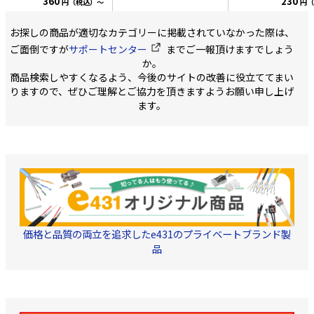
360
230
円（税込）～
円（
ので、すぐに設置が可能
です。 ・周波数 10～
3,224MHz対応 VHF/UHF
お探しの商品が適切なカテゴリーに掲載されていなかった際は、
側:10-770MHz BS/CS
ご面倒ですが
サポートセンター
までご一報頂けますでしょう
側:1032-3224MHz ・S-
4C-FB 2重シールド 同軸
か。
ケーブル採用 ・ケーブル
商品検索しやすくなるよう、今後のサイトの改善に役立ててまい
長 50cm F型コネクタ
りますので、ぜひご理解とご協力を頂きますようお願い申し上げ
付 ・包装/PE袋で簡易包
装 ご注文最小単位:10個
ます。
価格と品質の両立を追求したe431のプライベートブランド製
品