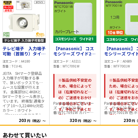
テレビ端子 入力端子
【Panasonic】 コス
【Panasonic】
可動（首振り）タイ
モシリーズ ワイド21
モシリーズ ワイド
プ 通電型 【4K8K
カバープレート
1コ用プレート
注文コード
A4180
注文コード
A3211
注文コード
A0689
対応】 ホワイト
WTC7091W
WTF7001W
型番
TCU-KL
型番
WTC7091W
型番
WTF7001W
JEITA SHマーク登録品
入力端子が可動する事
※製品供給不安定の
※製品供給不安
で、狭いボックスでもス
ため、場合によって
ため、場合によ
ムースな設置が行えま
す。 金属部分に4K8Kと
は（在庫切れなど
は（在庫切れな
SHマークをシール表示し
の）ご迷惑をおかけ
の）ご迷惑をお
ています。 終端型 通電タ
Panasonic コスモシリー
Panasonic コスモ
する場合がございま
する場合がござ
イプ 10～3,224MHz対応
ズ ワイド21 型
ズ ワイド21 型
す。予めご了承くだ
す。予めご了承
カラー：ホワイト
番:WTC7091W カバープ
番:WTF7001W 色:
（Panasonicのコスモシ
さい。
さい。
レート
ト 1コ用
リーズ近似色）
203
320
230
円（税込）～
円（税込）～
円（
あわせて買いたい