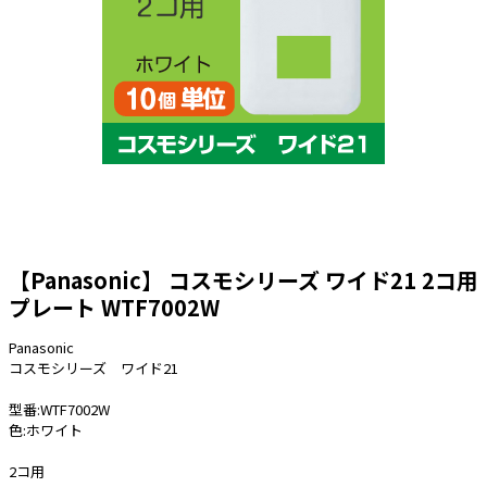
太陽光発電工事
エアコン・換気扇・空調資材
太陽光発電ケーブル・コネクタ・関連資
ホテル・病院向け
材/機器
電源ケーブル／コネクタ／分電盤／ブレ
ーカ
照明・照明器具
電源タップ・延長コード
スイッチ・コンセント（配線器具）
【Panasonic】 コスモシリーズ ワイド21 2コ用
PF管/FEP管/CD管/情報線保護管
プレート WTF7002W
ボックス・ビニル電線管付属品・引き込
みカバー
Panasonic
工具関連
コスモシリーズ ワイド21
EV充電設備工事関連
型番:WTF7002W
色:ホワイト
感染症関連
2コ用
その他