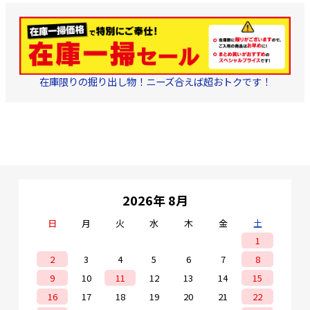
ル用） 5個 防水キ
プ（大） 3個 取扱
書 1部
在庫限りの掘り出し物！ニーズ合えば超おトクです！
2026年 8月
日
月
火
水
木
金
土
1
2
3
4
5
6
7
8
9
10
11
12
13
14
15
16
17
18
19
20
21
22