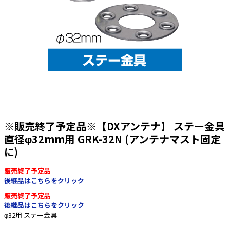
太陽光発電工事
エアコン・換気扇・空調資材
太陽光発電ケーブル・コネクタ・関連資
ホテル・病院向け
材/機器
電源ケーブル／コネクタ／分電盤／ブレ
ーカ
照明・照明器具
電源タップ・延長コード
スイッチ・コンセント（配線器具）
※販売終了予定品※【DXアンテナ】 ステー金具
PF管/FEP管/CD管/情報線保護管
直径φ32mm用 GRK-32N (アンテナマスト固定
に)
ボックス・ビニル電線管付属品・引き込
みカバー
販売終了予定品
工具関連
後継品はこちらをクリック
EV充電設備工事関連
販売終了予定品
後継品はこちらをクリック
感染症関連
φ32用 ステー金具
その他