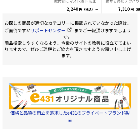
取付部にマスト落下 防止
績から得たノウハウ
ルミニウム合金 絶縁体-
ビスが付いています。 適
の商品の開発に注ぎ
発泡ポリエチレン ジャ
2,240
7,310
円（税込）～
円（税
合マスト径:φ22-32mm 付
ました。 お客様の
ケット-PVC ・中心導体
出長:20cm 素材:STKM,溶
やお困りごとを直接
1.05mm ・JISC3502準拠
融亜鉛メッキ
てきたe431だから
・「柔らかく、強く、接
お探しの商品が適切なカテゴリーに掲載されていなかった際は、
た、プロ向け特化型
栓が入りやすい」ケーブ
ースターです。 ・UHF部
ご面倒ですが
サポートセンター
までご一報頂けますでしょう
ルです。 弊社旧モデルと
は高利得 45dB 業
比較では 1.30%少ない力
か。
ップクラス ブー
でケーブルを曲げられま
商品検索しやすくなるよう、今後のサイトの改善に役立ててまい
利得45dBと業界ト
す 2.外皮の破断耐久力は
ラス。 余裕ある
りますので、ぜひご理解とご協力を頂きますようお願い申し上げ
従来品の2倍以上 3.コネク
設置場所・地域を選
タを挿入に必要な力は
ます。
ご利用いただけま
25%減 4.低温時でも柔ら
45dB/35dB/30dB
かさを保持します ・色
高シールド・低雑
黒色/薄灰色/白色
UHF 1.5dB以下、BS
7.0dB以下 シー
ースにはダイキャス
体型の構造を採用。
ルド性能を強化。
電波の影響・電波の
を防ぎます。 経年
にも強いため、長く
してお使い頂けます
価格と品質の両立を追求したe431のプライベートブランド製
電源部プラグ トラ
ング防止加工 ・電
品
は、15V600mAで
る設計 ・各メーカ
ンテナで動作確認済 ■
属品 F型接栓（5C