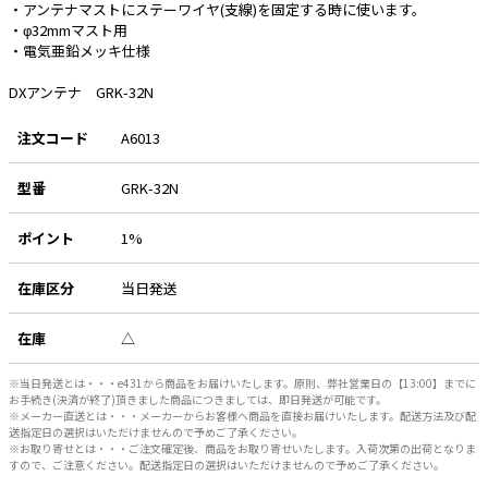
・アンテナマストにステーワイヤ(支線)を固定する時に使います。
・φ32mmマスト用
e431オリジナル
・電気亜鉛メッキ仕様
暑さ対策
DXアンテナ GRK-32N
販売終了品
注文コード
A6013
型番
GRK-32N
ポイント
1%
在庫区分
当日発送
在庫
△
※当日発送とは・・・e431から商品をお届けいたします。原則、弊社営業日の【13:00】までに
お手続き(決済が終了)頂きました商品につきましては、即日発送が可能です。
※メーカー直送とは・・・メーカーからお客様へ商品を直接お届けいたします。配送方法及び配
送指定日の選択はいただけませんので予めご了承ください。
※お取り寄せとは・・・ご注文確定後、商品をお取り寄せいたします。入荷次第の出荷となりま
すので、ご注意ください。配送指定日の選択はいただけませんので予めご了承ください。