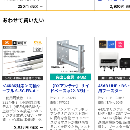
ーバンド、ステーリン
使います。 ・φ25.4mmマ
上 マストの固定に最適な
グ：鋼板、溶融亜鉛メッ
250
2,930
円（税込）～
円（税
スト用 ・電気亜鉛メッキ
ステンレスワイヤー
キ(HDZT49)処理、
仕様 DXアンテナ GRK-
す。 日本製
ボルトナット
25N
類：鋼材、ダクロメット
あわせて買いたい
処理 ・締付トルク： 4～
5N・m ・設置場所：屋
内・屋外
＜4K8K対応＞同軸ケ
【DXアンテナ】 サイ
45dB UHF・BS
ーブル S-5C-FB-A
ドベース φ22-32対応
用ブースター
100m巻 (黒)
(突出長 20cm) 突き出
・使用周波数 10-
注文コード
A3219
注文コード
C1045
し金具 MW20Z 溶融亜
3224MHz 【4K8K対応モ
型番
MW20Z
型番
TAM-UBC45
鉛メッキ
デル】 (HF,FM,VHF,UHF,地
UHFアンテナ・パラボラ
e431オリジナル 4
上波デジタル放送,BS/CS
アンテナ用のマスト取付
UHF・BS・CS用ブ
デジタル放送,CATV) ・材
に便利な金物 サイドベー
ー e431の長年にわ
質 中心導体-軟銅線 外
スからマストが抜け落ち
送関連機器の販売/
部導体1-アルミラミネー
ることを防ぐため, マスト
績と、ブースター販
5,038
円（税込）～
トテープ 外部導体2-ア