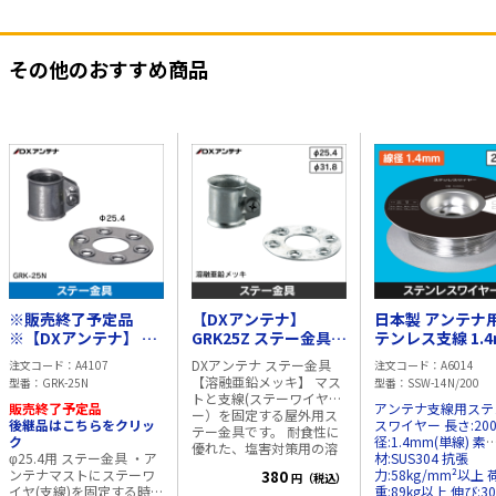
その他のおすすめ商品
※販売終了予定品
【DXアンテナ】
日本製 アンテナ
※【DXアンテナ】 ス
GRK25Z ステー金具
テンレス支線 1.
テー金具 直径
【溶融亜鉛メッキ】
200m巻 (単線)
DXアンテナ ステー金具
注文コード
A4107
注文コード
A6014
φ25.4mm用 GRK-
(φ25.4mm用)
【溶融亜鉛メッキ】 マス
型番
GRK-25N
型番
SSW-14N/200
25N (アンテナマスト
トと支線(ステーワイヤ
販売終了予定品
アンテナ支線用ステ
固定に)
ー）を固定する屋外用ス
後継品はこちらをクリッ
スワイヤー 長さ:200m 線
テー金具です。 耐食性に
ク
径:1.4mm(単線) 素
優れた、塩害対策用の溶
φ25.4用 ステー金具 ・ア
材:SUS304 抗張
融亜鉛メッキ仕様です。
ンテナマストにステーワ
力:58kg/mm²以上 
380
円（税込）
仕様・規格 ・材質： ステ
イヤ(支線)を固定する時に
重:89kg以上 伸び:3