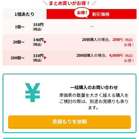
まとめ買いがお得！
1個あたり
割引価格
350
円
1
個～
—
（税込）
20
個購入の場合、
200
円
340
円
（税込）
20
個～
（税込）
お得！
200
個購入の場合、
4,000
円
330
円
（税込）
200
個～
（税込）
お得！
一括購入のお問い合わせ
単価表の数量を大きく越える購入を
ご検討の際は、別途お見積りも承り
ます。
見積もりを依頼