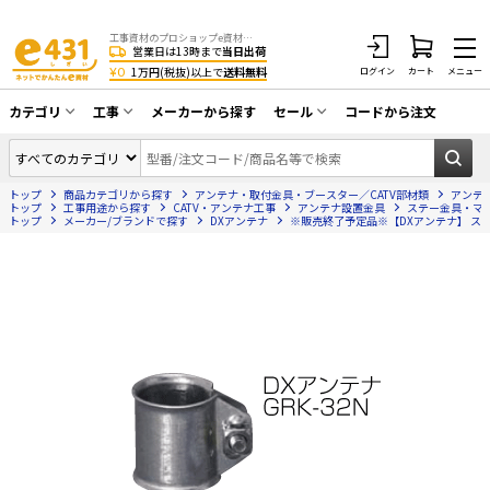
工事資材のプロショップe資材 CATV・アンテナ・防犯・光・LAN・電気・空調工事など
営業日は13時まで
当日出荷
¥0
1万円(税抜)以上で
送料無料
ログイン
カート
メニュー
カテゴリ
工事
メーカーから探す
セール
コードから注文
同軸ケーブル／テレビ用接栓／関連工具
CATV・アンテナ工事
在庫一掃セール
アンテナ・取付金具・ブースター／CATV
トップ
商品カテゴリから探す
アンテナ・取付金具・ブースター／CATV部材類
アンテ
光工事・FTTH工事
部材類
トップ
工事用途から探す
CATV・アンテナ工事
アンテナ設置金具
ステー金具・マ
トップ
メーカー/ブランドで探す
DXアンテナ
※販売終了予定品※【DXアンテナ】 ステー金
配線補助具（モール・結束バンド・テー
エアコン・換気扇工事
プ類 他）
防犯カメラ工事
防犯工事関連
LAN配線工事
HDMIケーブル・周辺機器／RCAケーブル
電話工事
電話線／コネクタ／アダプタ
電気配管工事
光ファイバー・融着接続機関連
EV充電設備工事
LANケーブル・コネクタ・関連資材/機器
照明設置工事
ネットワーク機器