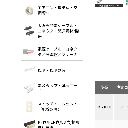
エアコン・換気扇・空
調資材
太陽光発電ケーブル・
コネクタ・関連資材/機
器
電源ケーブル／コネク
タ／分電盤／ブレーカ
照明・照明器具
電源タップ・延長コー
型番
注文
ド
スイッチ・コンセント
TKG-D20F
A50
（配線器具）
PF管/FEP管/CD管/情報
線保護管