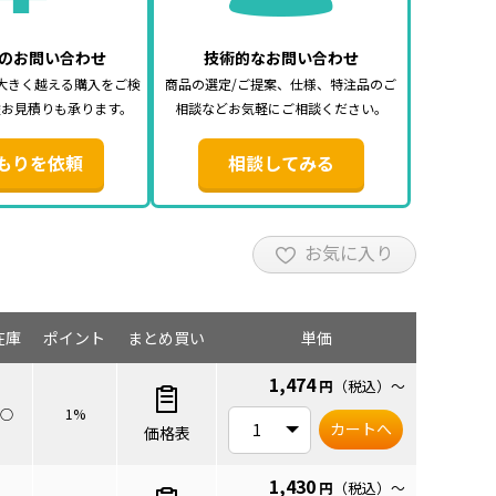
のお問い合わせ
技術的なお問い合わせ
大きく越える購入をご検
商品の選定/ご提案、仕様、特注品のご
途お見積りも承ります。
相談などお気軽にご相談ください。
もりを依頼
相談してみる
お気に入り
在庫
ポイント
まとめ買い
単価
1,474
円
（税込）
～
○
1%
カートへ
価格表
1,430
円
（税込）
～