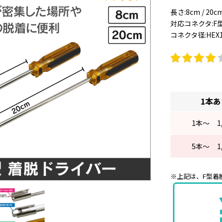
長さ:8cm / 20c
対応コネクタ:F
コネクタ径:HEX
1本
1
本～
1
5
本～
1
※上記は、F型着脱