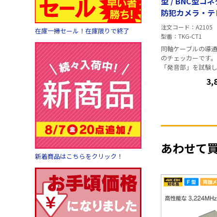
型 / BNC型コ
防犯カメラ・テ
導通検査に!
注文コード
A2105
在庫一掃セール！在庫限りで終了
型番
TKG-CT1
同軸ケーブルの導
のチェッカーです。 「本体部」
「発音部」を試験
続すると、発音およ
3,
接続状態を判別す
す。 BNC型 / F型のアダプタが付属
されているので、
カメラ系の配線 で
可能です。 発音部を本体に装着す
ると、電源がOFFに
能付 電源:単四電池×1個 (連続発
あわせて
音および発光させた
新着商品はこちらをクリック！
間連続使用が可能です) 測定
離:100m ※ご注意※ BSアンテナへ
の通電されている
ターへの電源供給
な 既に通電がされ
は、同機器をご利
ません。 (同テス