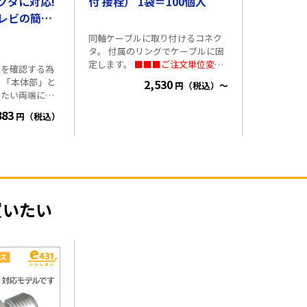
ネクタに対応!
付 接栓） 1袋＝100個入
レビの簡易
同軸ケーブルに取り付けるコネク
タ。 付属のリングでケーブルに固
定します。
■■■ご注文単位変更
通を確認する為
■■■ 「1袋100セット入 (本体
と
2,530
円（税込）～
100個、アルミリング 100個)」を
したい両端に接
ご注文単位１個といたします。 [ご
びLEDの発光で
883
注文単位１個]で[本体100個、アル
円（税込）
る事が出来ま
ミリング100個]のセットをお届け
いたします。
・1袋100セット入
テレビ系・防犯
(本体100個、リング100個) ・対応
ご利用する事が
周波数 10～3224MHz ・材質 黄
銅,ニッケルメッキ ・対応ケーブ
なる自動OFF機
ル 3C用: 3C-FB, 3C-2V, 3C-2B,
買いたい
3C-FV 4C用: S-4C-FB,4C-FV,4C-2B
場合でも、6時
5C用: S-5C-FB,5C-2V,5C-2B RG6
可能距
用:RG6/U ※5C用がモデルチェン
ジ! ケーブルストリッパーに対
配線や、ブース
応した構造に変更いたしました。
がされている様
ている配線に
用する事が出来
ターが破損する可