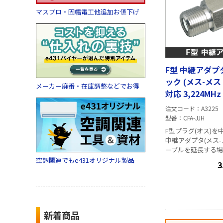
能性がございます) また、同テスタ
マスプロ・因幡電工他追加お値下げ
ーは本体から微弱
て、導通を検査す
過型 が接続されて
はご利用する事が
予めご承知下さい
F型 中継アダプ
ック (メス-メス J
メーカー廃番・在庫調整などでお得
対応 3,224MHz
注文コード
A3225
型番
CFA-JJH
F型プラグ(オス)を
中継アダプタ(メス-メ
ーブルを延長する
に接続されているF
空調関連でもe431オリジナル製品
3
アダプタの両側に
ます。 特徴 ・抜差しによる耐久性
の強い内部構造 ・対
3,
新着商品