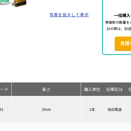
写真を拡大して表示
一括購入
単価表の数量を
討の際は、別
見積
コード
長さ
購入単位
在庫区分
91
20cm
1本
当日発送