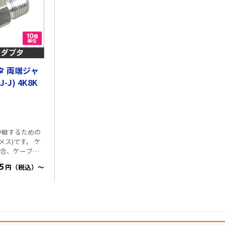
な電流を流し
る為、非電流通
いる配線系統に
出来ません。
ませ。
タ 両端ジャ
-J) 4K8K
中継するための
ス)です。 ケ
場合、ケーブル
型接栓を この
5
円（税込）～
接続して延長し
応周波数 10～
224MHz ・VSWR 1.3以下