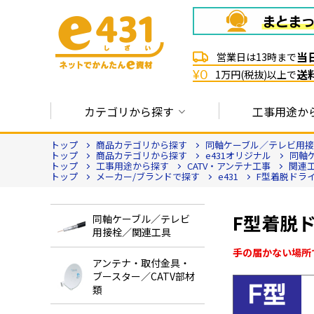
当
営業日は13時まで
送
¥0
1万円(税抜)以上で
カテゴリから探す
工事用途か
トップ
商品カテゴリから探す
同軸ケーブル／テレビ用
トップ
商品カテゴリから探す
e431オリジナル
同軸
トップ
工事用途から探す
CATV・アンテナ工事
関連
トップ
メーカー/ブランドで探す
e431
F型着脱ドライ
F型着脱ドラ
同軸ケーブル／テレビ
用接栓／関連工具
手の届かない場所
アンテナ・取付金具・
ブースター／CATV部材
類