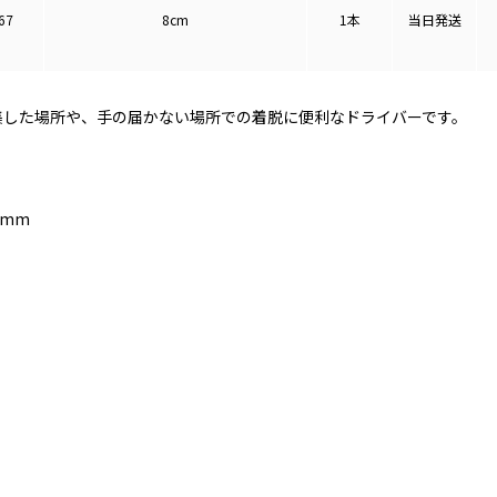
67
8cm
1本
当日発送
集した場所や、手の届かない場所での着脱に便利なドライバーです。
1mm