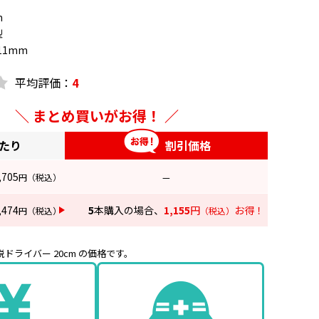
m
型
11mm
平均評価：
4
まとめ買いがお得！
あたり
割引価格
,705
円
（税込）
—
,474
5
本購入の場合、
1,155
円
お得！
円
（税込）
（税込）
ドライバー 20cm の価格です。