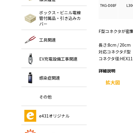
TKG-D08F
L30
ボックス・ビニル電線
管付属品・引き込みカ
バー
F型コネクタが密
工具関連
長さ:8cm / 20cm
対応コネクタ:F型
コネクタ径:HEX1
EV充電設備工事関連
詳細説明
感染症関連
拡大図
その他
e431オリジナル