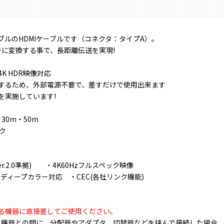
ブルのHDMIケーブルです（コネクタ：タイプA）。
号に変換する事で、長距離伝送を実現!
/4K HDR映像対応
するため、外部電源不要で、差すだけで使用出来ます
を実施しています!
・30m・50m
ク
r.2.0準拠) ・4K60Hzフルスペック映像
格・ディープカラー対応 ・CEC(各社リンク機能)
る機器に直接差してご使用ください。
ルと機器との間に、分配器やアダプタ、切替器などを挟んで接続した場合