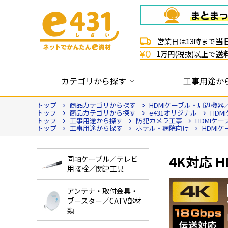
当
営業日は13時まで
送
¥0
1万円(税抜)以上で
カテゴリから探す
工事用途か
トップ
商品カテゴリから探す
HDMIケーブル・周辺機器
トップ
商品カテゴリから探す
e431オリジナル
HDM
トップ
工事用途から探す
防犯カメラ工事
HDMIケー
トップ
工事用途から探す
ホテル・病院向け
HDMI
4K対応 
同軸ケーブル／テレビ
用接栓／関連工具
アンテナ・取付金具・
ブースター／CATV部材
類