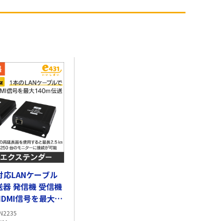
K対応LANケーブル
器 発信機 受信機
DMI信号を最大
長】
N2235