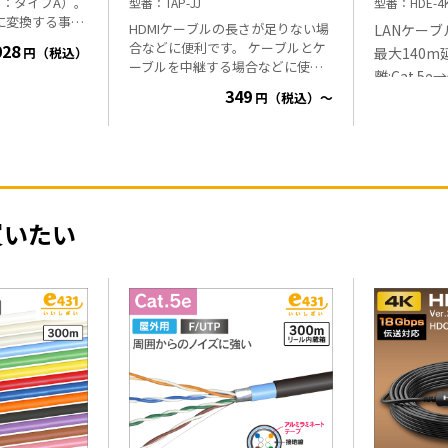
：タイプA）。
型番
TAP-JJ
型番
HDE-4
号に変換する事
HDMIケーブルの長さが足りない場
LANケーブ
ps高
合などに便利です。 ケーブルとケ
028
最大140m延長 ■特徴
円（税込）
映像対応 出力機
ーブルを中継する場合などに使用
離:Cat.5
め、外部電源不
します。 ・延長したケーブルの総
349
用出来ます ※
円（税込）～
Cat.6→
延長は、5m以下を推奨します。 ・
施しています!
弊社取り扱い
ケーブルの
本製品には、リピーター機能は含
0m・50m ケー
比較表
みません。 ・メス(Aタイプ)- メス
・対応解像度
(Aタイプ) ・コネクタ部分は金メッ
(3840x2160) 30H
・4K60Hzフル
キ採用 ・4K60Hz対応です。
販売の再延
ernet規格・デ
CEC(各社リ
延長を行うこ
買いたい
意■
当商品は、
ット内容 HD
接差してご使用
HDE-4K0
Iケーブルと機器
ー×2 再延長器(HDE-4K01LR)
やアダプタ、切
の販売は
こ
接続した場合、
、切替器の性能
映らない場合が