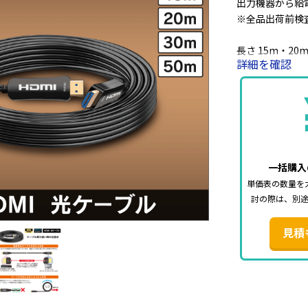
出力機器から給
※全品出荷前検
長さ 15m・20
詳細を確認
ケーブル色:ブラ
詳細
・ハイスピード(V
・Ethernet
■ご注意■
一括購入
当商品は、接続
単価表の数量を
※HDMIケー
討の際は、別
接続した場合、
場合がございま
見積