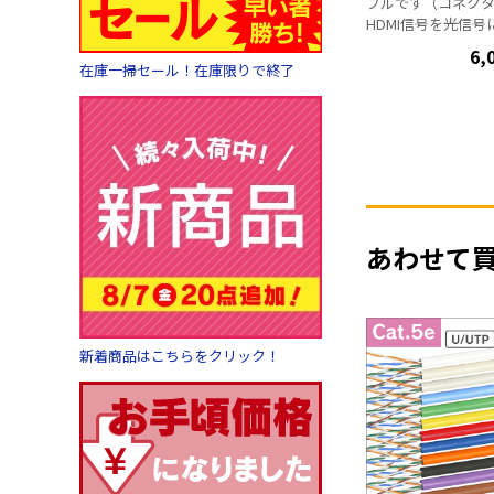
ブルです（コネクタ
HDMI信号を光信
で、長距離伝送を実現! 18Gb
6,
速伝送/4K HDR
在庫一掃セール！在庫限りで終了
器から給電するた
要で、差すだけで使
全品出荷前検査を実
長さ 15m・20m・3
ブル色:ブラック 詳細 ・ハイスピー
ド(Ver.2.0準拠) 
スペック映像 ・Eth
ィープカラー対応 ・
あわせて
ンク機能) ■ご注
接続する機器に直
ください。
※HDM
との間に、分配器
替器などを挟んで
新着商品はこちらをクリック！
分配器やアダプタ
によって、映像が
ございます。