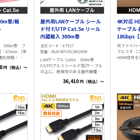
00m巻/箱
屋外用LANケーブル シール
4K対応 H
ト
ド付 F/UTP Cat.5e リール
ケーブル 
内蔵箱入 300m巻
18Gbps
e 300m巻 フ
光ファイバー
注文コード
E7527
ブルです（
型番
MLN-WFU5E/BK300R
 適応規格：
HDMI信号
LANケーブル Cat5e 300m巻
SO/IEC 11801-
で、長距離伝送を実現
F/UTP(アルミシールド型)ケーブル
8
円（税込）～
0-1:2021、IEC
速伝送/4K
の上に、耐候性のある屋外被覆の
7:2023 長さ：
器から給電
乗った2重被覆の屋外用。 ツイス
36,410
巻 （1m毎にレ
要で、差すだ
円（税込）～
トペアケーブルをさらにシールド
全品出荷前
でカバーしている為 ノイズに強い
がスムースにな
長さ 15m・
構造のケーブルです。 導体径：
くい構造になり
ブル色:ブラック 詳細 ・
0.5mm 単線 材質：軟銅線 適用規
ド(Ver.2.
格：ANSI/TIA-568.2-E、ISO/IEC
ます。 カラ
スペック映像 
11801-1 Ed1.0、JIS X 5150-
、ライトグレー
ィープカラー
1:2021、IEC 61156-5、JCS
ド（赤色）、イ
ンク
5507:2023 黒色 梱包形状：リール
ホワイト（白
接続する機
内蔵ボックス 1m毎にレングスマー
橙色）、グリー
ください。
ク付