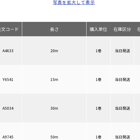
写真を拡大して表示
注文コード
長さ
購入単位
在庫区分
A4633
20m
1巻
当日発送
Y6541
15m
1巻
当日発送
A5034
30m
1巻
当日発送
A9745
50m
1巻
当日発送