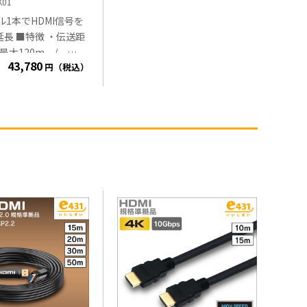
K01
ル1本でHDMI信号を
 ・伝送距
e→最大120m /
43,780
円（税込）
最大140m ※使用する
HDMIエクステンダー
質により異なります
:最大4K
z 4:4:4 ・別途
長器を使用して再度
とが出来ます ■セ
E-4K01T(発信器)・
1R(受信器)・アダプタ
ちら