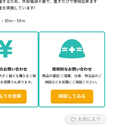
電するため、外部電源不要で、差すだけで使用出来ます
査を実施しています!
m・30m・50m
ック
er.2.0準拠) ・4K60Hzフルスペック映像
規格・ディープカラー対応 ・CEC(各社リンク機能)
のお問い合わせ
技術的なお問い合わせ
する機器に直接差してご使用ください。
大きく越える購入をご検
商品の選定/ご提案、仕様、特注品のご
ブルと機器との間に、分配器やアダプタ、切替器などを挟んで
途お見積りも承ります。
相談などお気軽にご相談ください。
分配器やアダプタ、切替器の性能によって、映像が映らない
す。
もりを依頼
相談してみる
お気に入り