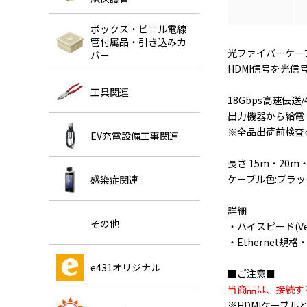
ボックス・ビニル電線
管付属品・引き込みカ
光ファイバーケー
バー
HDMI信号を光信
工具関連
18Gbps高速伝送
出力機器から給電
※全品出荷前検査
EV充電設備工事関連
長さ 15m・20m
ケーブル色:ブラッ
感染症関連
詳細
その他
・ハイスピード(Ve
・Ethernet規
e431オリジナル
■ご注意■
当商品は、接続す
※HDMIケーブ