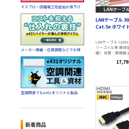
マスプロ・因幡電工他追加お値下げ
LANケーブル 3
Cat.5e ホワイ
LANケーブル Cat5
リーコイル巻 導体径：0.5mm （単
メーカー廃番・在庫調整などでお得
線） 材質：軟銅線
ANSI/TIA-568.2-E、I
17,79
1 Ed1.0、JIS X 515
61156-5、JCS 550
300mフリーコイル
ングスマーク付） ※新型の特長※
ケーブルの引出し
り、ひっかかりに
空調関連でもe431オリジナル製品
ました ※同色で3巻～・6巻～の場
合に、単価が安くなり
ー ブルー（水色）
（薄灰色）、レッ
エロー（黄色）、 
新着商品
色）、オレンジ（