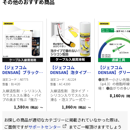
その他のおすすめ商品
【ジェフコム
【ジェフコム
【ジェフコム
DENSAN】ブラックジ
DENSAN】泡タイプ
DENSAN】グリ
ェット 入線潤滑剤 ケ
入線潤滑剤 ケーブル
リムライン（30
●業界一小さい先端
注文コード
A0775
注文コード
A1224
ーブル入線スプレー
入線スプレー シリコ
GX-3530J
（φ4.3）の樹脂呼
型番
BJ-420
型番
AC-4200
シリコン配合 BJ-420
ン配合
場！ ●曲がりの多
入線活性剤 ・シリコン入
入線活性剤 泡タイプ ・
パイプも楽々通る！
りでスルスル滑る ・パイ
シリコン入りでスルスル
8,160
円（税
配線に強い！ ●超
プの奥まで飛ぶ「強力噴
滑る ・泡スプレー式で、
端金具φ4.3mm ●
射」 ・先端が曲がるフレ
「飛散せず無駄が無
イストタイプφ3.5m
1,580
1,860
円（税込）～
円（税込）～
キノズルで、狭い場所に
い」「垂れにくい」「汚
日本製 ●便利な収
も噴射可能 ・内容量
れない」 ・散布した場所
ス付（CD管） ■ 仕様 ・
420ml メーカー名:デンサ
が分かりやすく、無駄な
線径：φ3.5mm ・
お探しの商品が適切なカテゴリーに掲載されていなかった際は、
ン ■沖縄への配送時のご
く使える ・ウエス不要 ・
15m ・質量：0.40k
注意■ 同品は航空便への
内容量 420ml メーカー名:
ご面倒ですが
サポートセンター
までご一報頂けますでしょう
体破断荷重：
積載が出来ない商品で
デンサン ■沖縄への配送