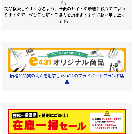
0.9kN（100kgf） 
か。
す。 よって、同品をご注
時のご注意■ 同品は航空
質：PET ・原産国
商品検索しやすくなるよう、今後のサイトの改善に役立ててまい
文頂いた場合は、沖縄へ
便への積載が出来ない商
の配送到着日時指定を お
品です。 よって、同品を
りますので、ぜひご理解とご協力を頂きますようお願い申し上げ
約束出来ない商品です。
ご注文頂いた場合は、沖
ます。
ご理解の程宜しくお願い
縄への配送到着日時指定
致します。
を お約束出来ない商品で
す。ご理解の程宜しくお
願い致します。
価格と品質の両立を追求したe431のプライベートブランド製
品