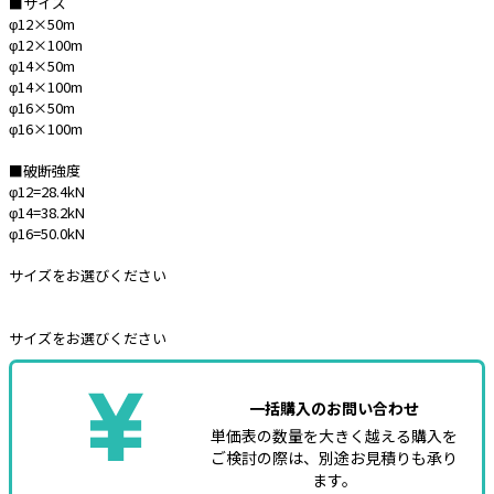
■サイズ
φ12×50m
e431オリジナル
φ12×100m
φ14×50m
暑さ対策
φ14×100m
φ16×50m
販売終了品
φ16×100m
■破断強度
φ12=28.4kN
φ14=38.2kN
φ16=50.0kN
サイズをお選びください
サイズをお選びください
一括購入のお問い合わせ
単価表の数量を大きく越える購入を
ご検討の際は、別途お見積りも承り
ます。