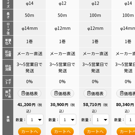
サイズ
φ14
φ12
φ12
φ14
長さ
50m
50m
100m
100m
ロープ径
φ14mm
φ12mm
φ12mm
φ14m
単位
購入
1巻
1巻
1巻
1巻
区分
在庫
メーカー直送
メーカー直送
メーカー直送
メーカー
3～5営業日で
3～5営業日で
3～5営業日で
3～5営業
状況
在庫
発送
発送
発送
発送
ント
ポイ
0%
0%
0%
0%
まとめ
買い
価格表
価格表
価格表
価格
41,200
30,900
58,710
80,340
円
（税
円
（税
円
（税
円
込）
込）
込）
込）
単価
数量：
数量：
数量：
数量：
カートへ
カートへ
カートへ
カート