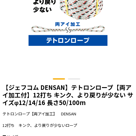
太陽光発電工事
エアコン・換気扇・空調資材
太陽光発電ケーブル・コネクタ・関連資
ホテル・病院向け
材/機器
電源ケーブル／コネクタ／分電盤／ブレ
ーカ
照明・照明器具
電源タップ・延長コード
スイッチ・コンセント（配線器具）
PF管/FEP管/CD管/情報線保護管
【ジェフコム DENSAN】テトロンロープ【両ア
ボックス・ビニル電線管付属品・引き込
みカバー
イ加工付】12打ち キンク、より戻りが少ない サ
イズφ12/14/16 長さ50/100m
工具関連
EV充電設備工事関連
テトロンロープ【両アイ加工】 DENSAN
感染症関連
12打ち キンク、より戻りが少ないロープ
その他