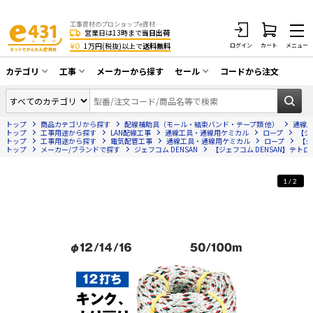
工事資材のプロショップe資材 CATV・アンテナ・防犯・光・LAN・電気・空調工事など
営業日は13時まで
当日出荷
¥0
1万円(税抜)以上で
送料無料
ログイン
カート
メニュー
カテゴリ
工事
メーカーから探す
セール
コードから注文
同軸ケーブル／テレビ用接栓／関連工具
CATV・アンテナ工事
在庫一掃セール
アンテナ・取付金具・ブースター／CATV
トップ
商品カテゴリから探す
配線補助具（モール・結束バンド・テープ類 他）
通線
光工事・FTTH工事
部材類
トップ
工事用途から探す
LAN配線工事
通線工具・通線用ケミカル
ロープ
【ジ
トップ
工事用途から探す
電気配管工事
通線工具・通線用ケミカル
ロープ
【ジ
トップ
配線補助具（モール・結束バンド・テー
メーカー/ブランドで探す
ジェフコム DENSAN
【ジェフコム DENSAN】テトロン
エアコン・換気扇工事
プ類 他）
防犯カメラ工事
防犯工事関連
1/2
LAN配線工事
HDMIケーブル・周辺機器／RCAケーブル
電話工事
電話線／コネクタ／アダプタ
電気配管工事
光ファイバー・融着接続機関連
EV充電設備工事
LANケーブル・コネクタ・関連資材/機器
照明設置工事
ネットワーク機器