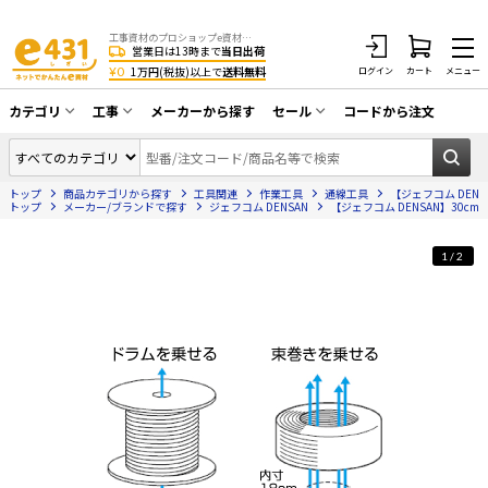
工事資材のプロショップe資材 CATV・アンテナ・防犯・光・LAN・電気・空調工事など
営業日は13時まで
当日出荷
¥0
1万円(税抜)以上で
送料無料
ログイン
カート
メニュー
カテゴリ
工事
メーカーから探す
セール
コードから注文
同軸ケーブル／テレビ用接栓／関連工具
CATV・アンテナ工事
在庫一掃セール
アンテナ・取付金具・ブースター／CATV
トップ
商品カテゴリから探す
工具関連
作業工具
通線工具
【ジェフコム DENS
光工事・FTTH工事
部材類
トップ
メーカー/ブランドで探す
ジェフコム DENSAN
【ジェフコム DENSAN】30c
配線補助具（モール・結束バンド・テー
エアコン・換気扇工事
プ類 他）
1/2
防犯カメラ工事
防犯工事関連
LAN配線工事
HDMIケーブル・周辺機器／RCAケーブル
電話工事
電話線／コネクタ／アダプタ
電気配管工事
光ファイバー・融着接続機関連
EV充電設備工事
LANケーブル・コネクタ・関連資材/機器
照明設置工事
ネットワーク機器