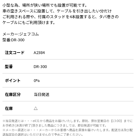
小型な為、場所が狭い場所でも設置が可能です。
車の空きスペースに設置して、ケーブルを引き出したい分だけ
e431オリジナル
ご利用される際や、付属のスタッドを4本設置すると、タバ巻きの
ケーブルにもご利用頂けます。
暑さ対策
販売終了品
メーカー:ジェフコム
型番:DR-300
注文コード
A2384
型番
DR-300
ポイント
0%
在庫区分
当日発送
在庫
△
※当日発送とは・・・e431から商品をお届けいたします。原則、弊社営業日の【13:00】までに
お手続き(決済が終了)頂きました商品につきましては、即日発送が可能です。
※メーカー直送とは・・・メーカーからお客様へ商品を直接お届けいたします。配送方法及び配
送指定日の選択はいただけませんので予めご了承ください。