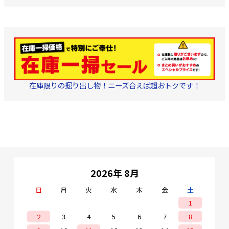
在庫限りの掘り出し物！ニーズ合えば超おトクです！
2026年 8月
日
月
火
水
木
金
土
1
2
3
4
5
6
7
8