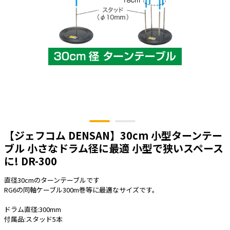
太陽光発電工事
エアコン・換気扇・空調資材
太陽光発電ケーブル・コネクタ・関連資
ホテル・病院向け
材/機器
電源ケーブル／コネクタ／分電盤／ブレ
ーカ
照明・照明器具
電源タップ・延長コード
スイッチ・コンセント（配線器具）
【ジェフコム DENSAN】30cm 小型ターンテー
PF管/FEP管/CD管/情報線保護管
ブル 小さなドラム径に最適 小型で狭いスペース
ボックス・ビニル電線管付属品・引き込
みカバー
に! DR-300
工具関連
直径30cmのターンテーブルです
RG6の同軸ケーブル300m巻等に最適なサイズです。
EV充電設備工事関連
ドラム直径:300mm
感染症関連
付属品:スタッド5本
その他