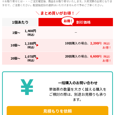
※お取り寄せとは・・・ご注文確定後、商品をお取り寄せいたします。入荷次第の出荷となりま
すので、ご注意ください。配送指定日の選択はいただけませんので予めご了承ください。
まとめ買いがお得！
1個あたり
割引価格
1,408
円
1
個～
—
（税込）
10
個購入の場合、
2,200
円
1,188
円
（税込）
10
個～
（税込）
お得！
20
個購入の場合、
6,600
円
1,078
円
（税込）
20
個～
（税込）
お得！
一括購入のお問い合わせ
単価表の数量を大きく越える購入を
ご検討の際は、別途お見積りも承り
ます。
見積もりを依頼