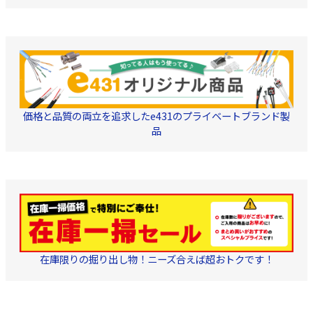
ター端子(dB)： -20 ・電
の取付金具は家屋の壁面
2B, 3C-FV 4C用: S-4
品:F-5×4、防水キャップ
源：DC15V/0.14A ・寸
などにスッキリと取付け
FB,4C-FV,4C-2B 5C用
×2 出力モニター端子付
法：
でき、壁面からの突出し
5C-FB,5C-2V,5C-2B
(-20dB) U43Aの後継品で
87(H)×113(W)×54
サイズもわずか約
す。詳細スペックはペー
・重量：約320g セット品
11.3cm(壁面に平行に取
ジ下「詳細説明 CU43A後
【電源部(BPS6W)
付けた場合)。美しく建物
継品 スペック比較表」
格】 ・使用周波数(
のデザインにマッチしま
をご覧ください
MHz)：10～3224 ・電源/
す。 ●ブースターの背面
消費電力(V/W)：
取付 別途背面にブースタ
AC100(50/60Hz)/
ーを取り付けられる構造
ンテナ給電時） ・重畳電
を採用。 従来のようにブ
価格と品質の両立を追求したe431のプライベートブランド製
源(V/A)：DC15/最大:
ースターが露出して住宅
・入出力インピーダ
の外観を損ねません。 ●
品
(Ω)：75(F形) ・使用温度
耐久性に優れていま
範囲(℃)：－10～＋40
す。 ・耐候性に優れた
寸法(高さ×幅×奥行
樹脂カバーでアンテナ素
56×105×34 ・質量(g)：
子を覆い、雨や塩害によ
175 ■お得な4K8K対応セ
るアンテナ素子の性能劣
ット 1セット = 増
化を防止します。 ・溶融
+ BSアンテナ1台 
亜鉛メッキ処理の取付金
器 - マスプロ電工製
具は、サビに強く、高耐
EP3UBCB ・BS／C
久性を実現しました。 受
テナ - マスプロ電工
信チャンネル:UHF13～52
BCL45RL（セットは
インピーダンス:75Ω 動作
ら
）／BCL45RL（B
利得:7.8～9.8dB 前後
在庫限りの掘り出し物！ニーズ合えば超おトクです！
（セットは
こちら
）
比:9~18dB 電圧定在波
比:2.5以下 寸
法:590x220x113mm 適合
マスト径:φ22～49mm 付
属品 防水キャップ、壁面