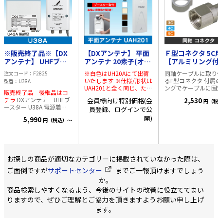
45dB/35dB/30dB対応 ・
高シールド・低雑音
直マストだけでなく
高シールド・低雑音
UHF1.5dB以下 シール
スト取付金具の付換
UHF 1.5dB以下、BS/CS
ドケースにはダイキャス
水平マストにも取付
7.0dB以下 シールドケ
ト一体型の構造を採用。
可能です。 給電線
ースにはダイキャスト一
シールド性能を強化。
ートや断線の異常お
体型の構造を採用。シー
外来電波の影響・電波の
せ機能付の電源部
ルド性能を強化。 外来
漏洩を防ぎます。 経年
(BPDS6WB)が付属
※販売終了品※【DX
【DXアンテナ】 平面
Ｆ型コネクタ 5C
電波の影響・電波の漏洩
劣化にも強いため、長く
す。 仕様・規格 ・使用周
アンテナ】 UHFブー
アンテナ 20素子(オフ
【アルミリング付
を防ぎます。 経年劣化
安心してお使い頂けま
波数(MHz)： 470～
スター U38A 38dB
ホワイト)
軸ケーブル用接栓
にも強いため、長く安心
す。 ・電源部プラグ ト
CS/BS-IF 1032～32
※白色はUH20Aにて出荷
同軸ケーブルに取り
注文コード
F2825
袋＝100個入
してお使い頂けます。 ・
ラッキング防止加工 ・電
実用入力レベル範囲
いたします ※仕様/形状は
るF型コネクタ 付属
型番
U38A
電源部プラグ トラッキ
源部は、15V600mAで余
(dBμV) UHF：4
UAH201と全く同じ、ただ
ングでケーブルに固
販売終了品 後継品はコ
ング防止加工 ・電源部
裕ある設計 ・各メーカー
59dBμV（入力調整
型番と表面の印刷が違う
ます。
■■■ご注文
チラ
DXアンテナ UHFブ
会員様向け特別価格(会
2,530
は、15V600mAで余裕あ
のアンテナで動作確認済
ず） CS/BS：4
円（税
商品です
※新たにグレー
変更■■■ 「1袋10
ースター U38A 電源着脱
る設計 ・各メーカーのア
■附属品 F型接栓（5Cケ
員登録、ログインで公
63dBμV（入力調整
色が加わって5色となりま
ト入 (本体100個
型 38dB ・F型入・出力端
ンテナで動作確認済 ■附
ーブル用） 4個 防水キ
ず） ・標準利得(
した UHF平面アンテナ
ミリング 100個)」
開)
5,990
円（税込）～
子 ・利得調整ボリューム
属品 F型接栓（5Cケーブ
ャップ（大） 2個 取扱
UHF：41dB（38～
20素子相当(強・中電界
文単位１個といたし
付 ・UHF増幅用 ・電源分
ル用） 5個 防水キャッ
説明書 1部
44dB） CS/BS
用) DX UAH201 偏波面:水
す。 [ご注文単位１個
離形 ・高入力対応時のア
プ（大） 3個 取扱説明
27(24～30)/35(32
平偏波用 <主な特長> ●
[本体100個、アル
ッテネータ付 仕様 電源/
書 1部
38)dB（1032MHz/
高利得タイプ。 ・従来の
グ100個]のセット
消費電力
チルト） ・定格出
家庭用八木式アンテナと
けいたします。
・1
(V/W):AC100V/2.0,
お探しの商品が適切なカテゴリーに掲載されていなかった際は、
(dBμV)： UHF
遜色のない性能を発揮
セット入 (本体10
2.8W DC15V/0.07A, 寸
103dBμV(9波)
し、アンテナ利得7.8～
アルミリング 100個
ご面倒ですが
サポートセンター
までご一報頂けますでしょう
法・増幅部(高
CS/BS：
9.8dB(標準値)を実現。20
応周波数 10～
か。
さ)84×(幅)90×(奥行
93/101dBμV（103
素子形の家庭用八木式ア
3224MHz 4K8K対
き)47mm ・電源部:
商品検索しやすくなるよう、今後のサイトの改善に役立ててまい
50波） ・利得調整
ンテナと同等の利得を実
材質 本体:黄銅,ニッ
(高さ)97×(幅)70×(奥行
(dB)： 0～-10以
現した地上デジタル放送
メッキ リング:ア
りますので、ぜひご理解とご協力を頂きますようお願い申し上げ
き)35mm 適合マスト
可変） ・雑音指数(dB)：
用平面アンテナです。 ●
金 ・対応ケーブル 
ます。
経:φ22～49mm 質
3以下・8以下 ・出力モニ
薄型の本体構造。 ・独自
用: 3C-FB, 3C-2V, 
量:0.22kg + 0.2kg 付属