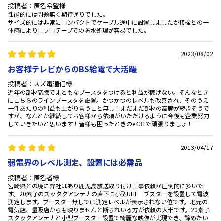
投稿者：匿名希望様
性能的には問題無く期待通りでした。
サイズ的には非常にコンパクトでケーブル途中に設置しましたが接栓との一
体感によりニフコテープでの防水処理が容易でした。
2023/08/02
お客様テレビからのBS給電で大活躍
投稿者：スズ電通信様
近年の部材高騰でまともなブースタをつけると利益が稼げない。そんなとき
にこちらのラインブースタを設置。かつかつのレベルも改善され、そのうえ
一件あたりの利益も上がり言うこと無し！まだまだ部材の高騰が続きそうで
すが、なんとか継続してお客様から依頼がいただけるように今後も企業努力
していきたいと思います！皆様も困ったときのe431で頑張りましょ！
2013/04/17
弱電界のレベル測定、設置には必需品
投稿者：匿名者様
宮崎県との境に弊社はあり鹿児島放送取り付け工事依頼が圧倒的に多いで
す。20素子のスッタクアンテナの直下に小型UHF ブスターを設置して電波
測定します。ブースター無しでは測定レベルが表示されない位です。地元の
電気店、量販店からも映りませんと断られいる方が依頼の大半です。20素子
スタックアンテナと小型ブースター設置で綺麗な映像が実現でき、諦めたい