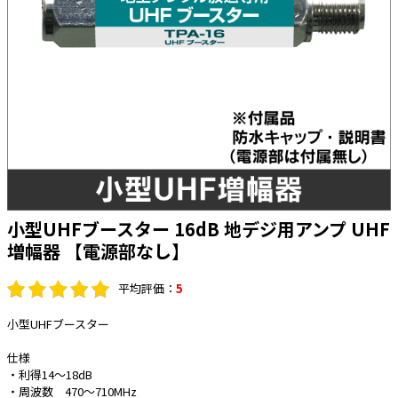
太陽光発電工事
エアコン・換気扇・空調資材
太陽光発電ケーブル・コネクタ・関連資
ホテル・病院向け
材/機器
電源ケーブル／コネクタ／分電盤／ブレ
ーカ
照明・照明器具
電源タップ・延長コード
スイッチ・コンセント（配線器具）
小型UHFブースター 16dB 地デジ用アンプ UHF
PF管/FEP管/CD管/情報線保護管
増幅器 【電源部なし】
ボックス・ビニル電線管付属品・引き込
みカバー
平均評価：
5
工具関連
小型UHFブースター
EV充電設備工事関連
仕様
感染症関連
・利得14～18dB
・周波数 470～710MHz
その他