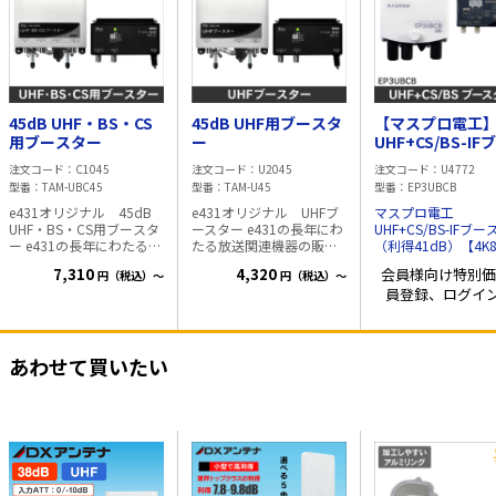
45dB UHF・BS・CS
45dB UHF用ブースタ
【マスプロ電工
用ブースター
ー
UHF+CS/BS-I
ター（利得41dB
注文コード
C1045
注文コード
U2045
注文コード
U4772
【4K8K対応品】
型番
TAM-UBC45
型番
TAM-U45
型番
EP3UBCB
EP3UBCB
e431オリジナル 45dB
e431オリジナル UHFブ
マスプロ電工
UHF・BS・CS用ブースタ
ースター e431の長年にわ
UHF+CS/BS-IFブ
ー e431の長年にわたる放
たる放送関連機器の販売/
（利得41dB）【4K
送関連機器の販売/開発実
開発実績と、ブースター
応品】 EP3UBCB 4
7,310
4,320
会員様向け特別価
円（税込）～
円（税込）～
績と、ブースター販売実
販売実績から得たノウハ
利得で弱電界地域で
員登録、ログイ
績から得たノウハウをこ
ウをこの商品の開発に注
裕の受信システムが
の商品の開発に注ぎ込み
ぎ込みました。 お客様の
できます。 BS/CS
ました。 お客様のニーズ
ニーズやお困りごとを直
レベル調整は、スイ
やお困りごとを直接伺っ
接伺ってきたe431だから
切替で0dB、ATT:-1
てきたe431だからでき
あわせて買いたい
できた、プロ向け特化型
EQ:-8dBの3段階に
た、プロ向け特化型のブ
のブースターです。 ・高
できます。 EQ(イコ
ースターです。 ・UHF部
利得 45dB 業界トップ
ザー)特性は、
は高利得 45dB 業界ト
クラス ブースター利得
1032MHz:-8dB/322
ップクラス ブースター
45dBと業界トップクラ
でBSローチャンネ
利得45dBと業界トップク
ス。 余裕ある利得で設
力オーバーに対応可
ラス。 余裕ある利得で
置場所・地域を選ばずご
す。 優れたシール
設置場所・地域を選ばず
利用いただけます。
を持つ高シールド特
ご利用いただけます。
45dB/35dB/30dB対応 ・
製品です。 増幅部