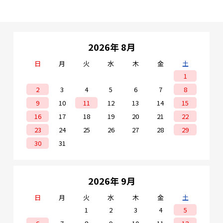
マスト取付金具、マスト
押さえ金具、 六角組ボル
ト×2、スパナ、5Cコネ
クタ 平面アンテナ20素子
相当(垂直偏波用)は
こちら
のページ
からご購入頂け
2026年 8月
ます。
日
月
火
水
木
金
土
1
2
3
4
5
6
7
8
9
10
11
12
13
14
15
16
17
18
19
20
21
22
23
24
25
26
27
28
29
30
31
2026年 9月
日
月
火
水
木
金
土
1
2
3
4
5