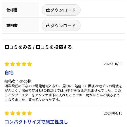
仕様書
ダウンロード
説明書
ダウンロード
口コミをみる / 口コミを投稿する
2025/10/03
自宅
投稿者：chop様
河岸段丘の下なので弱電地域となり、周りに3階建てに囲まれ地デジの電波を
捉えにくい場所でTAM-UBC45だけでは地デジを捉えきれませんでした。この
ラインブースターをアンテナ直下に入れたことでキー局がほとんど映るよう
になりました。買ってよかったです。
2024/04/10
コンパクトサイズで施工性良し