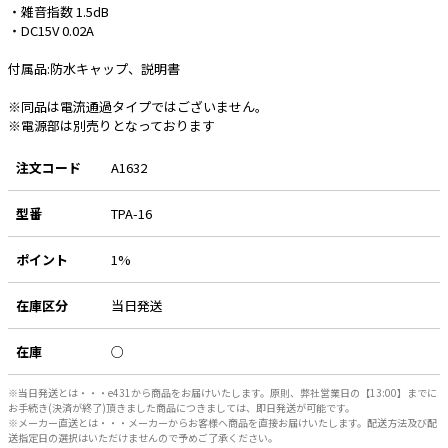
・雑音指数 1.5dB
・DC15V 0.02A
e431オリジナル
付属品:防水キャップ、説明書
暑さ対策
※同品は電流通過タイプではございません。
販売終了品
※電源部は別売りとなっております
注文コード
A1632
型番
TPA-16
ポイント
1%
在庫区分
当日発送
在庫
○
※当日発送とは・・・e431から商品をお届けいたします。原則、弊社営業日の【13:00】までに
お手続き(決済が終了)頂きました商品につきましては、即日発送が可能です。
※メーカー直送とは・・・メーカーからお客様へ商品を直接お届けいたします。配送方法及び配
送指定日の選択はいただけませんので予めご了承ください。