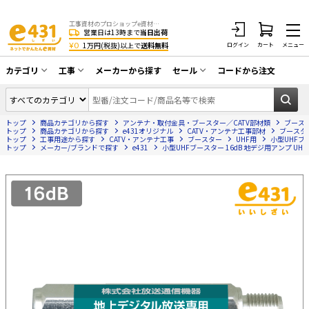
工事資材のプロショップe資材 CATV・アンテナ・防犯・光・LAN・電気・空調工事など
営業日は13時まで
当日出荷
¥0
1万円(税抜)以上で
送料無料
ログイン
カート
メニュー
カテゴリ
工事
メーカーから探す
セール
コードから注文
同軸ケーブル／テレビ用接栓／関連工具
CATV・アンテナ工事
在庫一掃セール
アンテナ・取付金具・ブースター／CATV
トップ
商品カテゴリから探す
アンテナ・取付金具・ブースター／CATV部材類
ブース
光工事・FTTH工事
部材類
トップ
商品カテゴリから探す
e431オリジナル
CATV・アンテナ工事部材
ブースタ
トップ
工事用途から探す
CATV・アンテナ工事
ブースター
UHF用
小型UHFブ
トップ
配線補助具（モール・結束バンド・テー
メーカー/ブランドで探す
e431
小型UHFブースター 16dB 地デジ用アンプ U
エアコン・換気扇工事
プ類 他）
防犯カメラ工事
防犯工事関連
LAN配線工事
HDMIケーブル・周辺機器／RCAケーブル
電話工事
電話線／コネクタ／アダプタ
電気配管工事
光ファイバー・融着接続機関連
EV充電設備工事
LANケーブル・コネクタ・関連資材/機器
照明設置工事
ネットワーク機器