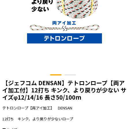
太陽光発電工事
エアコン・換気扇・空調資材
太陽光発電ケーブル・コネクタ・関連資
ホテル・病院向け
材/機器
電源ケーブル／コネクタ／分電盤／ブレ
ーカ
照明・照明器具
電源タップ・延長コード
スイッチ・コンセント（配線器具）
PF管/FEP管/CD管/情報線保護管
【ジェフコム DENSAN】テトロンロープ【両ア
ボックス・ビニル電線管付属品・引き込
みカバー
イ加工付】12打ち キンク、より戻りが少ない サ
イズφ12/14/16 長さ50/100m
工具関連
EV充電設備工事関連
テトロンロープ【両アイ加工】 DENSAN
感染症関連
12打ち キンク、より戻りが少ないロープ
その他