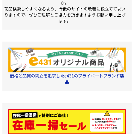
0.9kN（100kgf） 
か。
す。 よって、同品をご注
時のご注意■ 同品は航空
質：PET ・原産国
商品検索しやすくなるよう、今後のサイトの改善に役立ててまい
文頂いた場合は、沖縄へ
便への積載が出来ない商
の配送到着日時指定を お
品です。 よって、同品を
りますので、ぜひご理解とご協力を頂きますようお願い申し上げ
約束出来ない商品です。
ご注文頂いた場合は、沖
ます。
ご理解の程宜しくお願い
縄への配送到着日時指定
致します。
を お約束出来ない商品で
す。ご理解の程宜しくお
願い致します。
価格と品質の両立を追求したe431のプライベートブランド製
品