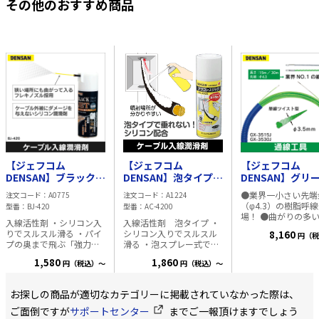
その他のおすすめ商品
【ジェフコム
【ジェフコム
【ジェフコム
DENSAN】ブラックジ
DENSAN】泡タイプ
DENSAN】グリ
ェット 入線潤滑剤 ケ
入線潤滑剤 ケーブル
リムライン（30
●業界一小さい先端
注文コード
A0775
注文コード
A1224
ーブル入線スプレー
入線スプレー シリコ
GX-3530J
（φ4.3）の樹脂呼
型番
BJ-420
型番
AC-4200
シリコン配合 BJ-420
ン配合
場！ ●曲がりの多
入線活性剤 ・シリコン入
入線活性剤 泡タイプ ・
パイプも楽々通る！
りでスルスル滑る ・パイ
シリコン入りでスルスル
8,160
円（税
配線に強い！ ●超
プの奥まで飛ぶ「強力噴
滑る ・泡スプレー式で、
端金具φ4.3mm ●
射」 ・先端が曲がるフレ
「飛散せず無駄が無
イストタイプφ3.5m
1,580
1,860
円（税込）～
円（税込）～
キノズルで、狭い場所に
い」「垂れにくい」「汚
日本製 ●便利な収
も噴射可能 ・内容量
れない」 ・散布した場所
ス付（CD管） ■ 仕様 ・
420ml メーカー名:デンサ
が分かりやすく、無駄な
線径：φ3.5mm ・
お探しの商品が適切なカテゴリーに掲載されていなかった際は、
ン ■沖縄への配送時のご
く使える ・ウエス不要 ・
15m ・質量：0.40k
注意■ 同品は航空便への
内容量 420ml メーカー名:
ご面倒ですが
サポートセンター
までご一報頂けますでしょう
体破断荷重：
積載が出来ない商品で
デンサン ■沖縄への配送