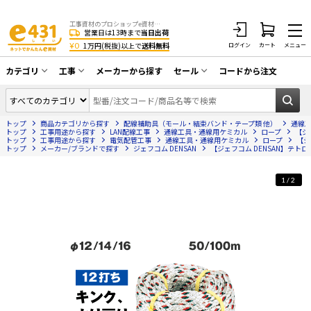
工事資材のプロショップe資材 CATV・アンテナ・防犯・光・LAN・電気・空調工事など
営業日は13時まで
当日出荷
¥0
1万円(税抜)以上で
送料無料
ログイン
カート
メニュー
カテゴリ
工事
メーカーから探す
セール
コードから注文
同軸ケーブル／テレビ用接栓／関連工具
CATV・アンテナ工事
在庫一掃セール
アンテナ・取付金具・ブースター／CATV
トップ
商品カテゴリから探す
配線補助具（モール・結束バンド・テープ類 他）
通線
光工事・FTTH工事
部材類
トップ
工事用途から探す
LAN配線工事
通線工具・通線用ケミカル
ロープ
【ジ
トップ
工事用途から探す
電気配管工事
通線工具・通線用ケミカル
ロープ
【ジ
トップ
配線補助具（モール・結束バンド・テー
メーカー/ブランドで探す
ジェフコム DENSAN
【ジェフコム DENSAN】テトロン
エアコン・換気扇工事
プ類 他）
防犯カメラ工事
防犯工事関連
1/2
LAN配線工事
HDMIケーブル・周辺機器／RCAケーブル
電話工事
電話線／コネクタ／アダプタ
電気配管工事
光ファイバー・融着接続機関連
EV充電設備工事
LANケーブル・コネクタ・関連資材/機器
照明設置工事
ネットワーク機器