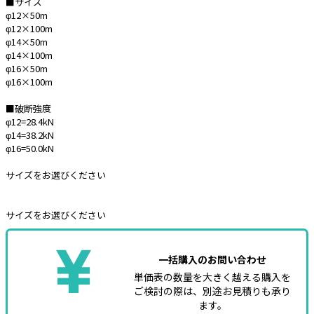
■サイズ
φ12×50m
e431オリジナル
φ12×100m
φ14×50m
暑さ対策
φ14×100m
φ16×50m
販売終了品
φ16×100m
■破断強度
φ12=28.4kN
φ14=38.2kN
φ16=50.0kN
サイズをお選びください
サイズをお選びください
一括購入のお問い合わせ
単価表の数量を大きく越える購入を
ご検討の際は、別途お見積りも承り
ます。