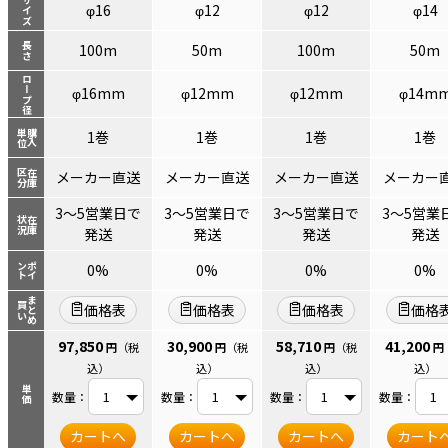
サイズ
φ16
φ12
φ12
φ14
長さ
100m
50m
100m
50m
ロープ径
φ16mm
φ12mm
φ12mm
φ14m
単位
購入
1巻
1巻
1巻
1巻
区分
在庫
メーカー直送
メーカー直送
メーカー直送
メーカー
3～5営業日で
3～5営業日で
3～5営業日で
3～5営業
状況
在庫
発送
発送
発送
発送
ント
ポイ
0%
0%
0%
0%
まとめ
買い
価格表
価格表
価格表
価格
97,850
30,900
58,710
41,200
円
（税
円
（税
円
（税
円
込）
込）
込）
込）
単価
数量：
数量：
数量：
数量：
カートへ
カートへ
カートへ
カート