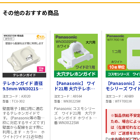
その他のおすすめ商品
テレホンガイド 直径
【Panasonic】 ワイ
【Panasonic】
9.5mm WN3021SW
ド21用 大穴テレホン
モシリーズ ワイド
相当品 (ワイド21対応
ガイド WN3022SW
1コ用プレート
注文コード
A3020
注文コード
A9564
注文コード
A0689
品) ホワイト
WTF7001W
型番
TCU-302
型番
WN3022SW
型番
WTF7001W
壁面端子 1個口用に適応
Panasonic コスモシリー
するテレホンガイドで
ズ ワイド21用 大穴テ
※製品供給不安
す。 (Panasonic等の取付
レホンガイド ホワイト 型
ため、場合によ
枠に対応するサイズです)
番:WN3022SW
壁面から配線を出す際に
は（在庫切れな
利用します ・カラー ホ
の）ご迷惑をお
ワイト(ワイド21近似色)
Panasonic コスモ
する場合がござ