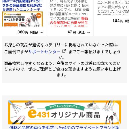
来モデルから樹脂ケース
F型ピン付接栓 4C-FBケー
いて、電柱間より外線を
品と比較すると、3.2
を外し、簡易的なF型接栓
ブルの製品はこちらをク
建造物に引込む際に 使用
までの損失が少なく
を装着したエコノミーモ
リック
するものです。 材質:硬鋼
り安定した 4K8K放
デル CATV/UHF(地上波デ
線(溶融亜鉛メッキ) PVC
聴が可能となります
ジタル放送)と衛星放送
サイズ:長さ136mm
製品
184
円（税
(BS/CS)に分波する場合に
の金属部分に白錆が発生
使用します。 50cmのケ
している場合、お客様に
ーブルが既に付いている
ご心配いただくことなく
360
47
円（税込）～
円（税込）～
ので、すぐに設置が可能
お使いいただけます。 白
です。 ・周波数 10～
錆は、一般的に金属表面
3,224MHz対応 VHF/UHF
に空気中の水分や酸素と
お探しの商品が適切なカテゴリーに掲載されていなかった際は、
側:10-770MHz BS/CS
反応して生じるものであ
ご面倒ですが
サポートセンター
までご一報頂けますでしょう
側:1032-3224MHz ・S-
り、外観上の変化を もた
4C-FB 2重シールド 同軸
らすことがありますが、
か。
ケーブル採用 ・ケーブル
製品の機能や性能には影
商品検索しやすくなるよう、今後のサイトの改善に役立ててまい
長 50cm F型コネクタ
響を及ぼしません。
引留
りますので、ぜひご理解とご協力を頂きますようお願い申し上げ
付 ・包装/PE袋で簡易包
具・引留金具
装 ご注文最小単位:10個
ます。
価格と品質の両立を追求したe431のプライベートブランド製