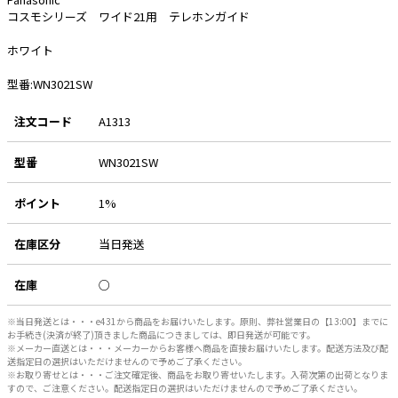
コスモシリーズ ワイド21用 テレホンガイド
e431オリジナル
ホワイト
暑さ対策
型番:WN3021SW
販売終了品
注文コード
A1313
型番
WN3021SW
ポイント
1%
在庫区分
当日発送
在庫
○
※当日発送とは・・・e431から商品をお届けいたします。原則、弊社営業日の【13:00】までに
お手続き(決済が終了)頂きました商品につきましては、即日発送が可能です。
※メーカー直送とは・・・メーカーからお客様へ商品を直接お届けいたします。配送方法及び配
送指定日の選択はいただけませんので予めご了承ください。
※お取り寄せとは・・・ご注文確定後、商品をお取り寄せいたします。入荷次第の出荷となりま
すので、ご注意ください。配送指定日の選択はいただけませんので予めご了承ください。