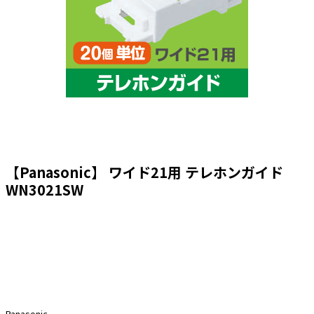
太陽光発電工事
エアコン・換気扇・空調資材
太陽光発電ケーブル・コネクタ・関連資
ホテル・病院向け
材/機器
電源ケーブル／コネクタ／分電盤／ブレ
ーカ
照明・照明器具
電源タップ・延長コード
スイッチ・コンセント（配線器具）
【Panasonic】 ワイド21用 テレホンガイド
PF管/FEP管/CD管/情報線保護管
WN3021SW
ボックス・ビニル電線管付属品・引き込
みカバー
工具関連
EV充電設備工事関連
感染症関連
Panasonic
その他