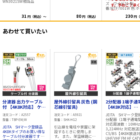
WN3021SW相当品
ズ ワイド21 型
す。予めご了承
番:WTF7001W 色:
さい。
ト 1コ用
31
80
230
円（税込）～
円（税込）
円（
あわせて買いたい
分波器 出力ケーブル
屋外線引留具 灰色 (鋼
2分配器 1端子通
付 【4K8K対応】 ケー
芯線引留具)
【4K8K対応】
ブル長:50cm【10個
3.2GHz対応型
JEITA SHマーク
注文コード
A2557
注文コード
A5921
単位】
分配器（1端子通電
型番
TBP-EM/W
型番
SHK-HG2
対応周波数：10MHz 
JEITA SHマーク登録品
引込線を電柱や家屋に架
3,224MHz 対応放
4K8Kタイプのお買い得な
設するときに使用しま
CS/BS【4K8K放送
ケーブル付分波器です 従
す。 また、架空線路にお
UHF/VHF FM HF CATV 