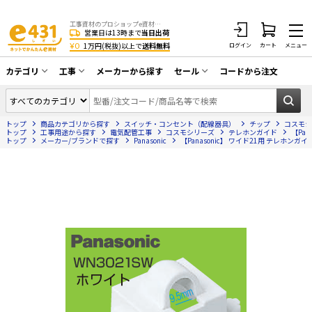
工事資材のプロショップe資材 CATV・アンテナ・防犯・光・LAN・電気・空調工事など
営業日は13時まで
当日出荷
¥0
1万円(税抜)以上で
送料無料
ログイン
カート
メニュー
カテゴリ
工事
メーカーから探す
セール
コードから注文
同軸ケーブル／テレビ用接栓／関連工具
CATV・アンテナ工事
在庫一掃セール
アンテナ・取付金具・ブースター／CATV
トップ
商品カテゴリから探す
スイッチ・コンセント（配線器具）
チップ
コスモシ
光工事・FTTH工事
部材類
トップ
工事用途から探す
電気配管工事
コスモシリーズ
テレホンガイド
【Pan
トップ
メーカー/ブランドで探す
Panasonic
【Panasonic】 ワイド21用 テレホンガイド
配線補助具（モール・結束バンド・テー
エアコン・換気扇工事
プ類 他）
防犯カメラ工事
防犯工事関連
LAN配線工事
HDMIケーブル・周辺機器／RCAケーブル
電話工事
電話線／コネクタ／アダプタ
電気配管工事
光ファイバー・融着接続機関連
EV充電設備工事
LANケーブル・コネクタ・関連資材/機器
照明設置工事
ネットワーク機器